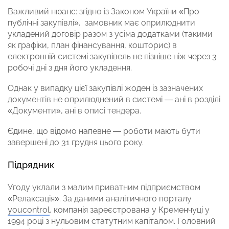
Важливий нюанс: згідно із Законом України «Про
публічні закупівлі», замовник має оприлюднити
укладений договір разом з усіма додатками (такими
як графіки, план фінансування, кошторис) в
електронній системі закупівель не пізніше ніж через 3
робочі дні з дня його укладення.
Однак у випадку цієї закупівлі жоден із зазначених
документів не оприлюднений в системі — ані в розділі
«Документи», ані в описі тендера.
Єдине, що відомо напевне — роботи мають бути
завершені до 31 грудня цього року.
Підрядник
Угоду уклали з малим приватним підприємством
«Релаксація». За даними аналітичного порталу
youcontrol
, компанія зареєстрована у Кременчуці у
1994 році з нульовим статутним капіталом. Головний