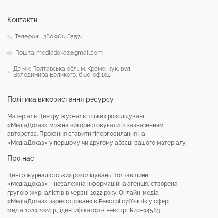
Контакти
Телефон: +380 961485574
Пошта: mediadokaz@gmail.com
Де ми: Полтавська обл., м. Кременчук, вул.
Володимира Великого, б.60, оф.104.
Політика використання ресурсу
Матеріали Центру журналістських розслідувань
«МедіаДоказ» можна використовувати із зазначенням
авторства. Прохання ставити гіперпосилання на
«МедіаДоказ» у першому чи другому абзаці вашого матеріалу.
Про нас
Центр журналістських розслідувань Полтавщини
«МедіаДоказ» – незалежна інформаційна агенція, створена
групою журналістів в червні 2022 року. Онлайн-медіа
«МедіаДоказ» зареєстровано в Реєстрі суб’єктів у сфері
медіа 10.10.2024 р., ідентифікатор в Реєстрі: R40-04583