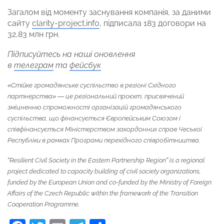
Загалом від моменту заснування компанія, за даними
сайту
clarity-project.info
, підписала 183 договори на
32,83 млн грн.
Підписуйтесь на наші оновлення
в
телеграм
та
фейсбук
«Стійке громадянське суспільство в регіоні Східного
партнерства» — це регіональний проєкт, присвячений
зміцненню спроможності організацій громадянського
суспільства, що фінансується Європейським Союзом і
співфінансується Міністерством закордонних справ Чеської
Республіки в рамках Програми перехідного співробітництва.
“Resilient Civil Society in the Eastern Partnership Region” is a regional
project dedicated to capacity building of civil society organizations,
funded by the European Union and co-funded by the Ministry of Foreign
Affairs of the Czech Republic within the framework of the Transition
Cooperation Programme.