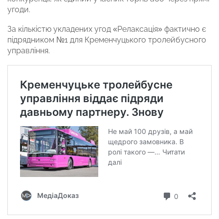
угоди.
За кількістю укладених угод «Релаксація» фактично є
підрядником №1 для Кременчуцького тролейбусного
управління.