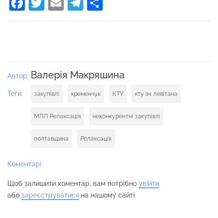
Facebook
Twitter
Email
Telegram
Поділитися
Валерія Макряшина
Автор:
Теги:
закупівлі
кременчук
КТУ
кту ім. левітана
МПП Релаксація
неконкурентні закупівлі
полтавщина
Релаксація
Коментарі
Щоб залишити коментар, вам потрібно
увійти
або
зареєструватися
на нашому сайті