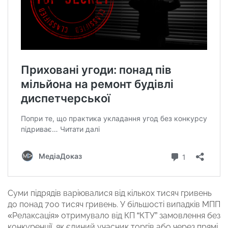
Суми підрядів варіювалися від кількох тисяч гривень
до понад 700 тисяч гривень. У більшості випадків МПП
«Релаксація» отримувало від КП “КТУ” замовлення без
конкуренції, як єдиний учасник торгів або через прямі