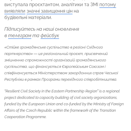
виступала проєктантом, аналітики та ЗМІ
потому
виявляли
значні завищення цін
на
будівельні матеріали.
Підписуйтесь на наші оновлення
в
телеграм
та
фейсбук
«Стійке громадянське суспільство в регіоні Східного
партнерства» — це регіональний проєкт, присвячений
зміцненню спроможності організацій громадянського
суспільства, що фінансується Європейським Союзом і
співфінансується Міністерством закордонних справ Чеської
Республіки в рамках Програми перехідного співробітництва.
“Resilient Civil Society in the Eastern Partnership Region” is a regional
project dedicated to capacity building of civil society organizations,
funded by the European Union and co-funded by the Ministry of Foreign
Affairs of the Czech Republic within the framework of the Transition
Cooperation Programme.