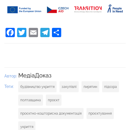
Facebook
Twitter
Email
Telegram
Поділитися
МедіаДоказ
Автор:
Теги:
будівництво укриття
закупівлі
пирятин
підозра
полтавщина
проєкт
проєктно-кошторисна документація
проєктування
укриття