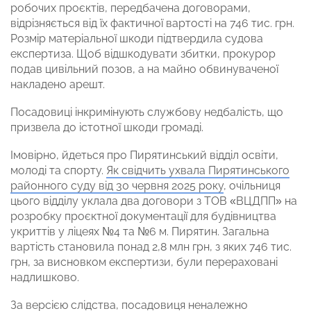
робочих проєктів, передбачена договорами,
відрізняється від їх фактичної вартості на 746 тис. грн.
Розмір матеріальної шкоди підтвердила судова
експертиза. Щоб відшкодувати збитки, прокурор
подав цивільний позов, а на майно обвинуваченої
накладено арешт.
Посадовиці інкримінують службову недбалість, що
призвела до істотної шкоди громаді.
Імовірно, йдеться про Пирятинський відділ освіти,
молоді та спорту.
Як свідчить ухвала Пирятинського
районного суду від 30 червня 2025 року
, очільниця
цього відділу уклала два договори з ТОВ «ВЦДПП» на
розробку проєктної документації для будівництва
укриттів у ліцеях №4 та №6 м. Пирятин. Загальна
вартість становила понад 2,8 млн грн, з яких 746 тис.
грн, за висновком експертизи, були перераховані
надлишково.
За версією слідства, посадовиця неналежно