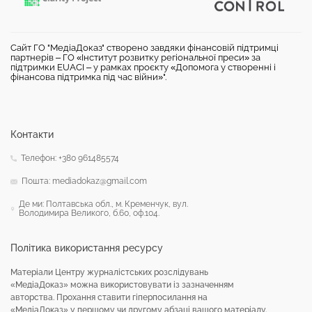
Сайт ГО "МедіаДоказ" створено завдяки фінансовій підтримці
партнерів – ГО «Інститут розвитку регіональної преси» за
підтримки EUACI – у рамках проєкту «Допомога у створенні і
фінансова підтримка під час війни»".
Контакти
Телефон: +380 961485574
Пошта: mediadokaz@gmail.com
Де ми: Полтавська обл., м. Кременчук, вул.
Володимира Великого, б.60, оф.104.
Політика використання ресурсу
Матеріали Центру журналістських розслідувань
«МедіаДоказ» можна використовувати із зазначенням
авторства. Прохання ставити гіперпосилання на
«МедіаДоказ» у першому чи другому абзаці вашого матеріалу.