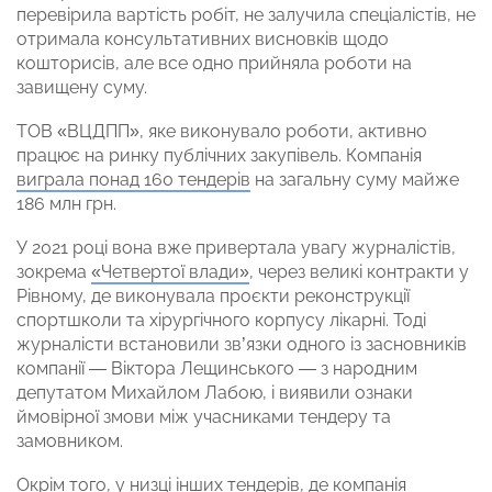
перевірила вартість робіт, не залучила спеціалістів, не
отримала консультативних висновків щодо
кошторисів, але все одно прийняла роботи на
завищену суму.
ТОВ «ВЦДПП», яке виконувало роботи, активно
працює на ринку публічних закупівель. Компанія
виграла понад 160 тендерів
на загальну суму майже
186 млн грн.
У 2021 році вона вже привертала увагу журналістів,
зокрема
«Четвертої влади»
, через великі контракти у
Рівному, де виконувала проєкти реконструкції
спортшколи та хірургічного корпусу лікарні. Тоді
журналісти встановили зв’язки одного із засновників
компанії — Віктора Лещинського — з народним
депутатом Михайлом Лабою, і виявили ознаки
ймовірної змови між учасниками тендеру та
замовником.
Окрім того, у низці інших тендерів, де компанія