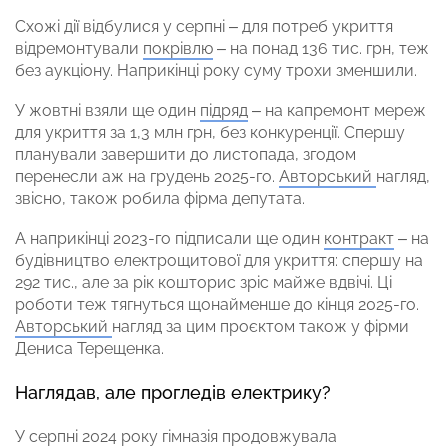
Схожі дії відбулися у серпні – для потреб укриття
відремонтували
покрівлю
– на понад 136 тис. грн, теж
без аукціону. Наприкінці року суму трохи зменшили.
У жовтні взяли ще один
підряд
– на капремонт мереж
для укриття за 1,3 млн грн, без конкуренції. Спершу
планували завершити до листопада, згодом
перенесли аж на грудень 2025-го.
Авторський
нагляд,
звісно, також робила фірма депутата.
А наприкінці 2023-го підписали ще один
контракт
– на
будівництво електрощитової для укриття: спершу на
292 тис., але за рік кошторис зріс майже вдвічі. Ці
роботи теж тягнуться щонайменше до кінця 2025-го.
Авторський
нагляд за цим проєктом також у фірми
Дениса Терещенка.
Наглядав, але прогледів електрику?
У серпні 2024 року гімназія продовжувала