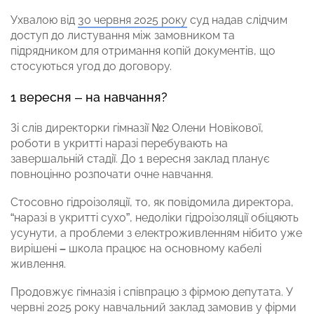
Ухвалою від
30 червня 2025 року
суд надав слідчим
доступ до листування між замовником та
підрядником для отримання копій документів, що
стосуються угод до договору.
1 вересня – на навчання?
Зі слів директорки гімназії №2 Олени Новікової,
роботи в укритті наразі перебувають на
завершальній стадії. До 1 вересня заклад планує
повноцінно розпочати очне навчання.
Стосовно гідроізоляції, то, як повідомила директора,
“наразі в укритті сухо”, недоліки гідроізоляції обіцяють
усунути, а проблеми з електроживленням нібито уже
вирішені
–
школа працює на основному кабелі
живлення.
Продовжує гімназія і співпрацю з фірмою депутата. У
червні 2025 року навчальний заклад замовив у фірми