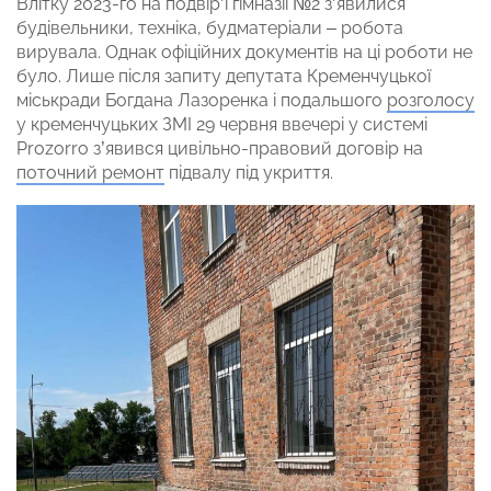
Влітку 2023-го на подвір’ї гімназії №2 з’явилися
будівельники, техніка, будматеріали – робота
вирувала. Однак офіційних документів на ці роботи не
було. Лише після запиту депутата Кременчуцької
міськради Богдана Лазоренка і подальшого
розголосу
у кременчуцьких ЗМІ 29 червня ввечері у системі
Prozorro з’явився цивільно-правовий договір на
поточний ремонт
підвалу під укриття.