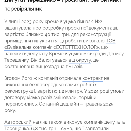
перевіряльник
У липні 2023 року кременчуцька гімназія №2
відзвітувала про розробку
проєктної документації
,
вартістю близько 40 тис. грн, для реконструкції
приміщення під укриття. Ці роботи виконало
ТОВ
«Будівельна компанія «ЕСТЕТТЕХНОЛОГ»
, що
належить депутату Кременчуцької міськради Денису
Терещенку. Він балотувався
від округу
, де
розташована вищезгадана гімназія.
Згодом його ж компанія отримала
контракт
на
виконання безпосередньо самих робіт із
реконструкції, вартістю 1,2 млн грн. У 2024 році умови
договору кілька разів змінювали, терміни
переносились. Останній дедлайн – травень 2025
року.
Авторський
нагляд також виконує компанія депутата
Терещенка. 6,8 тис. грн – сума, що її заплатили