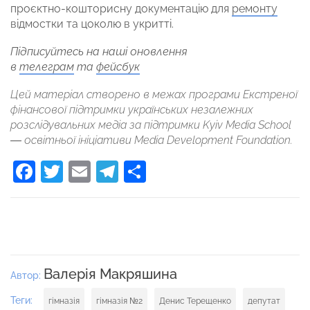
проєктно-кошторисну документацію для
ремонту
відмостки та цоколю в укритті.
Підписуйтесь на наші оновлення
в
телеграм
та
фейсбук
Цей матеріал створено в межах програми Екстреної
фінансової підтримки українських незалежних
розслідувальних медіа за підтримки Kyiv Media School
— освітньої ініціативи Media Development Foundation.
Facebook
Twitter
Email
Telegram
Поділитися
Валерія Макряшина
Автор:
Теги:
гімназія
гімназія №2
Денис Терещенко
депутат