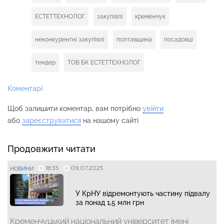
ЕСТЕТТЕХНОЛОГ
закупівлі
кременчук
неконкурентні закупівлі
полтавщина
посадовці
тендер
ТОВ БК ЕСТЕТТЕХНОЛОГ
Коментарі
Щоб залишити коментар, вам потрібно
увійти
або
зареєструватися
на нашому сайті
Продовжити читати
18:35
09.07.2025
НОВИНИ
У КрНУ відремонтують частину підвалу
за понад 1,5 млн грн
Кременчуцький національний університет імені