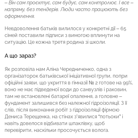
–
Він сам проєктує, сам будує, сам контролює. І все –
напряму, без тендерів. Люди часто працюють без
оформлення.
Невдоволення батьків вилилося у конкретні дії – 65
сімей поставили підписи з вимогою вплинути на
ситуацію. Це кожна третя родина зі школи.
А що зараз?
Як розповіла нам Аліна Чередниченко, одна з
організаторок батьківської ініціативної групи, попри
офіційні заяви, що укриття в гімназії № 2 готове на 99%,
воно не має підведеної води до санвузлів і раковин,
там не встановлені батареї опалення, а головне –
фундамент залишився без належної гідроізоляції. З її
слів, після виконання робіт з гідроізоляції фірмою
Дениса Терещенка, на стінах з’явилися “потьоки” і
навіть довелося відбивати шпаклівку, щоб
перевірити, наскільки просочується волога.