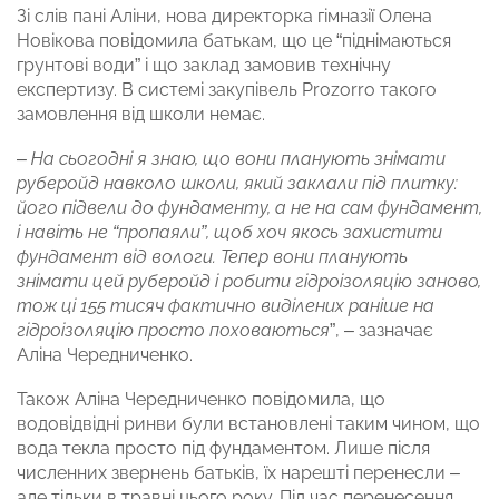
Зі слів пані Аліни, нова директорка гімназії Олена
Новікова повідомила батькам, що це “піднімаються
грунтові води” і що заклад замовив технічну
експертизу. В системі закупівель Prozorro такого
замовлення від школи немає.
–
На сьогодні я знаю, що вони планують знімати
руберойд навколо школи, який заклали під плитку:
його підвели до фундаменту, а не на сам фундамент,
і навіть не “пропаяли”, щоб хоч якось захистити
фундамент від вологи. Тепер вони планують
знімати цей руберойд і робити гідроізоляцію заново,
тож ці 155 тисяч фактично виділених раніше на
гідроізоляцію просто поховаються
”, – зазначає
Аліна Чередниченко.
Також Аліна Чередниченко повідомила, що
водовідвідні ринви були встановлені таким чином, що
вода текла просто під фундаментом. Лише після
численних звернень батьків, їх нарешті перенесли –
але тільки в травні цього року. Під час перенесення