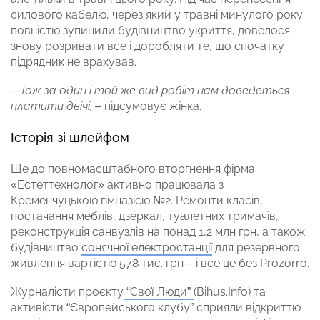
силового кабелю, через який у травні минулого року
повністю зупинили будівництво укриття, довелося
знову розривати все і доробляти те, що спочатку
підрядник не врахував.
– Тож за один і той же вид робіт нам доведеться
платити двічі,
– підсумовує жінка.
Історія зі шлейфом
Ще до повномасштабного вторгнення фірма
«Естеттехнолог» активно працювала з
Кременчуцькою гімназією №2. Ремонти класів,
постачання меблів, дзеркал, туалетних тримачів,
реконструкція санвузлів на понад 1,2 млн грн, а також
будівництво
сонячної електростанції
для резервного
живлення вартістю 578 тис. грн – і все це без Prozorro.
Журналісти проєкту
“Свої Люди”
(Bihus.Info) та
активісти “Європейського клубу” сприяли відкриттю