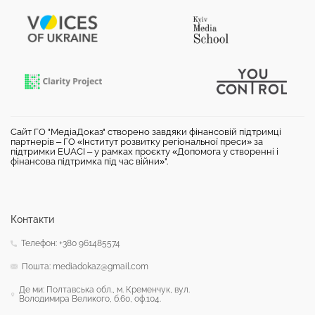
Сайт ГО "МедіаДоказ" створено завдяки фінансовій підтримці
партнерів – ГО «Інститут розвитку регіональної преси» за
підтримки EUACI – у рамках проєкту «Допомога у створенні і
фінансова підтримка під час війни»".
Контакти
Телефон: +380 961485574
Пошта: mediadokaz@gmail.com
Де ми: Полтавська обл., м. Кременчук, вул.
Володимира Великого, б.60, оф.104.