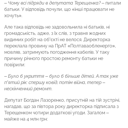
–
Чому всі підряди в депутата Терещенка? –
питали
батьки. У відповідь почули, що «інші працювати не
хочуть».
Але така відповідь не задовольнила ні батьків, ні
громадськість, адже, з їх слів, з травня жодних
видимих робіт на об’єкті не велося. Директорка
переклала провину на ПрАТ «Полтаваобленерго»,
мовляв, затримують погодження кабелів. У таку
причину річного простою ремонту батьки не
повірили:
–
Було б укриття – було б більше дітей. А так уже
п’ятий рік: спершу ковід, потім війна, тепер –
нескінченний ремонт
.
Депутат Богдан Лазоренко, присутній на тій зустрічі,
нагадав, що за півтора року директорка підписала з
Терещенком чотири додаткові угоди. Загалом –
майже на 4 млн грн: