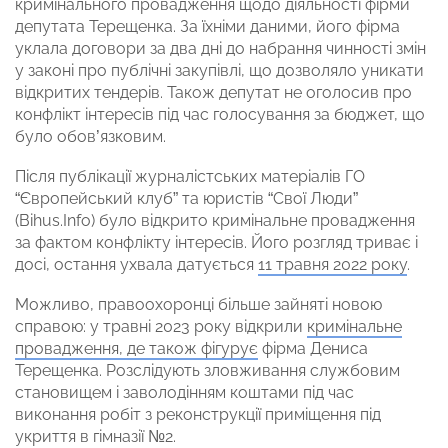
кримінального провадження щодо діяльності фірми
депутата Терещенка. За їхніми даними, його фірма
уклала договори за два дні до набрання чинності змін
у законі про публічні закупівлі, що дозволяло уникати
відкритих тендерів. Також депутат не оголосив про
конфлікт інтересів під час голосування за бюджет, що
було обов’язковим.
Після публікації журналістських матеріалів ГО
“Європейський клуб” та юристів “Свої Люди”
(Bihus.Info) було відкрито кримінальне провадження
за фактом конфлікту інтересів. Його розгляд триває і
досі, остання ухвала датується
11 травня 2022 року
.
Можливо, правоохоронці більше зайняті новою
справою: у травні 2023 року відкрили
кримінальне
провадження, де також фігурує
фірма Дениса
Терещенка. Розслідують зловживання службовим
становищем і заволодінням коштами під час
виконання робіт з реконструкції приміщення під
укриття в гімназії №2.