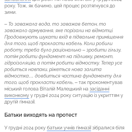
року. Тож, як бачимо, цей процес розтягнувся до
зими.
–
То заважала вода, то заважав бетон, то
заважало армування, яке порізали на відмотці.
Продовжують шукати вхід в підвальне приміщення
для того, щоб прокласти кабель. Коли робили
роботу, треба було раціонально – зробити гільзу,
потім робити фундамент на підливку, ремонт,
гідроізоляцію, а потім робити відмостку. Тепер усе
робиться навпаки, ріжеться нова залита
відмостка… довбиться частина фундаменту для
того, щоб прокласти кабель
, – так прокоментував
міський голова Віталій Малецький на
засіданні
виконкому
у грудні 2024 року ситуацію із укриттям у
другій гімназії.
Батьки виходять на протест
У грудні 2024 року
батьки учнів гімназії
зібралися біля