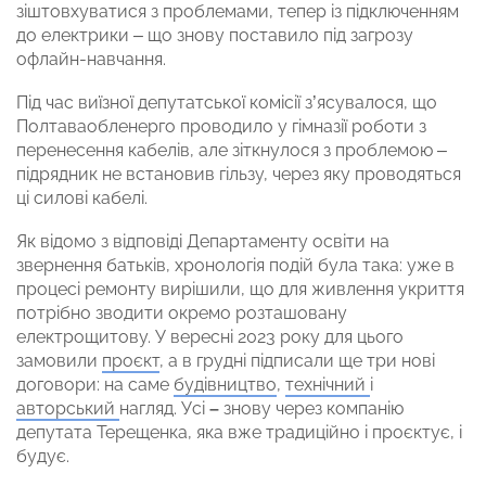
зіштовхуватися з проблемами, тепер із підключенням
до електрики – що знову поставило під загрозу
офлайн-навчання.
Під час виїзної депутатської комісії з’ясувалося, що
Полтаваобленерго проводило у гімназії роботи з
перенесення кабелів, але зіткнулося з проблемою –
підрядник не встановив гільзу, через яку проводяться
ці силові кабелі.
Як відомо з відповіді Департаменту освіти на
звернення батьків, хронологія подій була така: уже в
процесі ремонту вирішили, що для живлення укриття
потрібно зводити окремо розташовану
електрощитову. У вересні 2023 року для цього
замовили
проєкт
, а в грудні підписали ще три нові
договори: на саме
будівництво
,
технічний
і
авторський
нагляд. Усі
–
знову через компанію
депутата Терещенка, яка вже традиційно і проєктує, і
будує.