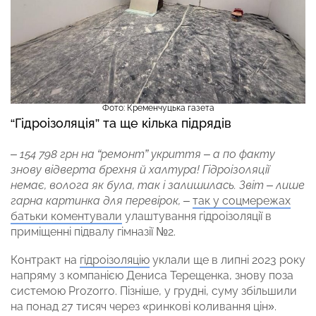
Фото: Кременчуцька газета
“Гідроізоляція” та ще кілька підрядів
–
154 798 грн на “ремонт” укриття – а по факту
знову відверта брехня й халтура! Гідроізоляції
немає, волога як була, так і залишилась. Звіт – лише
гарна картинка для перевірок, –
так у соцмережах
батьки коментували
улаштування гідроізоляції в
приміщенні підвалу гімназії №2.
Контракт на
гідроізоляцію
уклали ще в липні 2023 року
напряму з компанією Дениса Терещенка, знову поза
системою Prozorro. Пізніше, у грудні, суму збільшили
на понад 27 тисяч через «ринкові коливання цін».