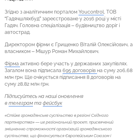
Згідно з аналітичним порталом
Youcontrol
, ТОВ
“Гадячшляхбуд” зареєстроване у 2016 році у місті
Гадяч. Головна спеціалізація – будівництво доріг і
автострад.
Директором фірми є Грищенко Віталій Олексійович, а
власником – Мішур Роман Михайлович.
Фірма
активно бере участь у державних закупівлях.
Загалом вона підписала
695 договорів
на суму 206,68
млн грн. Ще очікується підписання 8 договорів на
суму 28,82 млн грн.
Підписуйтесь на наші оновлення
в
телеграм
та
фейсбук
«Стійке громадянське суспільство в регіоні Східного
партнерства» — це регіональний проєкт, присвячений
зміцненню спроможності організацій громадянського
суспільства, що фінансується Європейським Союзом і