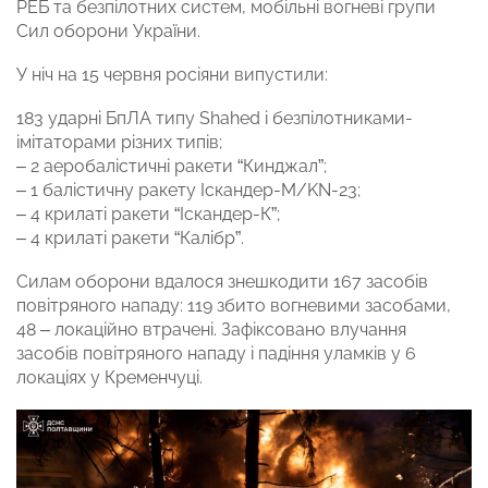
РЕБ та безпілотних систем, мобільні вогневі групи
Сил оборони України.
У ніч на 15 червня росіяни випустили:
183 ударні БпЛА типу Shahed і безпілотниками-
імітаторами різних типів;
– 2 аеробалістичні ракети “Кинджал”;
– 1 балістичну ракету Іскандер-М/KN-23;
– 4 крилаті ракети “Іскандер-К”;
– 4 крилаті ракети “Калібр”.
Силам оборони вдалося знешкодити 167 засобів
повітряного нападу: 119 збито вогневими засобами,
48 – локаційно втрачені. Зафіксовано влучання
засобів повітряного нападу і падіння уламків у 6
локаціях у Кременчуці.