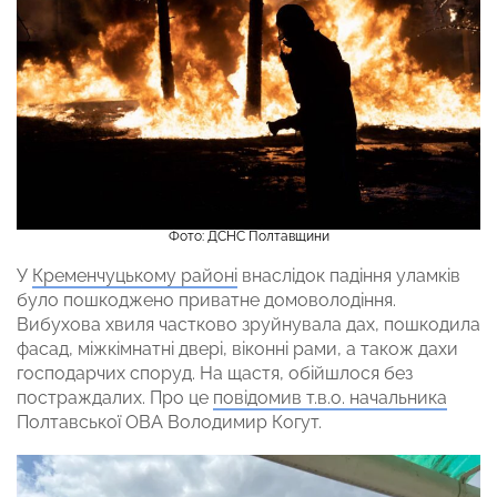
Фото: ДСНС Полтавщини
У
Кременчуцькому районі
внаслідок падіння уламків
було пошкоджено приватне домоволодіння.
Вибухова хвиля частково зруйнувала дах, пошкодила
фасад, міжкімнатні двері, віконні рами, а також дахи
господарчих споруд. На щастя, обійшлося без
постраждалих. Про це
повідомив т.в.о. начальника
Полтавської ОВА Володимир Когут.