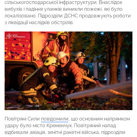
сільськогосподарської інфраструктури. Внаслідок
вибухів і падіння уламків виникли пожежі, які було
локалізовано. Підрозділи ДСНС продовжують роботи
з ліквідації наслідків обстрілів.
Повітряні Сили
повідомили
, що основним напрямком
удару було місто Кременчук. Повітряний напад
відбивали авіація, зенітні ракетні війська, підрозділи