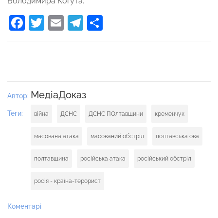
Володимира Когута.
Facebook
Twitter
Email
Telegram
Поділитися
МедіаДоказ
Автор:
Теги:
війна
ДСНС
ДСНС ПОлтавщини
кременчук
масована атака
масований обстріл
полтавська ова
полтавщина
російська атака
російський обстріл
росія - країна-терорист
Коментарі