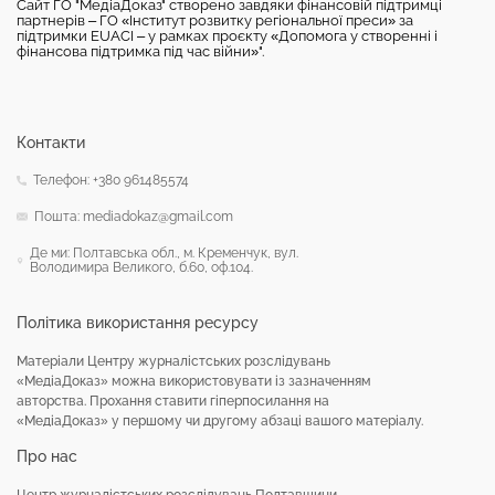
Сайт ГО "МедіаДоказ" створено завдяки фінансовій підтримці
партнерів – ГО «Інститут розвитку регіональної преси» за
підтримки EUACI – у рамках проєкту «Допомога у створенні і
фінансова підтримка під час війни»".
Контакти
Телефон: +380 961485574
Пошта: mediadokaz@gmail.com
Де ми: Полтавська обл., м. Кременчук, вул.
Володимира Великого, б.60, оф.104.
Політика використання ресурсу
Матеріали Центру журналістських розслідувань
«МедіаДоказ» можна використовувати із зазначенням
авторства. Прохання ставити гіперпосилання на
«МедіаДоказ» у першому чи другому абзаці вашого матеріалу.
Про нас
Центр журналістських розслідувань Полтавщини