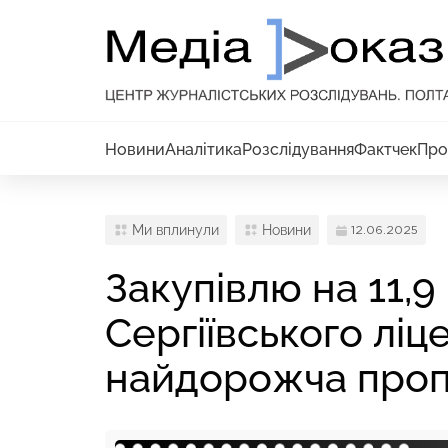
Новини
Аналітика
Розслідування
Фактчек
Про
Ми вплинули
Новини
12.06.2025
Закупівлю на 11,9
Сергіївського ліц
найдорожча пропо