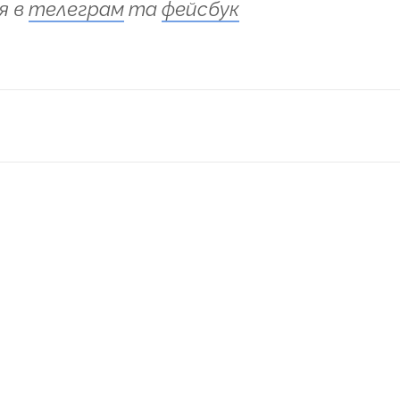
я в
телеграм
та
фейсбук
ся