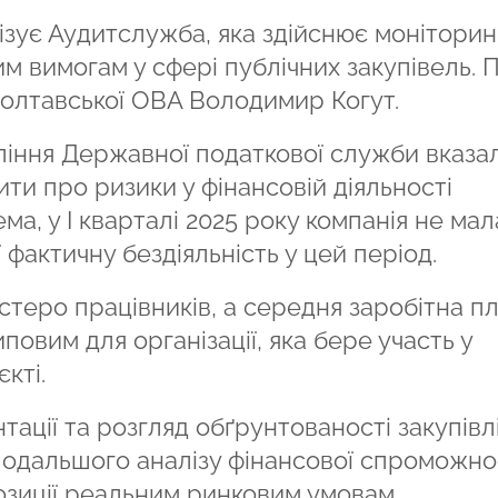
ізує Аудитслужба, яка здійснює моніторин
им вимогам у сфері публічних закупівель. 
 Полтавської ОВА Володимир Когут.
іння Державної податкової служби вказа
ити про ризики у фінансовій діяльності
а, у I кварталі 2025 року компанія не мал
 фактичну бездіяльність у цей період.
стеро працівників, а середня заробітна п
иповим для організації, яка бере участь у
кті.
ації та розгляд обґрунтованості закупівлі
подальшого аналізу фінансової спроможно
опозиції реальним ринковим умовам.