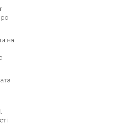
г
Про
ли на
а
лата
.
сті