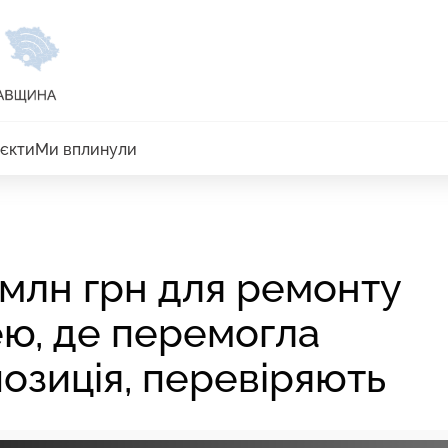
єкти
Ми вплинули
 млн грн для ремонту
ею, де перемогла
зиція, перевіряють