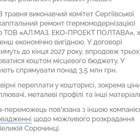
 8 травня виконавчий комітет Сергіївської
а капітальний ремонт (термомодернізацію)
ло ТОВ «АЛ.МАЗ. ЕКО-ПРОЕКТ ПОЛТАВА», 
менш економічно вигідною. У договорі
муть до кінця 2027 року, впродовж трьох
юватися коштом місцевого бюджету. У
ють спрямувати понад 3,5 млн грн.
вірні переплати у кошторисі, зокрема цін
лювачі, металеві профілі та інші матеріал
а-переможець пов’язана з іншою компаніє
овадженні
щодо можливого розкрадання
Великій Сорочинці.