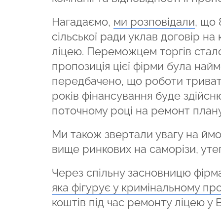
Нагадаємо,
ми розповідали
, що
сільської ради уклав договір н
ліцею. Переможцем торгів ста
пропозиція цієї фірми була най
передбачено, що роботи тривати
років фінансування буде здійсн
поточному році на ремонт плану
Ми також звертали увагу на ймо
вище ринкових на саморізи, утеп
Через спільну засновницю фірм
яка фігурує у кримінальному пр
коштів під час ремонту ліцею у 