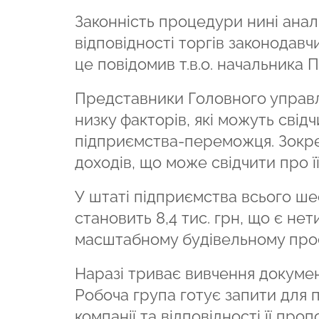
Законність процедури нині анал
відповідності торгів законодавч
це повідомив т.в.о. начальника
Представники Головного управл
низку факторів, які можуть свідч
підприємства-переможця. Зокрем
доходів, що може свідчити про її
У штаті підприємства всього ше
становить 8,4 тис. грн, що є нет
масштабному будівельному проє
Наразі триває вивчення документ
Робоча група готує запити для 
компанії та відповідності її пр