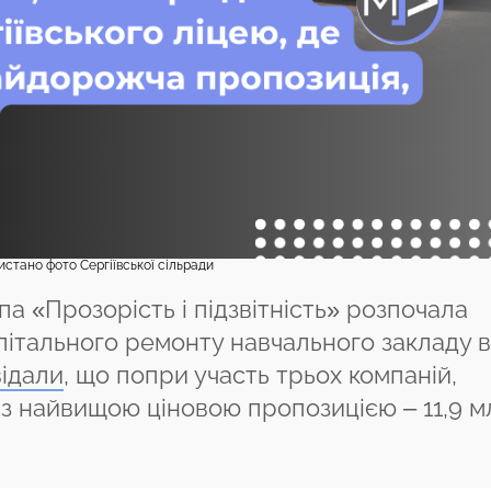
стано фото Сергіївської сільради
па «Прозорість і підзвітність» розпочала
апітального ремонту навчального закладу в
ідали
, що попри участь трьох компаній,
з найвищою ціновою пропозицією – 11,9 м