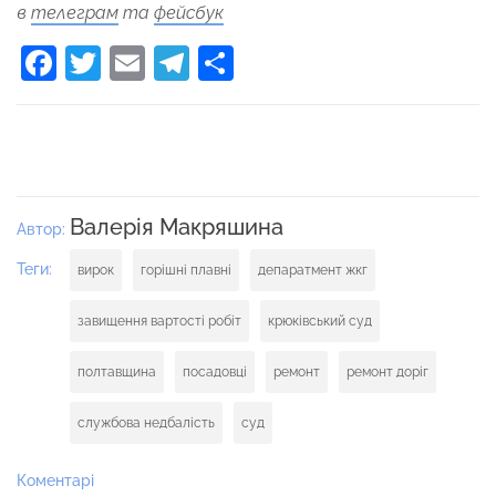
в
телеграм
та
фейсбук
Facebook
Twitter
Email
Telegram
Поділитися
Валерія Макряшина
Автор:
Теги:
вирок
горішні плавні
депаратмент жкг
завищення вартості робіт
крюківський суд
полтавщина
посадовці
ремонт
ремонт доріг
службова недбалість
суд
Коментарі