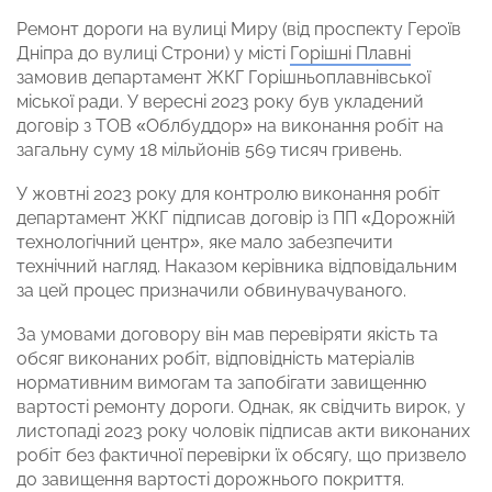
Ремонт дороги на вулиці Миру (від проспекту Героїв
Дніпра до вулиці Строни) у місті
Горішні Плавні
замовив департамент ЖКГ Горішньоплавнівської
міської ради. У вересні 2023 року був укладений
договір з ТОВ «Облбуддор» на виконання робіт на
загальну суму 18 мільйонів 569 тисяч гривень.
У жовтні 2023 року для контролю виконання робіт
департамент ЖКГ підписав договір із ПП «Дорожній
технологічний центр», яке мало забезпечити
технічний нагляд. Наказом керівника відповідальним
за цей процес призначили обвинувачуваного.
За умовами договору він мав перевіряти якість та
обсяг виконаних робіт, відповідність матеріалів
нормативним вимогам та запобігати завищенню
вартості ремонту дороги. Однак, як свідчить вирок, у
листопаді 2023 року чоловік підписав акти виконаних
робіт без фактичної перевірки їх обсягу, що призвело
до завищення вартості дорожнього покриття.