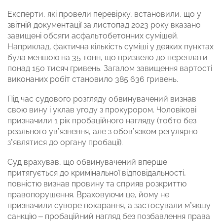
Експерти, які провели перевірку, встановили, що у
звітній документації за листопад 2023 року вказано
завищені обсяги асфальтобетонних сумішей.
Наприклад, фактична кількість суміші у деяких пунктах
була меншою на 35 тонн, що призвело до переплати
понад 150 тисяч гривень. Загалом завищення вартості
виконаних робіт становило 385 636 гривень.
Під час судового розгляду обвинувачений визнав
свою вину і уклав угоду з прокурором. Чоловікові
призначили 1 рік пробаційного нагляду (тобто без
реального ув’язнення, але з обов’язком регулярно
з’являтися до органу пробації).
Суд врахував, що обвинувачений вперше
притягується до кримінальної відповідальності,
повністю визнав провину та сприяв розкриттю
правопорушення. Враховуючи це, йому не
призначили суворе покарання, а застосували м’якшу
санкцію – пробаційний нагляд без позбавлення права