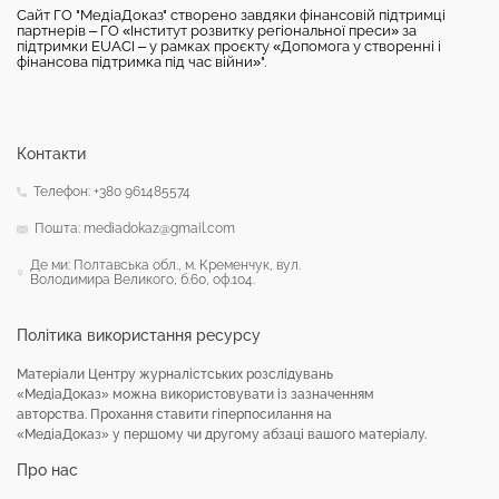
Сайт ГО "МедіаДоказ" створено завдяки фінансовій підтримці
партнерів – ГО «Інститут розвитку регіональної преси» за
підтримки EUACI – у рамках проєкту «Допомога у створенні і
фінансова підтримка під час війни»".
Контакти
Телефон: +380 961485574
Пошта: mediadokaz@gmail.com
Де ми: Полтавська обл., м. Кременчук, вул.
Володимира Великого, б.60, оф.104.
Політика використання ресурсу
Матеріали Центру журналістських розслідувань
«МедіаДоказ» можна використовувати із зазначенням
авторства. Прохання ставити гіперпосилання на
«МедіаДоказ» у першому чи другому абзаці вашого матеріалу.
Про нас