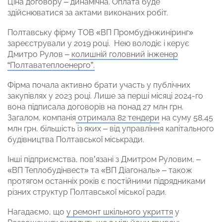
Ціна договору – динамічна. Оплата буде
здійснюватися за актами виконаних робіт.
Полтавську фірму ТОВ «ВП Промбудінжиніринг»
зареєстрували у 2019 році. Нею володіє і керує
Дмитро Рулов –
колишній головний інженер
“Полтаватеплоенерго”.
Фірма почала активно брати участь у публічних
закупівлях у 2023 році. Лише за перші місяці 2024-го
вона підписала договорів на понад 27 млн грн.
Загалом, компанія
отримала 82 тендери
на суму 58,45
млн грн, більшість із яких – від управління капітального
будівництва Полтавської міськради.
Інші підприємства, пов’язані з Дмитром Руловим, –
«ВП Теплобудінвест» та «ВП Діагональ» – також
протягом останніх років є постійними підрядниками
різних структур Полтавської міської ради.
Нагадаємо, що
у ремонт шкільного укриття
у