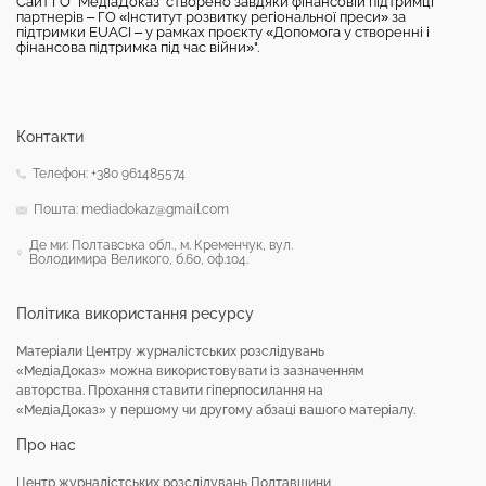
Сайт ГО "МедіаДоказ" створено завдяки фінансовій підтримці
партнерів – ГО «Інститут розвитку регіональної преси» за
підтримки EUACI – у рамках проєкту «Допомога у створенні і
фінансова підтримка під час війни»".
Контакти
Телефон: +380 961485574
Пошта: mediadokaz@gmail.com
Де ми: Полтавська обл., м. Кременчук, вул.
Володимира Великого, б.60, оф.104.
Політика використання ресурсу
Матеріали Центру журналістських розслідувань
«МедіаДоказ» можна використовувати із зазначенням
авторства. Прохання ставити гіперпосилання на
«МедіаДоказ» у першому чи другому абзаці вашого матеріалу.
Про нас
Центр журналістських розслідувань Полтавщини