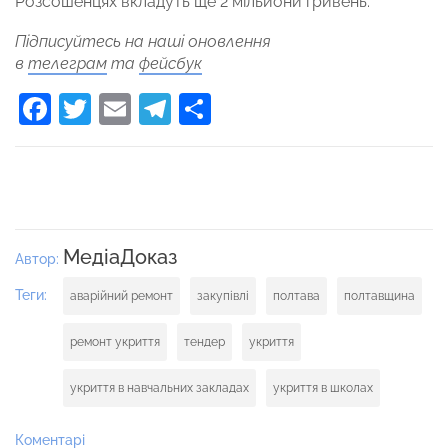
Розсошенцях вкладуть ще 2 мільйони гривень.
Підписуйтесь на наші оновлення
в
телеграм
та
фейсбук
Facebook
Twitter
Email
Telegram
Поділитися
МедіаДоказ
Автор:
Теги:
аварійний ремонт
закупівлі
полтава
полтавщина
ремонт укриття
тендер
укриття
укриття в навчальних закладах
укриття в школах
Коментарі