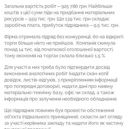
Загальна вартість робіт – 925 786 грн. Найбільше
коштів з цієї суми піде на придбання матеріальних
ресурсів – 559 тис. грн. Ще 139 тис. грн складає
заробітна плата, прибуток підрядника – 9,5 тис. грн.
Фірма отримала підряд без конкуренції, бо на відкриті
торги більше ніхто не прийшов. Компанія скинула
понад 14 тис. від початкової оголошеної вартості,
тому економія на торгах склала близько 1,5 %.
Для участі в них треба було підтвердити досвід
виконання аналогічних робіт (надати скан-копії
довідок, листів-відгуків, з прикріпленням інформації
про попередні договори), надати дані про наявну
матеріально-технічну базу, офіс чи склад, а також
інформація про залучення необхідного обладнання.
Ще підрядник повинен був провести обстеження
об’єкта (підвального приміщення), скласти акт огляду
за участі керівника закладу та надати його як частину