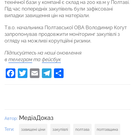
технічної бази у компанії є склад на 200 кв.м у Полтаві.
Під час попередніх закупівель були зафіксовані
випадки завищення цін на матеріали.
Т.в.о. начальника Полтавської ОВА Володимир Когут
запропонував продовжити моніторинг закупівлі з
огляду на можливі корупційні ризики.
Підписуйтесь на наші оновлення
в
телеграм
та
фейсбук
Facebook
Twitter
Email
Telegram
Поділитися
МедіаДоказ
Автор:
Теги:
завищені ціни
закупівлі
полтава
полтавщина