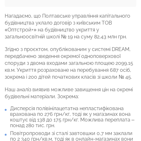
Нагадаємо, що Полтавське управління капітального
будівництва уклало договір з київським ТОВ
«Оптстрой+» на будівництво укриття у
загальноосвітній школі № 19 на суму 82,43 млн грн.
Згідно з проєктом, опублікованим у системі DREAM,
передбачено зведення окремої одноповерхової
споруди з двома входами загальною площею 2099,15
кв.м. Укриття розраховане на перебування 687 осіб,
зокрема і 200 дітей початкових класів зі школи № 45.
Наш аналіз виявив можливе завищення цін на окремі
будівельні матеріали. Зокрема:
Дисперсія полівінілацетатна непластифікована
врахована по 276 грн/кг, тоді як у магазинах вона
коштує від 138 до 175 грн/кг. Можлива переплата –
понад 280 тис. грн.
Повітропроводи зі сталі завтовшки 0,7 мм заклали
по 2 340 грн/кв.м, тоді як в онлайн-магазинах вони