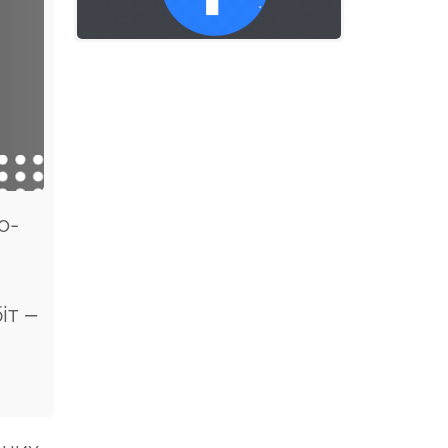
о-
іт –