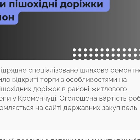
підрядне спеціалізоване шляхове ремонтн
ило відкриті торги з особливостями на
ішохідних доріжок в районі житлового
епи у Кременчуці. Оголошена вартість роб
ідомляється на сайті державних закупівель