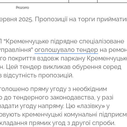
Prozorro
червня 2025. Пропозиції на торги приймат
 “Кременчуцьке підрядне спеціалізоване
управління”
оголошувало тендер
на ремо
ого покриття вздовж паркану Кременчуцьк
грн. Цей тендер викликав обурення серед
з відсутність пропозицій.
голошено пряму угоду з необхідним
о до тендерного законодавства, у разі
ладати угоду напряму. Цю «лазівку» у
овують кременчуцькі комунальні підприєм
кладання прямих угод з другої спроби.