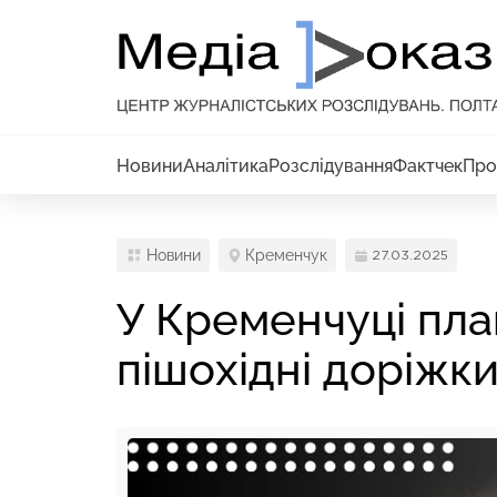
Новини
Аналітика
Розслідування
Фактчек
Про
Новини
Кременчук
27.03.2025
У Кременчуці пл
пішохідні доріжк