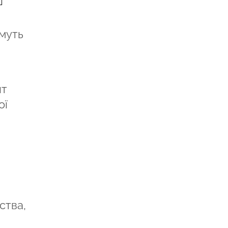
имуть
нт
ої
ства,