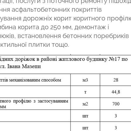
ації, послуги з поточного ремонту пішохі
ння асфальтобетонних покриттів
ування дорожніх корит коритного профіл
ибина корита до 250 мм, демонтаж і
люків, встановлення бетонних поребриків
ктильної плитки тощо.