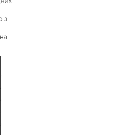
дних
ю з
 на