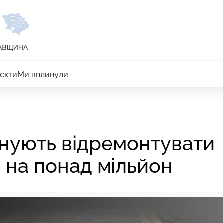
єкти
Ми вплинули
анують відремонтувати
и на понад мільйон