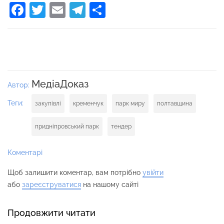
Facebook
Twitter
Email
Telegram
Поділитися
МедіаДоказ
Автор:
Теги:
закупівлі
кременчук
парк миру
полтавщина
придніпровський парк
тендер
Коментарі
Щоб залишити коментар, вам потрібно
увійти
або
зареєструватися
на нашому сайті
Продовжити читати