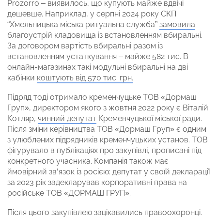
Prozorro – виявилось, що купують майже вдвічі
дешевше. Наприклад, у серпні 2024 року СКП
“Хмельницька міська ритуальна служба”
замовила
благоустрій кладовища із встановленням вбиральні.
За договором вартість вбиральні разом із
встановленням устаткування – майже 582 тис. В
онлайн-магазинах такі модульні вбиральні на дві
кабінки
коштують від 570 тис. грн.
Підряд тоді отримало кременчуцьке ТОВ «Дормаш
Груп», директором якого з жовтня 2022 року є Віталій
Котляр,
чинний депутат
Кременчуцької міської ради.
Після зміни керівництва ТОВ «Дормаш Груп» є одним
з улюблених підрядників кременчуцьких установ. ТОВ
фігурувало в публікаціях про закупівлі, прописані під
конкретного учасника. Компанія також має
ймовірний зв’язок із росією: депутат у своїй декларації
за 2023 рік задекларував корпоративні права на
російське ТОВ «ДОРМАШ ГРУП».
Після цього закупівлею зацікавились правоохоронці.