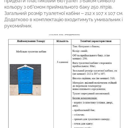
придбати пластиковий біотуалет з баком синього
кольору з об’ємом приймального баку 250 літрів.
Загальний розмір туалетної кабіни – 212 х 107 х 107 см.
Додатково в комплектацію входитимуть умивальник і
рукомийник.