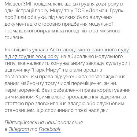
Місцеві ЗМІ повідомляли, що 19 грудня 2024 року в
адміністрації парку Миру та у ТОВ «Дормаш Груп»
пройшли обшуки, під час яких було вилучено
документацію стосовно придбання модульної
громадської вбиральні за понад півтора мільйона
гривень.
Як свідчить
ухвала Автозаводського районного суду
від 27 грудня 2024 року
, на вбиральню модульного
типу, яка належить комунальному закладу культури і
відпочинку “Парк Миру”, наклали арешт з
позбавленням права відчуження та розпорядження
даним майном (у тому числі переміщення, зміни,
перетворення), без позбавлення права користування
цим майном. Кримінальне провадження відкрили за
статтею про зловживання владою або службовим
становищем, що спричинило тяжкі наслідки.
Підписуйтесь на наші оновлення
в
Telegram
та
Facebook