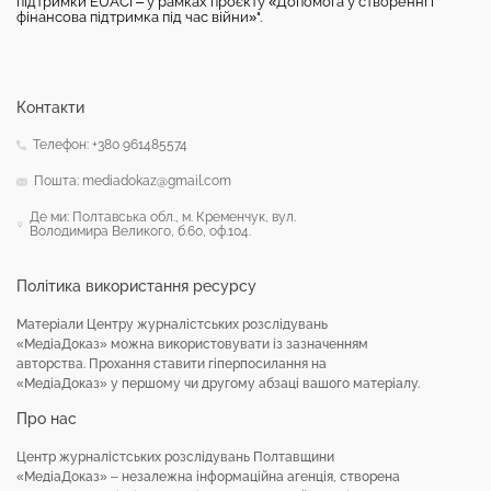
підтримки EUACI – у рамках проєкту «Допомога у створенні і
фінансова підтримка під час війни»".
Контакти
Телефон: +380 961485574
Пошта: mediadokaz@gmail.com
Де ми: Полтавська обл., м. Кременчук, вул.
Володимира Великого, б.60, оф.104.
Політика використання ресурсу
Матеріали Центру журналістських розслідувань
«МедіаДоказ» можна використовувати із зазначенням
авторства. Прохання ставити гіперпосилання на
«МедіаДоказ» у першому чи другому абзаці вашого матеріалу.
Про нас
Центр журналістських розслідувань Полтавщини
«МедіаДоказ» – незалежна інформаційна агенція, створена