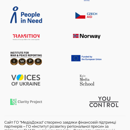
Сайт ГО "МедіаДоказ" створено завдяки фінансовій підтримці
партнерів – ГО «Інститут розвитку регіональної преси» за