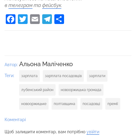
в
телеграм
та
фейсбук
.
Facebook
Twitter
Email
Telegram
Поділитися
Альона Маліченко
Автор:
Теги:
зарплата
зарплата посадовців
зарплати
лубенський район
новооржицька громада
новооржицьке
полтавщина
посадовці
премії
Коментарі
Щоб залишити коментар, вам потрібно
увійти