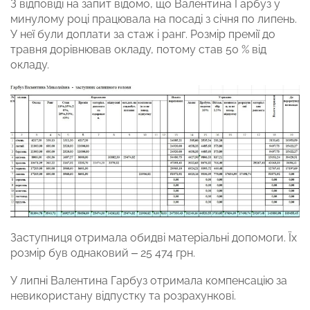
З відповіді на запит відомо, що Валентина Гарбуз у
минулому році працювала на посаді з січня по липень.
У неї були доплати за стаж і ранг. Розмір премії до
травня дорівнював окладу, потому став 50 % від
окладу.
Заступниця отримала обидві матеріальні допомоги. Їх
розмір був однаковий – 25 474 грн.
У липні Валентина Гарбуз отримала компенсацію за
невикористану відпустку та розрахункові.