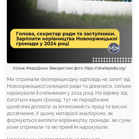
Колаж: МедіаДоказ. Використано фото: https://uk.wikipedia.org/
Ми отримали безперешкодну відповідь на запит від
Новооржицької селищної ради та дізналися, скільки
нарахували її очільникам у 2024 році. На відміну від
багатьох інших громад, тут не передбачені
щомісячні доплати за інтенсивність праці та високі
досягнення. У цьому матеріалі аналізуємо, як
формуються виплати керівництву громади, які суми
вони отримали та які премії їм нарахували.