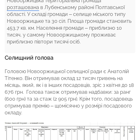
Новооржицька територіальна громада
розташована
в Лубенському районі Полтавської
області. У складі громади – селище міського типу
Новооржицьке та 30 сіл. Площа громади становить
453,7 кв. км. Населення громади – приблизно 10
тисяч, у самому Новооржицькому проживає
приблизно півтори тисячі осіб.
Селищний голова
Головою Новооржицької селищної ради є Анатолій
Тітенко. Він отримував оклад 12 тисяч гривень на
місяць, який, як і в інших посадовців, зріс з квітня до 18
676 грн. Голова також отримував надбавки: за ранг
(600 грн) та за стаж (2 905 грн). Крім того, посадовець
отримував премію – щомісячно у розмірі посадового
окладу.