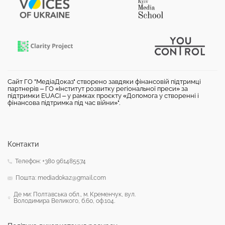
Сайт ГО "МедіаДоказ" створено завдяки фінансовій підтримці
партнерів – ГО «Інститут розвитку регіональної преси» за
підтримки EUACI – у рамках проєкту «Допомога у створенні і
фінансова підтримка під час війни»".
Контакти
Телефон: +380 961485574
Пошта: mediadokaz@gmail.com
Де ми: Полтавська обл., м. Кременчук, вул.
Володимира Великого, б.60, оф.104.