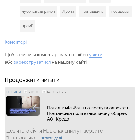
лубенський район
Лубни
полтавщина
посадовці
премії
Коментарі
Щоб залишити коментар, вам потрібно
увійти
або
зареєструватися
на нашому сайті
Продовжити читати
20:06
14.01.2025
НОВИНИ
Понад 2 мільйони на послуги адвокатів.
Полтавська політехніка знову обирає
АО “Кредо”
Дев’ятого січня Національний університет
“Полтавська...
Читати далі