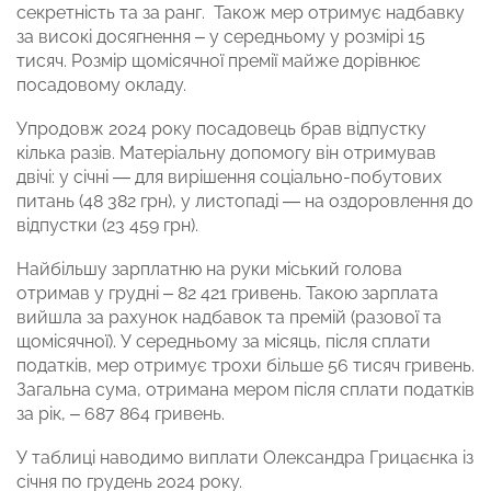
секретність та за ранг. Також мер отримує надбавку
за високі досягнення – у середньому у розмірі 15
тисяч. Розмір щомісячної премії майже дорівнює
посадовому окладу.
Упродовж 2024 року посадовець брав відпустку
кілька разів. Матеріальну допомогу він отримував
двічі: у січні — для вирішення соціально-побутових
питань (48 382 грн), у листопаді — на оздоровлення до
відпустки (23 459 грн).
Найбільшу зарплатню на руки міський голова
отримав у грудні – 82 421 гривень. Такою зарплата
вийшла за рахунок надбавок та премій (разової та
щомісячної). У середньому за місяць, після сплати
податків, мер отримує трохи більше 56 тисяч гривень.
Загальна сума, отримана мером після сплати податків
за рік, – 687 864 гривень.
У таблиці наводимо виплати Олександра Грицаєнка із
січня по грудень 2024 року.