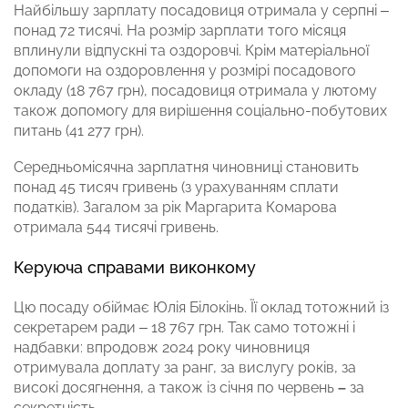
Найбільшу зарплату посадовиця отримала у серпні –
понад 72 тисячі. На розмір зарплати того місяця
вплинули відпускні та оздоровчі. Крім матеріальної
допомоги на оздоровлення у розмірі посадового
окладу (18 767 грн), посадовиця отримала у лютому
також допомогу для вирішення соціально-побутових
питань (41 277 грн).
Середньомісячна зарплатня чиновниці становить
понад 45 тисяч гривень (з урахуванням сплати
податків). Загалом за рік Маргарита Комарова
отримала 544 тисячі гривень.
Керуюча справами виконкому
Цю посаду обіймає Юлія Білокінь. Її оклад тотожний із
секретарем ради – 18 767 грн. Так само тотожні і
надбавки: впродовж 2024 року чиновниця
отримувала доплату за ранг, за вислугу років, за
високі досягнення, а також із січня по червень
–
за
секретність.