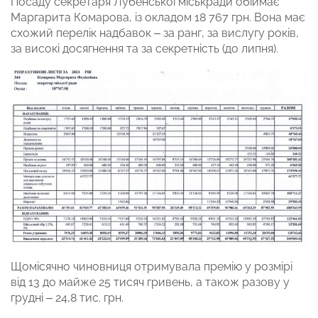
Посаду секретаря Лубенської міськради обіймає
Маргарита Комарова, із окладом 18 767 грн. Вона має
схожий перелік надбавок – за ранг, за вислугу років,
за високі досягнення та за секретність (до липня).
Щомісячно чиновниця отримувала премію у розмірі
від 13 до майже 25 тисяч гривень, а також разову у
грудні – 24,8 тис. грн.