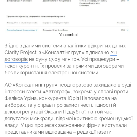
Youcontrol
Згідно з даними системи аналітики відкритих даних
Clarity Project, з «Консалтінг груп» підписано
211
договорів
на суму 17,05 млн грн. Усі процедури
–
неконкурентні. Їх провели за прямими договорами
без використання електронної системи.
АО «Консалтинг груп» неодноразово захищало в суді
інтереси газети «Автограф», зокрема у справі проти
Фелікса Уріна, конкурента Юрія Шаповалова на
виборах, та у справі про захист честі, гідності й
ділової репутації Оксани Піддубної, на той час
депутатки міськради, відомої критикою кременчуцької
влади. У цих процесах засновники фірми виступали
представниками відповідача – редакції газети.