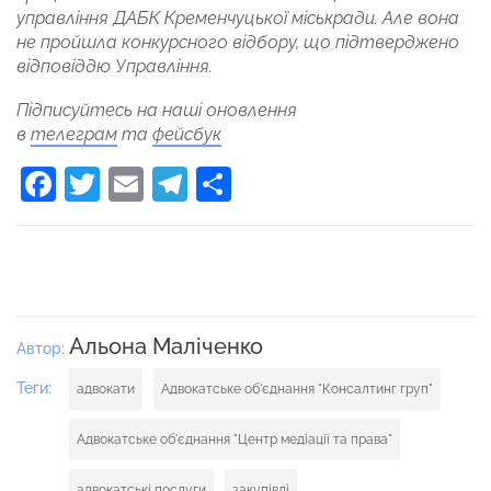
управління ДАБК Кременчуцької міськради. Але вона
не пройшла конкурсного відбору, що підтверджено
відповіддю Управління.
Підписуйтесь на наші оновлення
в
телеграм
та
фейсбук
Facebook
Twitter
Email
Telegram
Поділитися
Альона Маліченко
Автор:
Теги:
адвокати
Адвокатське об'єднання "Консалтинг груп"
Адвокатське об'єднання "Центр медіації та права"
адвокатські послуги
закупівлі