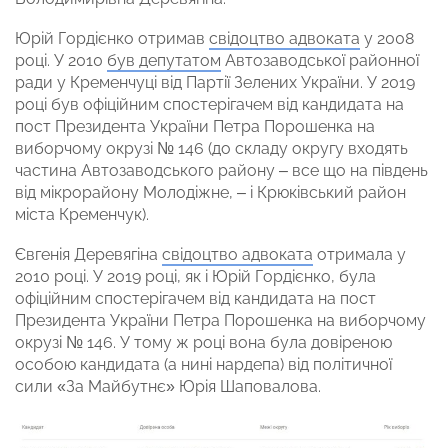
Юрій Гордієнко отримав
свідоцтво адвоката
у 2008
році. У 2010
був депутатом
Автозаводської районної
ради у Кременчуці від Партії Зелених України. У 2019
році був офіційним спостерігачем від кандидата на
пост Президента України Петра Порошенка на
виборчому окрузі № 146 (до складу округу входять
частина Автозаводського району – все що на південь
від мікрорайону Молодіжне, – і Крюківський район
міста Кременчук).
Євгенія Деревягіна
свідоцтво адвоката
отримала у
2010 році. У 2019 році, як і Юрій Гордієнко, була
офіційним спостерігачем від кандидата на пост
Президента України Петра Порошенка на виборчому
окрузі № 146. У тому ж році вона була довіреною
особою кандидата (а нині нардепа) від політичної
сили «За Майбутнє» Юрія Шаповалова.