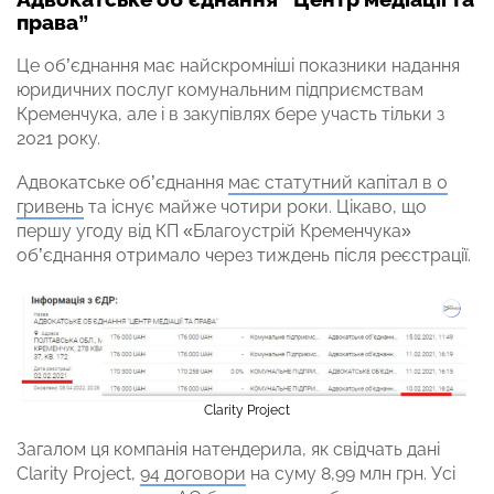
права”
Це об’єднання має найскромніші показники надання
юридичних послуг комунальним підприємствам
Кременчука, але і в закупівлях бере участь тільки з
2021 року.
Адвокатське об’єднання
має статутний капітал в 0
гривень
та існує майже чотири роки. Цікаво, що
першу угоду від КП «Благоустрій Кременчука»
об’єднання отримало через тиждень після реєстрації.
Clarity Project
Загалом ця компанія натендерила, як свідчать дані
Clarity Project,
94 договори
на суму 8,99 млн грн. Усі