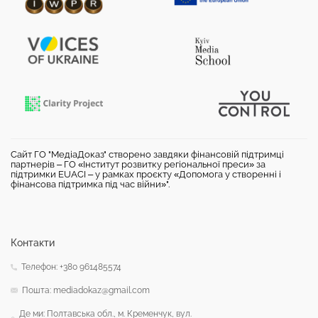
Сайт ГО "МедіаДоказ" створено завдяки фінансовій підтримці
партнерів – ГО «Інститут розвитку регіональної преси» за
підтримки EUACI – у рамках проєкту «Допомога у створенні і
фінансова підтримка під час війни»".
Контакти
Телефон: +380 961485574
Пошта: mediadokaz@gmail.com
Де ми: Полтавська обл., м. Кременчук, вул.