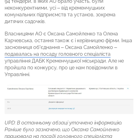
94 тендери, в яких АО брало участь, були
неконкурентними, усі – від кременчуцьких
комунальних підприємств та установ, зокрема
дитячих садочків.
Власницями АО є Оксана Самойленко та Олена
Карчевська, остання також є і керівницею фірми. Інша
засновниця об’єднання – Оксана Самойленко –
подавалась на посаду головного спеціаліста
управління ДАБК Кременчуцької міськради. Але не
пройшла по конкурсу, про це нам повідомили в
Управлінні.
UPD: В останньому абзаці уточнено інформацію.
Раніше було зазначено, що Оксана Самойленко
працювала на посаді головного спеціаліста