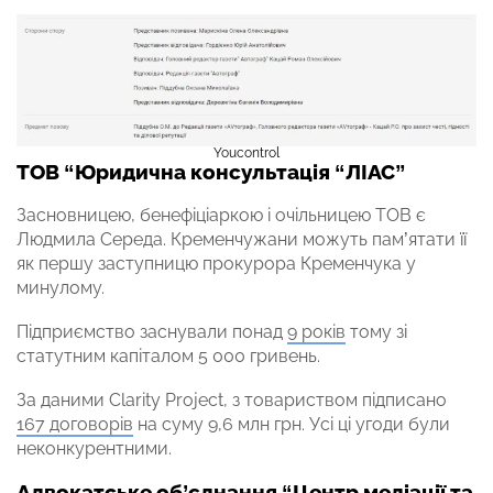
Youcontrol
ТОВ “Юридична консультація “ЛІАС”
Засновницею, бенефіціаркою і очільницею ТОВ є
Людмила Середа. Кременчужани можуть пам’ятати її
як першу заступницю прокурора Кременчука у
минулому.
Підприємство заснували понад
9 років
тому зі
статутним капіталом 5 000 гривень.
За даними Clarity Project, з товариством підписано
167 договорів
на суму 9,6 млн грн. Усі ці угоди були
неконкурентними.
Адвокатське об’єднання “Центр медіації та