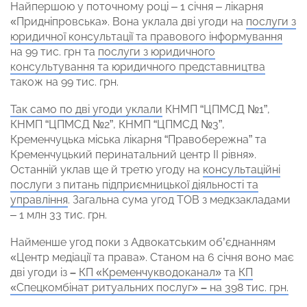
Найпершою у поточному році – 1 січня – лікарня
«Придніпровська». Вона уклала дві угоди на
послуги з
юридичної консультації та правового інформування
на 99 тис. грн та
послуги з юридичного
консультування та юридичного представництва
також на 99 тис. грн.
Так само по дві угоди уклали
КНМП “ЦПМСД №1”,
КНМП “ЦПМСД №2”, КНМП “ЦПМСД №3”,
Кременчуцька міська лікарня “Правобережна” та
Кременчуцький перинатальний центр II рівня».
Останній уклав ще й третю угоду на
консультаційні
послуги з питань підприємницької діяльності та
управління
. Загальна сума угод ТОВ з медкзакладами
– 1 млн 33 тис. грн.
Найменше угод поки з Адвокатським об’єднанням
«Центр медіації та права». Станом на 6 січня воно має
дві угоди із
–
КП «Кременчукводоканал»
та
КП
«Спецкомбінат ритуальних послуг»
–
на 398 тис. грн.