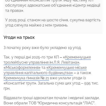
об’єднанням «Консалтінг груп». Іншу частину КП
обслуговує адвокатське об’єднання «Центр медіації
та права».
У 2025 році, станом на шосте січня, сукупна вартість
угод сягнула майже 2 млн гривень.
Угоди на трьох
З початку року вже було укладено 19 угод.
Так, у перші дні 2025-го три КП
–
«
Кременчуцьке
тролейбусне управління ім.Л.Я. Левітана»
,
«Міськоформлення»
та
«Кременчуцьке міське
управління капітального будівництва»
–
а також
Кременчука гімназія № 21
вже уклали угоди із
«Консалтінг груп». Загальна сума цих угод – 595 тис.
грн.
Віддавати гроші адвокатам почали і медичні заклади.
Вони обрали ТОВ “Юридична консультація “ЛІАС”.