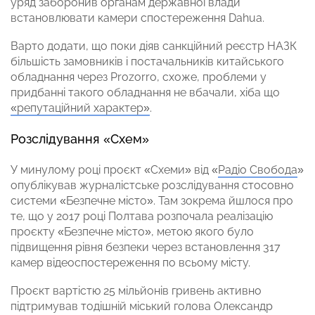
уряд заборонив органам державної влади
встановлювати камери спостереження Dahua.
Варто додати, що поки діяв санкційний реєстр НАЗК
більшість замовників і постачальників китайського
обладнання через Prozorro, схоже, проблеми у
придбанні такого обладнання не вбачали, хіба що
«репутаційний характер»
.
Розслідування «Схем»
У минулому році проєкт «Схеми» від «
Радіо Свобода
»
опублікував журналістське розслідування стосовно
системи «Безпечне місто». Там зокрема йшлося про
те, що у 2017 році Полтава розпочала реалізацію
проєкту «Безпечне місто», метою якого було
підвищення рівня безпеки через встановлення 317
камер відеоспостереження по всьому місту.
Проєкт вартістю 25 мільйонів гривень активно
підтримував тодішній міський голова Олександр