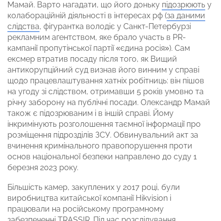
Мамай. Варто нагадати, що його доньку
підозрюють
у
колабораційній діяльності в інтересах рф (
за даними
слідства
, фігурантка володіє у Санкт-Петербурзі
рекламним агентством, яке брало участь в PR-
кампанії пропутінської партії «єдина росія»). Сам
ексмер втратив посаду після того, як Вищий
антикорупційний суд визнав його винним у справі
щодо працевлаштування хатніх робітниць: він пішов
на угоду зі слідством, отримавши 5 років умовно та
річну заборону на публічні посади. Олександр Мамай
також є підозрюваним і в іншій справі. Йому
інкримінують розголошення таємної інформації про
розміщення підрозділів ЗСУ. Обвинувальний акт за
вчинення кримінального правопорушення проти
основ національної безпеки направлено до суду 1
березня 2023 року.
Більшість камер, закуплених у 2017 році, були
виробництва китайської компанії Hikvision і
працювали на російському програмному
забезпеченні TRASSIR. Під час розслідування