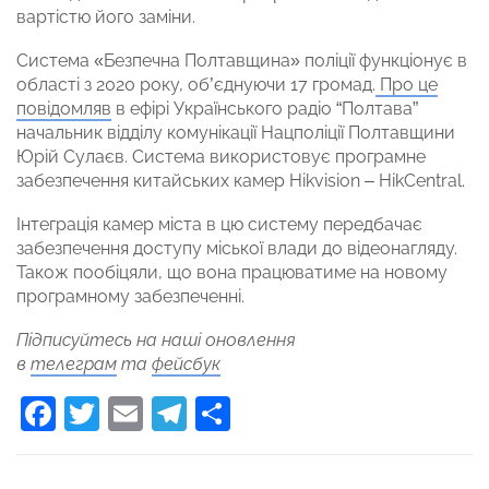
вартістю його заміни.
Система «Безпечна Полтавщина» поліції функціонує в
області з 2020 року, об’єднуючи 17 громад.
Про це
повідомляв
в ефірі Українського радіо “Полтава”
начальник відділу комунікації Нацполіції Полтавщини
Юрій Сулаєв. Система використовує програмне
забезпечення китайських камер Hikvision – HikCentral.
Інтеграція камер міста в цю систему передбачає
забезпечення доступу міської влади до відеонагляду.
Також пообіцяли, що вона працюватиме на новому
програмному забезпеченні.
Підписуйтесь на наші оновлення
в
телеграм
та
фейсбук
Facebook
Twitter
Email
Telegram
Поділитися