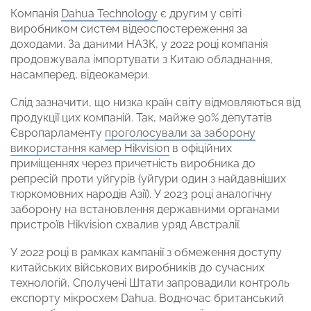
Компанія
Dahua Technology
є другим у світі
виробником систем відеоспостереження за
доходами. За даними НАЗК, у 2022 році компанія
продовжувала імпортувати з Китаю обладнання,
насамперед, відеокамери.
Слід зазначити, що низка країн світу відмовляються від
продукції цих компаній. Так, майже 90% депутатів
Європарламенту
проголосували за заборону
використання камер Hikvision
в офіційних
приміщеннях через причетність виробника до
репресій проти уйгурів (уйгури один з найдавніших
тюркомовних народів Азії). У 2023 році аналогічну
заборону на встановлення державними органами
пристроїв Hikvision схвалив уряд Австралії.
У 2022 році в рамках кампанії з обмеження доступу
китайських військових виробників до сучасних
технологій, Сполучені Штати запровадили контроль
експорту мікросхем Dahua. Водночас британський