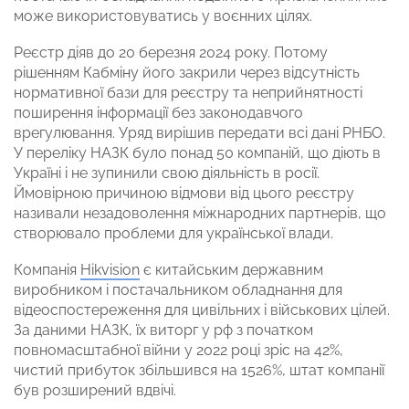
може використовуватись у воєнних цілях.
Реєстр діяв до 20 березня 2024 року. Потому
рішенням Кабміну його закрили через відсутність
нормативної бази для реєстру та неприйнятності
поширення інформації без законодавчого
врегулювання. Уряд вирішив передати всі дані РНБО.
У переліку НАЗК було понад 50 компаній, що діють в
Україні і не зупинили свою діяльність в росії.
Ймовірною причиною відмови від цього реєстру
називали незадоволення міжнародних партнерів, що
створювало проблеми для української влади.
Компанія
Hikvision
є китайським державним
виробником і постачальником обладнання для
відеоспостереження для цивільних і військових цілей.
За даними НАЗК, їх виторг у рф з початком
повномасштабної війни у 2022 році зріс на 42%,
чистий прибуток збільшився на 1526%, штат компанії
був розширений вдвічі.