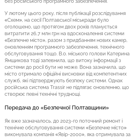
без російського програмного забезпечення.
У лютому цього року, після публікації розслідування
«Схем», на сесії Полтавської міськради було
оголошено, що протягом двох років планується
витратити 26,7 млн грн на вдосконалення системи
«Безпечне місто», разом з придбанням нових камер,
оновленням програмного забезпечення, технічного
обслуговування тощо. В.о. міського голови Катерина
Ямщикова тоді запевнила, що витоку інформації з
системи до росії бути не може. Вона зазначила, що
місто отримало офіційні висновки від компетентних
служб, які підтверджують безпеку системи. Однак
російська система Trassir не підлягає оновленню, що
створює певні технічні труднощі.
Передача до «Безпечної Полтавщини»
Як вже зазначалось, до 2023-го поточний ремонт і
технічне обслуговування системи «Безпечне місто»
виконувала
компанія «Явір-2000», яка отримувала за