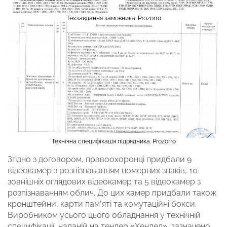
Техзавдання замовника. Prozorro
Технічна специфікація підрядника. Prozorro
Згідно з договором, правоохоронці придбали 9
відеокамер з розпізнаванням номерних знаків, 10
зовнішніх оглядових відеокамер та 5 відеокамер з
розпізнаванням облич. До цих камер придбали також
кронштейни, карти пам’яті та комутаційні бокси.
Виробником усього цього обладнання у технічній
специфікації, наданій на тендер «Хендел», зазначено