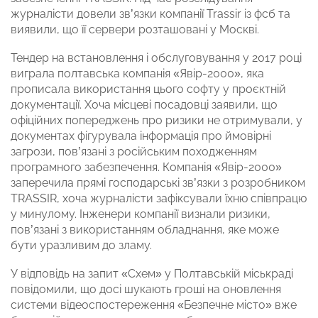
журналісти довели зв’язки компанії Trassir із фсб та
виявили, що її сервери розташовані у Москві.
Тендер на встановлення і обслуговування у 2017 році
виграла полтавська компанія «Явір-2000», яка
прописала використання цього софту у проєктній
документації. Хоча місцеві посадовці заявили, що
офіційних попереджень про ризики не отримували, у
документах фігурувала інформація про ймовірні
загрози, пов’язані з російським походженням
програмного забезпечення. Компанія «Явір-2000»
заперечила прямі господарські зв’язки з розробником
TRASSIR, хоча журналісти зафіксували їхню співпрацю
у минулому. Інженери компанії визнали ризики,
пов’язані з використанням обладнання, яке може
бути уразливим до зламу.
У відповідь на запит «Схем» у Полтавській міськраді
повідомили, що досі шукають гроші на оновлення
системи відеоспостереження «Безпечне місто» вже