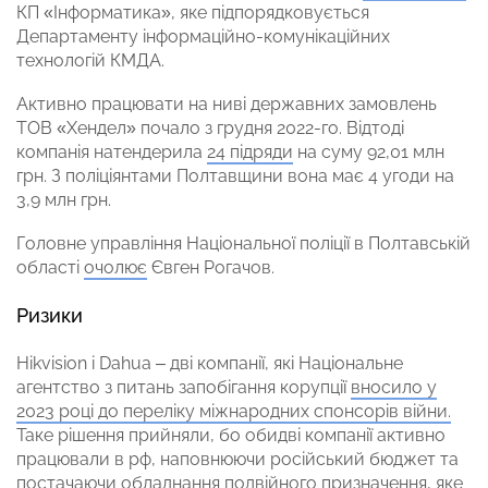
КП «Інформатика», яке підпорядковується
Департаменту інформаційно-комунікаційних
технологій КМДА.
Активно працювати на ниві державних замовлень
ТОВ «Хендел» почало з грудня 2022-го. Відтоді
компанія натендерила
24 підряди
на суму 92,01 млн
грн. З поліціянтами Полтавщини вона має 4 угоди на
3,9 млн грн.
Головне управління Національної поліції в Полтавській
області
очолює
Євген Рогачов.
Ризики
Hikvision і Dahua – дві компанії, які Національне
агентство з питань запобігання корупції
вносило у
2023 році до переліку міжнародних спонсорів війни.
Таке рішення прийняли, бо обидві компанії активно
працювали в рф, наповнюючи російський бюджет та
постачаючи обладнання подвійного призначення, яке