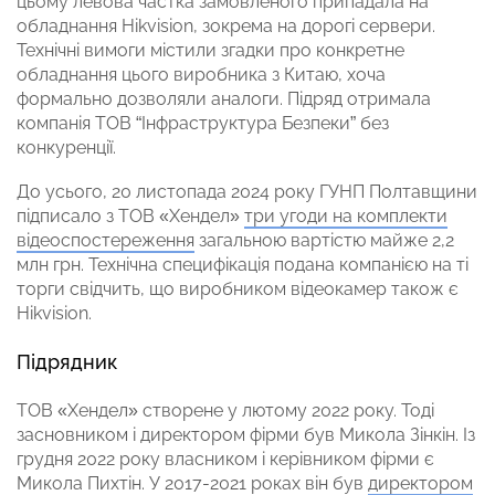
цьому левова частка замовленого припадала на
обладнання Hikvision, зокрема на дорогі сервери.
Технічні вимоги містили згадки про конкретне
обладнання цього виробника з Китаю, хоча
формально дозволяли аналоги. Підряд отримала
компанія ТОВ “Інфраструктура Безпеки” без
конкуренції.
До усього, 20 листопада 2024 року ГУНП Полтавщини
підписало з ТОВ «Хендел»
три угоди на комплекти
відеоспостереження
загальною вартістю майже 2,2
млн грн. Технічна специфікація подана компанією на ті
торги свідчить, що виробником відеокамер також є
Hikvision.
Підрядник
ТОВ «Хендел» створене у лютому 2022 року. Тоді
засновником і директором фірми був Микола Зінкін. Із
грудня 2022 року власником і керівником фірми є
Микола Пихтін. У 2017-2021 роках він був
директором