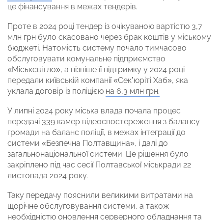
це фінансування в межах тендерів.
Проте в 2024 році тендер із очікуваною вартістю 3,7
млн грн було скасовано через брак коштів у міському
бюджеті. Натомість систему почало тимчасово
обслуговувати комунальне підприємство
«Міськсвітло», а пізніше її підтримку у 2024 році
передали київській компанії «Сек’юріті Хаб», яка
уклала договір із поліцією
на 6,3 млн грн.
У липні 2024 року міська влада почала процес
передачі 339 камер відеоспостереження з балансу
громади на баланс поліції, в межах інтеграції до
системи «Безпечна Полтавщина», і далі до
загальнонаціональної системи. Це рішення було
закріплено під час сесії Полтавської міськради 22
листопада 2024 року.
Таку передачу пояснили великими витратами на
щорічне обслуговування системи, а також
необхідністю оновлення серверного обладнання та