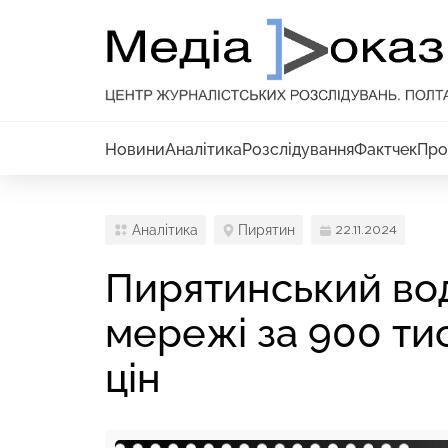
Новини
Аналітика
Розслідування
Фактчек
Про
Аналітика
Пирятин
22.11.2024
Пирятинський во
мережі за 900 ти
цін