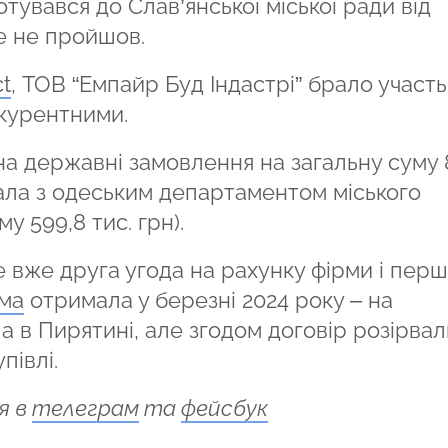
увався до Слав’янської міської ради від
ле не пройшов.
ct
, ТОВ “Емпайр Буд Індастрі” брало участь 
онкурентними.
 на державні замовлення на загальну суму 
ала з одеським департаментом міського
у 599,8 тис. грн).
 вже друга угода на рахунку фірми і пер
ма
отримала у березні 2024 року – на
а в Пирятині, але згодом договір розірвал
півлі.
я в
телеграм
та
фейсбук