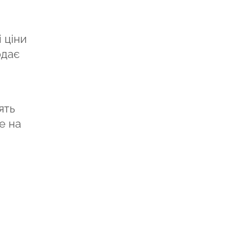
і ціни
одає
ять
е на