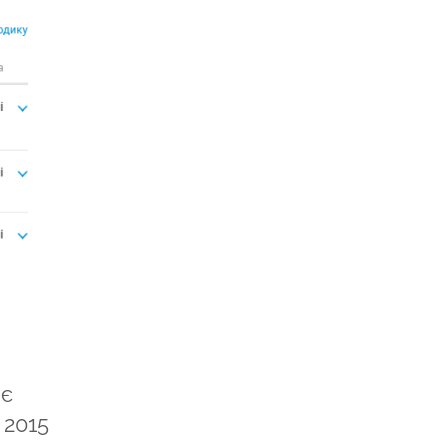
ає
 2015