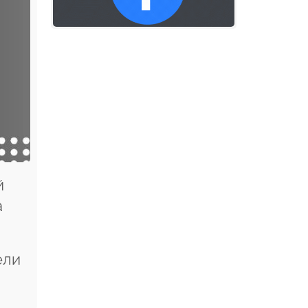
й
а
ели