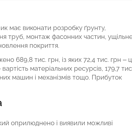
ник має виконати розробку ґрунту,
ня труб, монтаж фасонних частин, ущільн
дновлення покриття.
о 689,8 тис. грн, із яких 72,4 тис. грн – 
– вартість матеріальних ресурсів, 179,7 тис
ьних машин і механізмів тощо. Прибуток
а
кий оприлюднено і виявили можливі