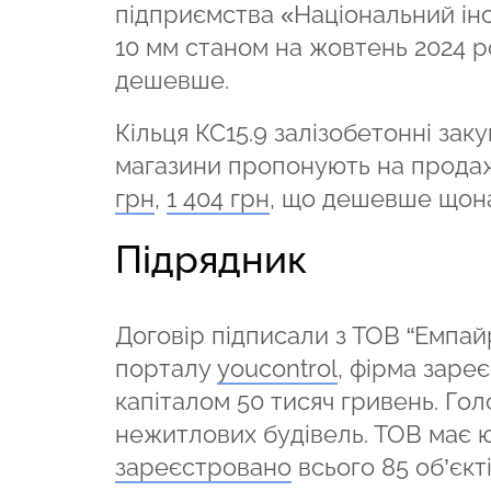
підприємства «Національний інс
10 мм станом на жовтень 2024 ро
дешевше.
Кільця КС15.9 залізобетонні заку
магазини пропонують на прода
грн
,
1 404 грн
, що дешевше щон
Підрядник
Договір підписали з ТОВ “Емпайр
порталу
youcontrol
, фірма зареє
капіталом 50 тисяч гривень. Гол
нежитлових будівель. ТОВ має ю
зареєстровано
всього 85 об’єкт