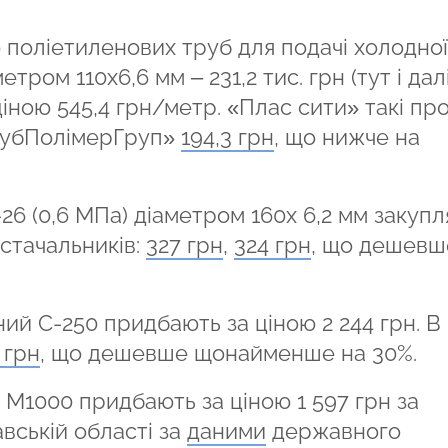
 поліетиленових труб для подачі холодної
тром 110х6,6 мм – 231,2 тис. грн (тут і дал
 ціною 545,4 грн/метр. «Плас сити» такі пр
ТрубПолімерГруп»
194,3 грн
, що нижче на
26 (0,6 МПа) діаметром 160х 6,2 мм закупл
остачальників:
327 грн
,
324 грн
, що дешевш
ий С-250 придбають за ціною 2 244 грн. В
. грн
, що дешевше щонайменше на 30%.
 М1000 придбають за ціною 1 597 грн за
вській області за
даними
державного