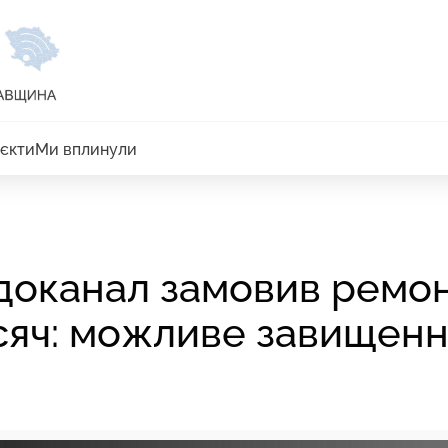
єкти
Ми вплинули
доканал замовив ремо
сяч: можливе завищен