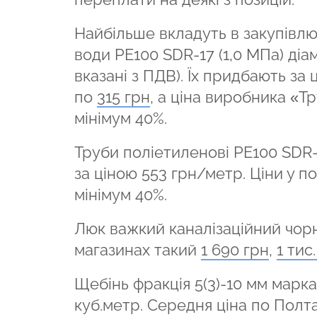
Найбільше вкладуть в закупівлю
води PE100 SDR-17 (1,0 МПа) діаме
вказані з ПДВ). Їх придбають за
по
315 грн
, а ціна виробника «
мінімум 40%. ​​
Труби поліетиленові PE100 SDR-
за ціною 553 грн/метр. Ціни у п
мінімум 40%.
Люк важкий каналізаційний чорн
магазинах такий
1 690 грн
,
1 тис
Щебінь фракція 5(3)-10 мм марка
куб.метр. Середня ціна по Полта