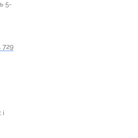
ь 5-
1 729
 і