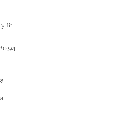
у 18
80,94
ша
и