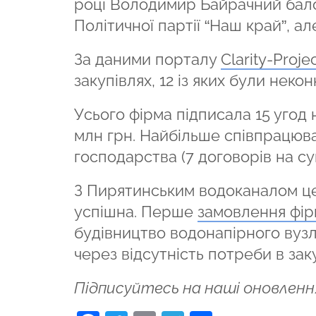
році Володимир Байрачний балот
Політичної партії “Наш край”, а
За даними порталу
Сlarity-Рroje
закупівлях, 12 із яких були нек
Усього фірма підписала 15 угод
млн грн. Найбільше співпрацюв
господарства (7 договорів на сум
З Пирятинським водоканалом це
успішна. Перше
замовлення фір
будівництво водонапірного вузл
через відсутність потреби в заку
Підписуйтесь на наші оновленн