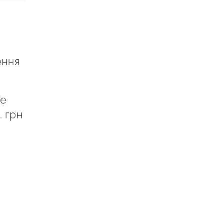
ення
це
. грн