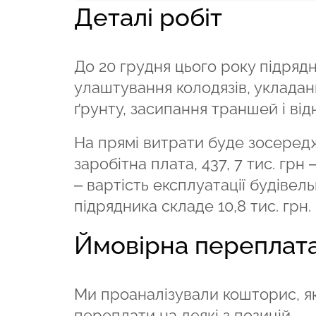
Деталі робіт
До 20 грудня цього року підряд
улаштування колодязів, укладан
ґрунту, засипання траншей і ві
На прямі витрати буде зосереджен
заробітна плата, 437, 7 тис. грн 
– вартість експлуатації будівел
підрядника складе 10,8 тис. грн.
Ймовірна переплат
Ми проаналізували кошторис, я
переплати на деякі з позицій.