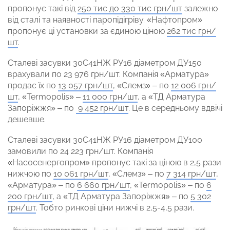
пропонує такі від
250 тис до 330 тис грн/шт
залежно
від сталі та наявності паропідігріву. «Нафтопром»
пропонує ці установки за єдиною ціною
262 тис грн/
шт
.
Сталеві засувки 30С41НЖ РУ16 діаметром ДУ150
врахували по 23 976 грн/шт. Компанія «Арматура»
продає їх по
13 057 грн/шт
, «Слемз» – по
12 006 грн/
шт
, «Termopolis» –
11 000 грн/шт
, а «ТД Арматура
Запоріжжя» – по
9 452 грн/шт
. Це в середньому вдвічі
дешевше.
Сталеві засувки 30С41НЖ РУ16 діаметром ДУ100
замовили по 24 223 грн/шт. Компанія
«Насосенергопром» пропонує такі за ціною в 2,5 рази
нижчою по
10 061 грн/шт
, «Слемз» – по
7 314 грн/шт
,
«Арматура» – по
6 660 грн/шт
, «Termopolis» – по
6
200 грн/шт
, а «ТД Арматура Запоріжжя» – по
5 302
грн/шт
. Тобто ринкові ціни нижчі в 2,5-4,5 рази.