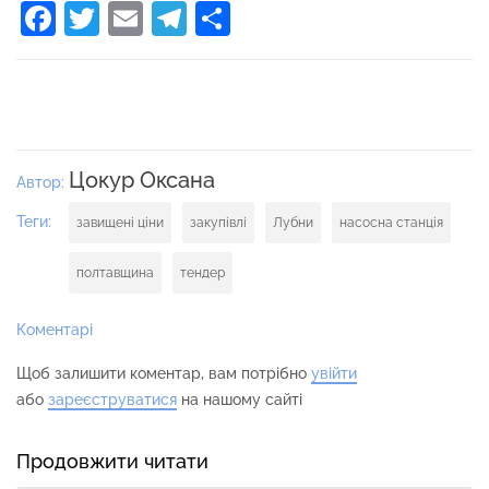
Facebook
Twitter
Email
Telegram
Поділитися
Цокур Оксана
Автор:
Теги:
завищені ціни
закупівлі
Лубни
насосна станція
полтавщина
тендер
Коментарі
Щоб залишити коментар, вам потрібно
увійти
або
зареєструватися
на нашому сайті
Продовжити читати