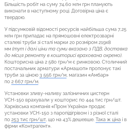
Більшість робіт на суму 74,60 млн грн планують
виконати в наступному році. Договірна ціна є
твердою.
У підсумковій відомості ресурсів найбільша сума 7,25
млн грн припадає на прямошовні електрозварні
сталеві труби зі сталі марки 20 розміром 219х8
мм
(тут і далі ціни та суми вказано з ПДВ, доставка
до місця ремонту в кошторисі врахована окремо)
.
Кошторисна ціна 2 580 грн/м є ринковою. Столичний
постачальник арматури «Армашоп» пропонує такі
труби за ціною
3 556 грн/м
, магазин «Амбар»
по
2 667 грн/м
.
Установки зливу-наливу залізничних цистерн
УСН-150 врахували у кошторис по 444 тис грн/шт.
Харківська компанія «Пром Україна» продає
установки УСН-150 з паропідігрівом і з різної сталі
по
253 тис грн/шт
, що на 43% дешевше.
Така ж ціна
і в
фірми «Контрагент».