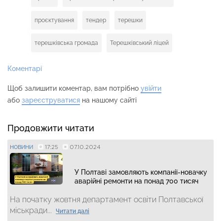
проєктування
тендер
терешки
терешківська громада
Терешківський ліцей
Коментарі
Щоб залишити коментар, вам потрібно
увійти
або
зареєструватися
на нашому сайті
Продовжити читати
17:25
07.10.2024
НОВИНИ
У Полтаві замовляють компанії-новачку
аварійні ремонти на понад 700 тисяч
На початку жовтня департамент освіти Полтавської
міськради...
Читати далі