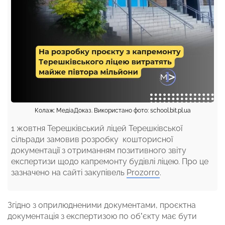
Колаж: МедіаДоказ. Використано фото: school.bit.pl.ua
1 жовтня Терешківський ліцей Терешківської
сільради замовив розробку кошторисної
документації з отриманням позитивного звіту
експертизи щодо капремонту будівлі ліцею. Про це
зазначено на сайті закупівель
Prozorro
.
Згідно з оприлюдненими документами, проєктна
документація з експертизою по об’єкту має бути