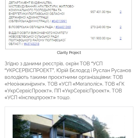
Clarity Project
Згідно з даними реєстрів, окрім ТОВ “УСП
“УКРСЕРВІСПРОЕКТ”, Юрій Бєлодєд і Руслан Русанов
володіють такими проєктними організаціями: ТОВ
«Неоінжиніринг», ТОВ «УСП «Мегаполіс», ТОВ «ГК
«УкрСервісПроект», ПП «УкрСервісПроект», ТОВ
«УСП «Інспецпроект» тощо.