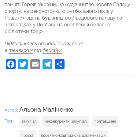
пам’яті Героїв України, на будівництво нового Палацу
спорту, на реконструкцію футбольного поля у
Решетилівці, на будівництво Льодового палацу на
артскладах у Полтаві, на оновлення обласної
бібліотеки тощо.
Підписуйтесь на наші оновлення
в
телеграм
та
фейсбук
Facebook
Twitter
Email
Telegram
Поділитися
Альона Маліченко
Автор:
Теги:
закупівлі
неконкурентні закупівлі
полтавщина
проєкт
проєктно-кошторисна документація