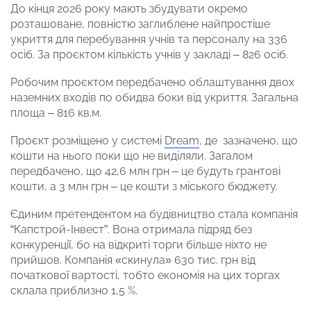
До кінця 2026 року мають збудувати окремо
розташоване, повністю заглиблене найпростіше
укриття для перебування учнів та персоналу на 336
осіб. За проєктом кількість учнів у закладі – 826 осіб.
Робочим проєктом передбачено облаштування двох
наземних входів по обидва боки від укриття. Загальна
площа – 816 кв.м.
Проєкт розміщено у системі
Dream
, де зазначено, що
кошти на нього поки що не виділяли. Загалом
передбачено, що 42,6 млн грн – це будуть грантові
кошти, а 3 млн грн – це кошти з міського бюджету.
Єдиним претендентом на будівництво стала компанія
“Капстрой-Інвест”. Вона отримала підряд без
конкуренції, бо на відкриті торги більше ніхто не
прийшов. Компанія «скинула» 630 тис. грн від
початкової вартості, тобто економія на цих торгах
склала приблизно 1,5 %.