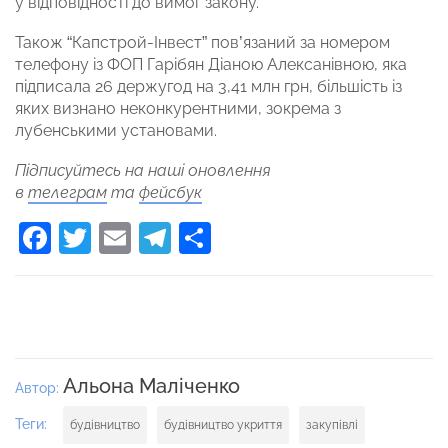
у відповідності до вимог закону.
Також “Капстрой-Інвест” пов’язаний за номером
телефону із ФОП Гарібян Діаною Алексанівною, яка
підписала 26 держугод на 3,41 млн грн, більшість із
яких визнано неконкурентними, зокрема з
лубенськими установами.
Підписуйтесь на наші оновлення
в
телеграм
та
фейсбук
Facebook
Twitter
Email
Telegram
Поділитися
Альона Маліченко
Автор:
Теги:
будівництво
будівництво укриття
закупівлі