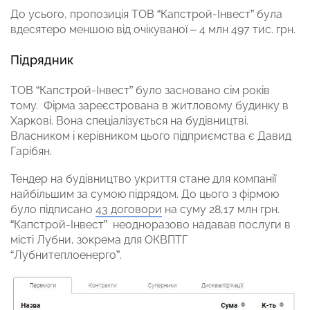
До усього, пропозиція ТОВ “Капстрой-Інвест” була
вдесятеро меншою від очікуваної – 4 млн 497 тис. грн.
Підрядник
ТОВ “Капстрой-Інвест” було засновано сім років
тому. Фірма зареєстрована в житловому будинку в
Харкові. Вона спеціалізується на будівництві.
Власником і керівником цього підприємства є Давид
Гарібян.
Тендер на будівництво укриття стане для компанії
найбільшим за сумою підрядом. До цього з фірмою
було підписано
43 договори
на суму 28,17 млн грн.
“Капстрой-Інвест” неодноразово надавав послуги в
місті Лубни, зокрема для ОКВПТГ
“Лубнитеплоенерго”.