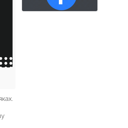
ках.
шу