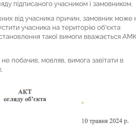
гляду підписаного учасником і замовником.
жних від учасника причин, замовник може 
устити учасника на територію об’єкта
 встановлення такої вимоги вважається АМ
 не побачив, мовляв, вимога завітати в
х.