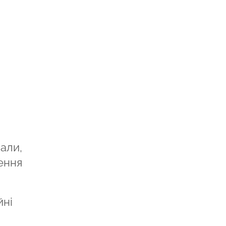
али,
ення
йні