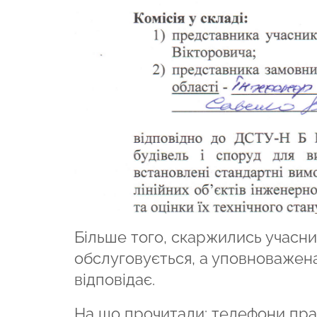
Більше того, скаржились учасни
обслуговується, а уповноважен
відповідає.
На що прочитали: телефони пр