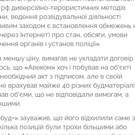
ня рф диверсійно-терористичних методів
и, ведення розвідувальної діяльності
ивим заходом є встановлення обмежень 
через Інтернет) про стан, обсяги, умови
ення органів і установ поліції».
 меншу ціну, вимагав не укладати договір 
ь, що «Авеком» хоч і побував на об’єкті
еобхідний акт з підписом, але в своїй
не врахував майже 40 різних будматеріалі
ав об’єми, що не відповідали вимогам, а
іншими.
дбуд+» зауважив, що його відхилили саме з
кілька позицій були трохи більшими або