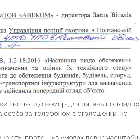
ки і не те, що номер для питань по тендер
а особа за телефоном з оголошення не
ацюють, проте…«в умовах повномасштабн