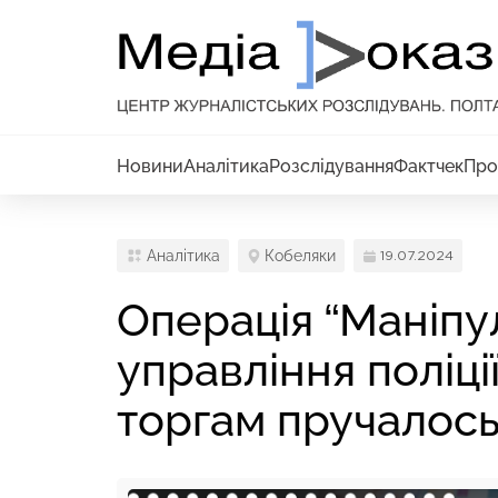
Новини
Аналітика
Розслідування
Фактчек
Про
Аналітика
Кобеляки
19.07.2024
Операція “Маніпул
управління поліц
торгам пручалос