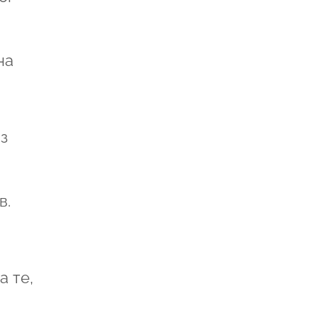
на
з
в.
а те,