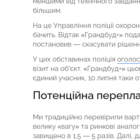
меншими від технічного завданн
більшим.
На це Управління поліції охорон
бачить. Відтак «Грандбуд+» под
постановив — скасувати рішен
У цих обставинах поліція
оголос
візит на об’єкт. «Грандбуд+» цьо
єдиний учасник, 10 липня таки о
Потенційна перепл
Ми традиційно перевірили вартіс
велику «вагу» та ринкові аналог
завищено в 1,5 — 5 разів. Далі, 