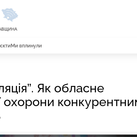
єкти
Ми вплинули
яція”. Як обласне
ії охорони конкурентни
ь