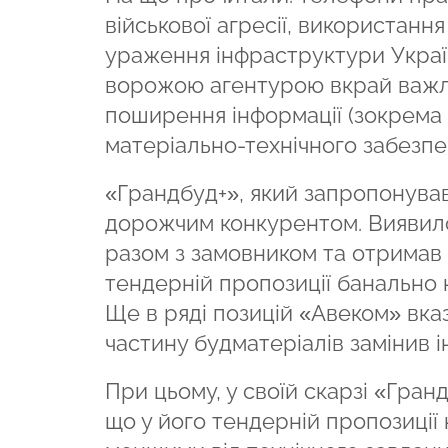
військової агресії, використан
ураження інфраструктури Україн
ворожою агентурою вкрай важл
поширення інформації (зокрема 
матеріально-технічного забезпеч
«Грандбуд+», який запропонував
дорожчим конкурентом. Виявилос
разом з замовником та отримав н
тендерній пропозиції банально 
Ще в ряді позицій «Авеком» вказ
частину будматеріалів замінив 
При цьому, у своїй скарзі «Гран
що у його тендерній пропозиції 