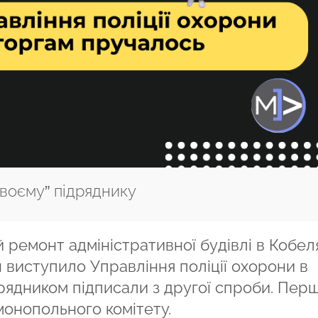
своєму” підряднику
 ремонт адміністративної будівлі в Кобеля
н виступило Управління поліції охорони в
дрядником підписали з другої спроби. Пер
монопольного комітету.