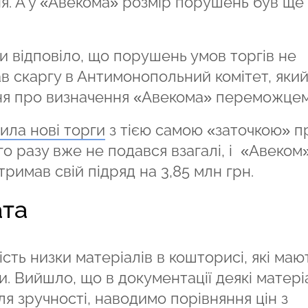
я. А у «Авекома» розмір порушень був ще
и відповіло, що порушень умов торгів не
ав скаргу в Антимонопольний комітет, яки
ня про визначення «Авекома» переможце
ила нові торги
з тією самою «заточкою» п
го разу вже не подався взагалі, і «Авеком»
тримав свій підряд на 3,85 млн грн.
ата
ть низки матеріалів в кошторисі, які маю
и. Вийшло, що в документації деякі матері
для зручності, наводимо порівняння цін з