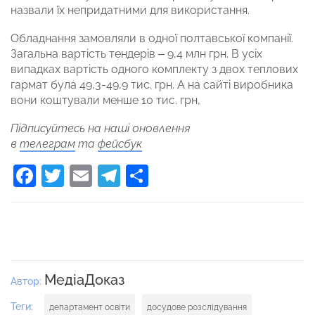
назвали їх непридатними для використання.
Обладнання замовляли в одної полтавської компанії.
Загальна вартість тендерів – 9,4 млн грн. В усіх
випадках вартість одного комплекту з двох теплових
гармат була 49,3-49,9 тис. грн. А на сайті виробника
вони коштували менше 10 тис. грн,
Підписуйтесь на наші оновлення
в
телеграм
та
фейсбук
Facebook
Twitter
Email
Telegram
Поділитися
МедіаДоказ
Автор:
Теги:
департамент освіти
досудове розслідування