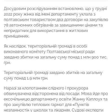
Досудовим розслідуванням встановлено, що у грудні
2022 року жінка від імені департаменту уклала з
полтавським товариством два договори на закупівлю
78 автономних обігрівачів за завищеними цінами та
непридатних для використання в житлових
приміщеннях.
Як наслідок, територіальній громаді в особі
виконавчого комітету Полтавської міської ради
завдано збитки на загальну суму понад 1 млн 900 тис.
грн.
Територіальній громаді завдано збитків на загальну
суму понад 1,9 млн грн.
Наразі за клопотанням слідчого і прокурора
обвинувачена відсторонена від посади. Мова йде про
ексочільницю департаменту освіти Жанну Каплоух та
про закупівлю теплових гармат для «Пунктів
незламності» у школах та лікарнях. Судові експерти