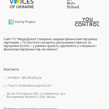
Сайт ГО "МедіаДоказ" створено завдяки фінансовій підтримці
партнерів – ГО «Інститут розвитку регіональної преси» за
підтримки EUACI – у рамках проєкту «Допомога у створенні і
фінансова підтримка під час війни»".
Контакти
Телефон: +380 961485574
Пошта: mediadokaz@gmail.com
Де ми: Полтавська обл., м. Кременчук, вул.
Володимира Великого, б.60, оф.104.