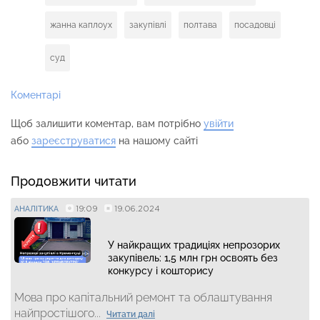
жанна каплоух
закупівлі
полтава
посадовці
суд
Коментарі
Щоб залишити коментар, вам потрібно
увійти
або
зареєструватися
на нашому сайті
Продовжити читати
19:09
19.06.2024
АНАЛІТИКА
У найкращих традиціях непрозорих
закупівель: 1,5 млн грн освоять без
конкурсу і кошторису
Мова про капітальний ремонт та облаштування
найпростішого...
Читати далі