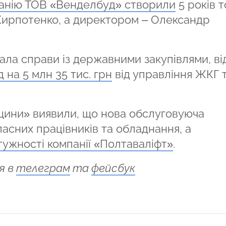
анію ТОВ «Венделбуд» створили
5 років т
 Кирпотенко, а директором – Олександр
мала справи із державними закупівлями, ві
 на 5 млн 35 тис. грн
від управління ЖКГ 
щини» виявили, що нова обслуговуюча
асних працівників та обладнання, а
тужності компанії «Полтаваліфт»
.
я в
телеграм
та
фейсбук
ся