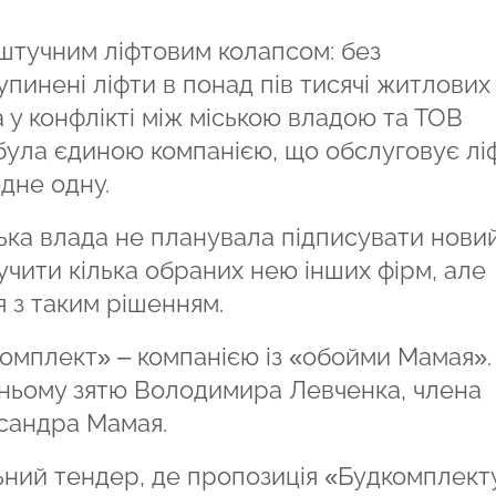
 штучним ліфтовим колапсом: без
пинені ліфти в понад пів тисячі житлових
 у конфлікті між міською владою та ТОВ
 була єдиною компанією, що обслуговує лі
дне одну.
ська влада не планувала підписувати нови
лучити кілька обраних нею інших фірм, але
 з таким рішенням.
омплект» – компанією із «обойми Мамая».
ньому зятю Володимира Левченка, члена
сандра Мамая.
ний тендер, де пропозиція «Будкомплект