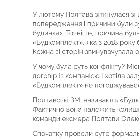
У лютому Полтава зіткнулася зі
попередження і причини були зу
будинках. Точніше, причина була
«Будкомплект», яка з 2018 року
Кожна зі сторін звинувачувала о
У чому була суть конфлікту? Мі
договір із компанією і хотіла за
«Будкомплект» не погоджувався
Полтавські ЗМІ називають «Будк
Фактично вона належить колиш
команди ексмера Полтави Олек
Спочатку провели суто формаль