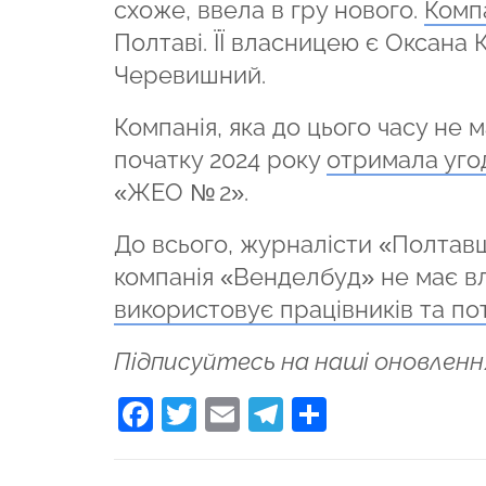
схоже, ввела в гру нового.
Комп
Полтаві. ЇЇ власницею є Оксана
Черевишний.
Компанія, яка до цього часу не 
початку 2024 року
отримала угод
«ЖЕО № 2».
До всього, журналісти «Полтав
компанія «Венделбуд» не має вл
використовує працівників та по
Підписуйтесь на наші оновленн
Facebook
Twitter
Email
Telegram
Поділити