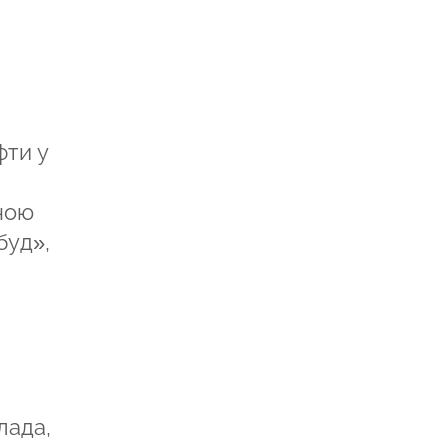
фти у
ною
буд»,
лада,