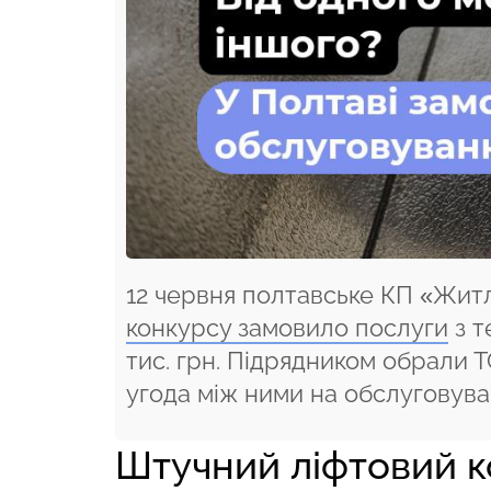
12 червня полтавське КП «Жит
конкурсу замовило послуги
з т
тис. грн. Підрядником обрали 
угода між ними на обслуговуван
Штучний ліфтовий к