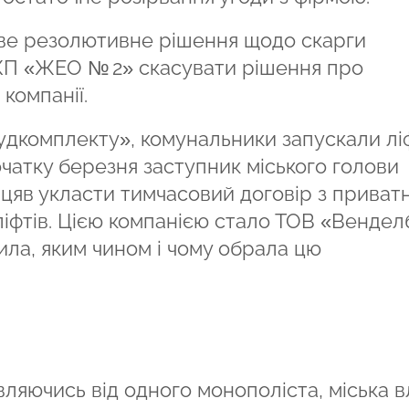
ве резолютивне рішення щодо скарги
КП «ЖЕО № 2» скасувати рішення про
компанії.
удкомплекту», комунальники запускали лі
очатку березня заступник міського голови
яв укласти тимчасовий договір з приват
іфтів. Цією компанією стало ТОВ «Вендел
ила, яким чином і чому обрала цю
ляючись від одного монополіста, міська в