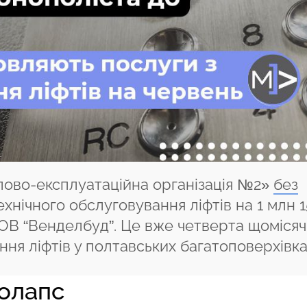
лово-експлуатаційна організація №2»
без
ехнічного обслуговування ліфтів на 1 млн 
ТОВ “Венделбуд”. Це вже четверта щоміся
ня ліфтів у полтавських багатоповерхівка
олапс