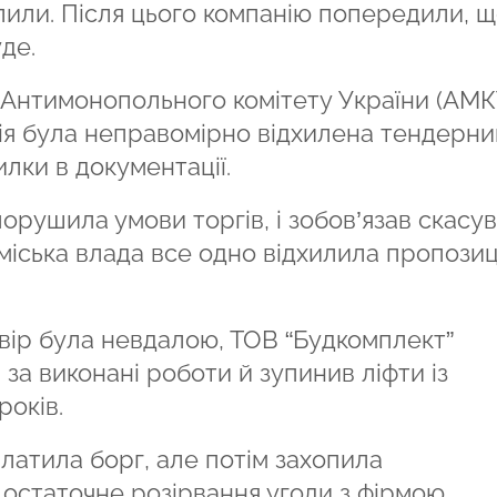
лили. Після цього компанію попередили, 
де.
 Антимонопольного комітету України (АМК
ія була неправомірно відхилена тендерн
лки в документації.
орушила умови торгів, і зобов’язав скасу
міська влада все одно відхилила пропози
вір була невдалою, ТОВ “Будкомплект”
за виконані роботи й зупинив ліфти із
років.
платила борг, але потім захопила
остаточне розірвання угоди з фірмою.