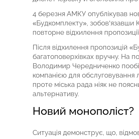
4 березня АМКУ опублікував но
«Будкомплекту», зобов’язавши 
повторне відхилення пропозиції 
Після відхилення пропозицій «Б
багатоповерхівках вручну. На п
Володимир Чередниченко пообіц
компанією для обслуговування л
проте міська рада ніяк не поясн
альтернативу.
Новий монополіст?
Ситуація демонструє, що, відмов