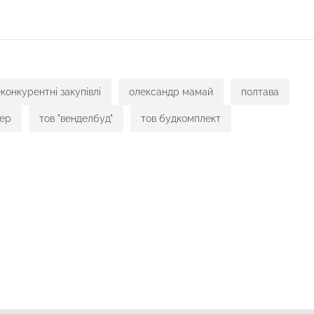
конкурентні закупівлі
олександр мамай
полтава
ер
тов "венделбуд"
тов будкомплект