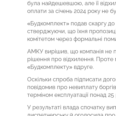
була найдешевшою, але її відхи
оплати за січень 2024 року не бу
«Будкомплект» подав скаргу до
стверджуючи, що їхня пропозиц
комітетом через формальні поми
АМКУ вирішив, що компанія не п
рішення про відхилення. Проте 
«Будкомплекту» вдруге.
Оскільки спроба підписати дого
повідомив про невиплату боргів 
терміном експлуатації понад 25 
У результаті влада спочатку ви
диспетчерську й оголосила про 