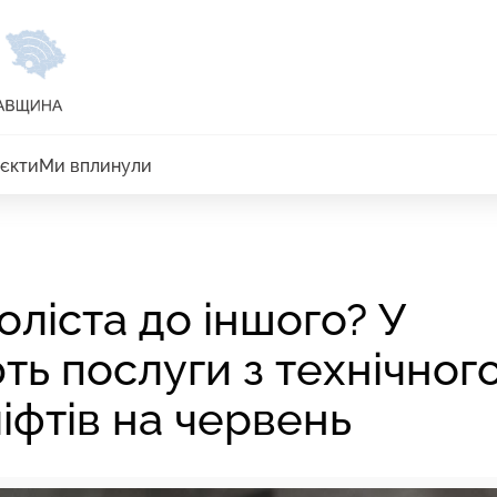
єкти
Ми вплинули
оліста до іншого? У
ть послуги з технічног
іфтів на червень