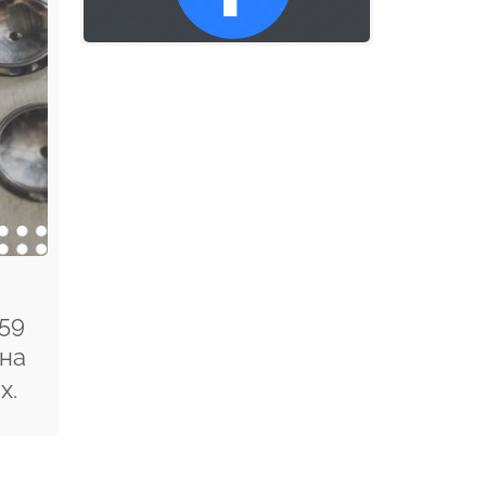
159
чна
х.