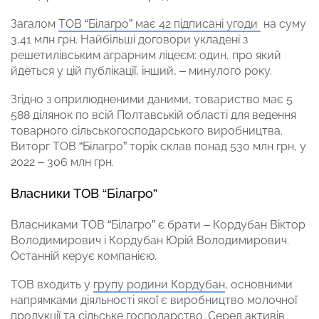
Загалом
ТОВ “Білагро” має 42 підписані угоди
на суму
3,41 млн грн. Найбільші договори укладені з
решетилівським аграрним ліцеєм: один, про який
йдеться у цій публікації, інший, – минулого року.
Згідно з оприлюдненими даними, товариство має 5
588 ділянок по всій Полтавській області для ведення
товарного сільськогосподарського виробництва.
Виторг ТОВ “Білагро” торік склав понад 530 млн грн, у
2022 – 306 млн грн.
Власники ТОВ “Білагро”
Власниками ТОВ “Білагро” є брати – Кордубан Віктор
Володимирович і Кордубан Юрій Володимирович.
Останній керує компанією.
ТОВ входить у
групу родини Кордубан
, основними
напрямками діяльності якої є виробництво молочної
продукції та сільське господарство. Серед активів