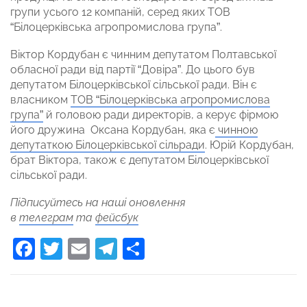
групи усього 12 компаній, серед яких ТОВ
“Білоцерківська агропромислова група”.
Віктор Кордубан є чинним депутатом Полтавської
обласної ради від партії “Довіра”. До цього був
депутатом Білоцерківської сільської ради. Він є
власником
ТОВ “Білоцерківська агропромислова
група”
й головою ради директорів, а керує фірмою
його дружина Оксана Кордубан, яка є
чинною
депутаткою Білоцерківської сільради
. Юрій Кордубан,
брат Віктора, також є депутатом Білоцерківської
сільської ради.
Підписуйтесь на наші оновлення
в
телеграм
та
фейсбук
Facebook
Twitter
Email
Telegram
Поділитися