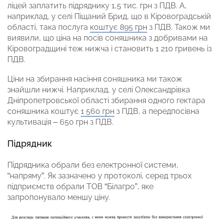
ліцей заплатить підряднику 1,5 тис. грн з ПДВ. А,
наприклад, у селі Піщаний Брид, що в Кіровоградській
області, така послуга
коштує 895 грн
з ПДВ. Також ми
виявили, що ціна на посів соняшника з добривами на
Кіровоградщині теж нижча і становить 1 210 гривень із
ПДВ.
Ціни на збирання насіння соняшника ми також
знайшли нижчі. Наприклад, у селі Олександрівка
Дніпропетровської області збирання одного гектара
соняшника коштує
1 560 грн
з ПДВ, а передпосівна
культивація – 650 грн з ПДВ.
Підрядник
Підрядника обрали без електронної системи,
“напряму”. Як зазначено у протоколі, серед трьох
підприємств обрали ТОВ “Білагро”, яке
запропонувало меншу ціну.