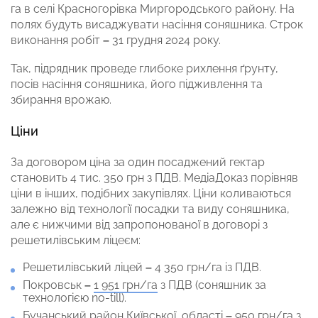
га в селі Красногорівка Миргородського району. На
полях будуть висаджувати насіння соняшника. Строк
виконання робіт
–
31 грудня 2024 року.
Так, підрядник проведе глибоке рихлення ґрунту,
посів насіння соняшника, його підживлення та
збирання врожаю.
Ціни
За договором ціна за один посаджений гектар
становить 4 тис. 350 грн з ПДВ. МедіаДоказ порівняв
ціни в інших, подібних закупівлях. Ціни коливаються
залежно від технології посадки та виду соняшника,
але є нижчими від запропонованої в договорі з
решетилівським ліцеєм:
Решетилівський ліцей
–
4 350 грн/га із ПДВ.
Покровськ
–
1 951 грн/га
з ПДВ (соняшник за
технологією no-till).
Бучанський район Київської області
–
950 грн/га
з