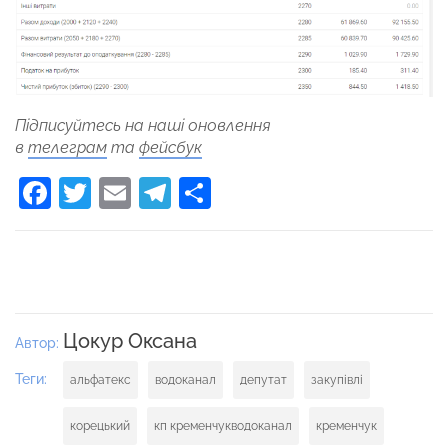
Підписуйтесь на наші оновлення
в
телеграм
та
фейсбук
Facebook
Twitter
Email
Telegram
Поділитися
Цокур Оксана
Автор:
Теги:
альфатекс
водоканал
депутат
закупівлі
корецький
кп кременчукводоканал
кременчук