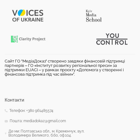
Сайт ГО "МедіаДоказ" створено завдяки фінансовій підтримці
партнерів – ГО «Інститут розвитку регіональної преси» за
підтримки EUACI – у рамках проєкту «Допомога у створенні і
фінансова підтримка під час війни»".
Контакти
Телефон: +380 961485574
Пошта: mediadokaz@gmail.com
Де ми: Полтавська обл., м. Кременчук, вул.
Володимира Великого, б.60, оф.104.