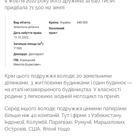
в жовтні 2022 року його дружина за 640 тисяч
придбала 71 500 м2 землі
Крім цього подружжя володіє 20 земельними
ділянками, 3 житловими будинками і один будинок —
на етапі незавершеного будівництва. У власності
родини 3 легковики, водний мотоцикл та причіп.
Серед іншого володіє подружжя цінними паперами
більше ніж 40 компаній. Тут і фірми з Узбекистану,
Індонезії, Колумбії, Парагваю, Румунії, Маршалових
Островів, США, Японії тощо.