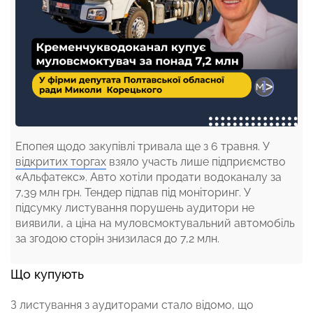
Епопея щодо закупівлі тривала ще з 6 травня. У
відкритих торгах
взяло участь лише підприємство
«Альфатекс». Авто хотіли продати водоканалу за
7,39 млн грн. Тендер підпав під моніторинг. У
підсумку листування порушень аудитори не
виявили, а ціна на муловсмоктувальний автомобіль
за згодою сторін знизилася до 7,2 млн.
Що купують
З листування з аудиторами стало відомо, що