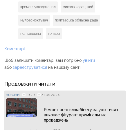
кременчукводоканал
микола корецький
муловсмоктувач
полтавська обласна рада
полтавщина
тендер
Коментарі
Щоб залишити коментар, вам потрібно
увійти
або
зареєструватися
на нашому сайті
Продовжити читати
19:29
31.05.2024
НОВИНИ
Ремонт рентгенкабінету за 700 тисяч
виконає фігурант кримінальних
проваджень