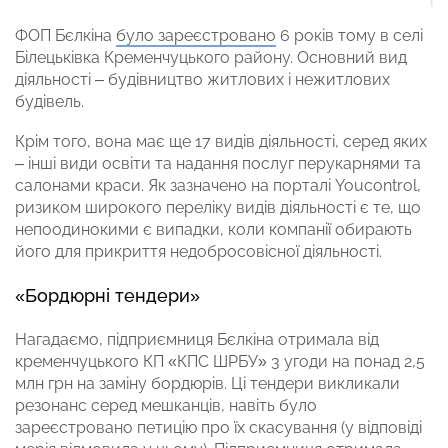
ФОП Бєлкіна
було зареєстровано
6 років тому в селі
Білецьківка Кременчуцького району. Основний вид
діяльності – будівництво житлових і нежитлових
будівель.
Крім того, вона має ще 17 видів діяльності, серед яких
– інші види освіти та надання послуг перукарнями та
салонами краси. Як зазначено на порталі Youcontrol,
ризиком широкого переліку видів діяльності є те, що
непоодинокими є випадки, коли компанії обирають
його для прикриття недобросовісної діяльності.
«Бордюрні тендери»
Нагадаємо, підприємниця Бєлкіна отримала від
кременчуцького КП «КПС ШРБУ» 3 угоди на понад 2,5
млн грн на заміну бордюрів. Ці тендери викликали
резонанс серед мешканців, навіть було
зареєстровано петицію про їх скасування (у відповіді