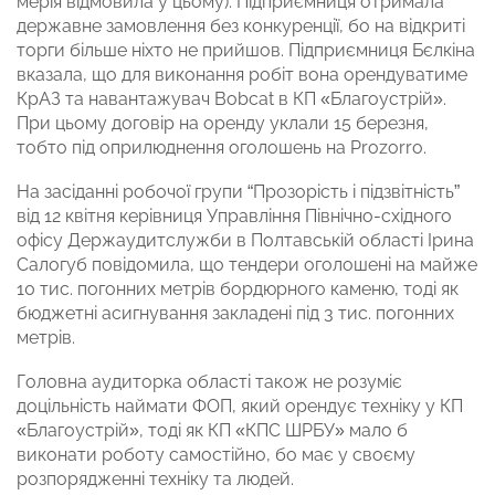
мерія відмовила у цьому). Підприємниця отримала
державне замовлення без конкуренції, бо на відкриті
торги більше ніхто не прийшов. Підприємниця Бєлкіна
вказала, що для виконання робіт вона орендуватиме
КрАЗ та навантажувач Bobcat в КП «Благоустрій».
При цьому договір на оренду уклали 15 березня,
тобто під оприлюднення оголошень на Prozorro.
На засіданні робочої групи “Прозорість і підзвітність”
від 12 квітня керівниця Управління Північно-східного
офісу Держаудитслужби в Полтавській області Ірина
Салогуб повідомила, що тендери оголошені на майже
10 тис. погонних метрів бордюрного каменю, тоді як
бюджетні асигнування закладені під 3 тис. погонних
метрів.
Головна аудиторка області також не розуміє
доцільність наймати ФОП, який орендує техніку у КП
«Благоустрій», тоді як КП «КПС ШРБУ» мало б
виконати роботу самостійно, бо має у своєму
розпорядженні техніку та людей.