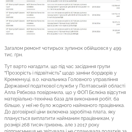
Загалом ремонт чотирьох зупинок обійшовся у 499
тис. грн.
Тут варто нагадати, що під час засідання групи
“Прозорість і підзвітність” щодо заміни бордюрів у
Кременчуці, в.о. начальника Головного управління
Державної податкової служби у Полтавській області
Алла Рябкова повідомила, що у ФОП Бєлкіна відсутня
матеріально-технічна база для виконання робіт, ба
більше, у неї не було жодного найманого працівника.
До договірної ціни включена заробітна плата, яку
планується виплатити найманим працівникам, у
розмірі 268 тисяч гривень, але з 2017 року
підприємниця не звітувала і не сплачувала податків за