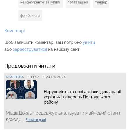
неконкурентні закупівлі
полтавщина
тендер
фоп бєлкіна
Коментарі
Щоб залишити коментар, вам потрібно
увійти
або
зареєструватися
на нашому сайті
Продовжити читати
18:42
24.04.2024
АНАЛІТИКА
Нерухомість та нові автівки: декларації
керівників лікарень Полтавського
району
МедіаДоказ продовжує аналізувати майновий стан і
доходи...
Читати далі