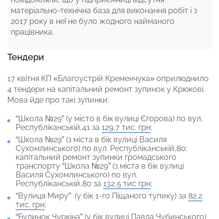
матеріально-технічна база для виконання робіт і з
2017 року в неї не було жодного найманого
працівника.
Тендери
17 квітня КП «Благоустрій Кременчука» оприлюднило
4 тендери на капітальний ремонт зупинок у Крюкові.
Мова йде про такі зупинки:
“Школа №29” (у місто в бік вулиці Єгорова) по вул.
Республіканській,41 за
129,7 тис. грн
;
“Школа №29” (з міста в бік вулиці Василя
Сухомлинського) по вул. Республіканській,80;
капітальний ремонт зупинки громадського
транспорту “Школа №29” (з міста в бік вулиці
Василя Сухомлинського) по вул.
Республіканській,80 за
132,5 тис грн
;
“Вулиця Миру” (у бік 1-го Піщаного тупику) за
82,2
тис. грн
;
“Будинок Чуркіна” (у бік вулиці Павла Чубинського)