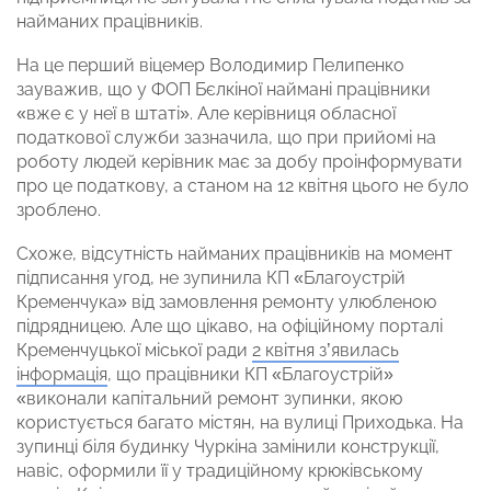
найманих працівників.
На це перший віцемер Володимир Пелипенко
зауважив, що у ФОП Бєлкіної наймані працівники
«вже є у неї в штаті». Але керівниця обласної
податкової служби зазначила, що при прийомі на
роботу людей керівник має за добу проінформувати
про це податкову, а станом на 12 квітня цього не було
зроблено.
Схоже, відсутність найманих працівників на момент
підписання угод, не зупинила КП «Благоустрій
Кременчука» від замовлення ремонту улюбленою
підрядницею. Але що цікаво, на офіційному порталі
Кременчуцької міської ради
2 квітня з’явилась
інформація
, що працівники КП «Благоустрій»
«виконали капітальний ремонт зупинки, якою
користується багато містян, на вулиці Приходька. На
зупинці біля будинку Чуркіна замінили конструкції,
навіс, оформили її у традиційному крюківському