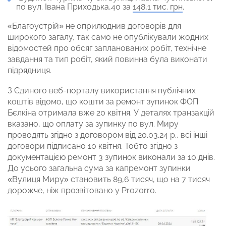
по вул. Івана Приходька,40 за
148,1 тис. грн
.
«Благоустрій» не оприлюднив договорів для
широкого загалу, так само не опублікували жодних
відомостей про обсяг запланованих робіт, технічне
завдання та тип робіт, який повинна була виконати
підрядниця.
З Єдиного веб-порталу використання публічних
коштів відомо, що кошти за ремонт зупинок ФОП
Бєлкіна отримала вже 20 квітня. У деталях транзакцій
вказано, що оплату за зупинку по вул. Миру
проводять згідно з договором від 20.03.24 р., всі інші
договори підписано 10 квітня. Тобто згідно з
документацією ремонт 3 зупинок виконали за 10 днів.
До усього загальна сума за капремонт зупинки
«Вулиця Миру» становить 89,6 тисяч, що на 7 тисяч
дорожче, ніж прозвітовано у Prozorro.