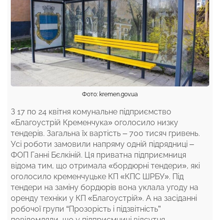
Фото: kremen.gov.ua
З 17 по 24 квітня комунальне підприємство
«Благоустрій Кременчука» оголосило низку
тендерів. Загальна їх вартість – 700 тисяч гривень.
Усі роботи замовили напряму одній підрядниці –
ФОП Ганні Бєлкіній. Ця приватна підприємниця
відома тим, що отримала «бордюрні тендери», які
оголосило кременчуцьке КП «КПС ШРБУ». Під
тендери на заміну бордюрів вона уклала угоду на
оренду техніки у КП «Благоустрій». А на засіданні
робочої групи “Прозорість і підзвітність”
повідомляли, що у підприємниці відсутня