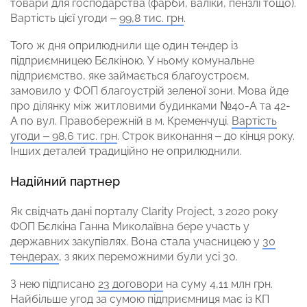
товари для господарства (фарби, валіки, пензлі тощо).
Вартість цієї угоди –
99,8 тис. грн
.
Того ж дня оприлюднили ще один тендер із
підприємницею Бєлкіною. У ньому комунальне
підприємство, яке займається благоустроєм,
замовило у ФОП благоустрій зеленої зони. Мова йде
про ділянку між житловими будинками №40-А та 42-
А по вул. Правобережній в м. Кременчуці.
Вартість
угоди – 98,6 тис. грн
. Строк виконання – до кінця року.
Інших деталей традиційно не оприлюднили.
Надійний партнер
Як свідчать дані порталу Clarity Project, з 2020 року
ФОП Бєлкіна Ганна Миколаївна бере участь у
державних закупівлях. Вона стала учасницею у
30
тендерах
, з яких переможними були усі 30.
З нею підписано
23 договори
на суму 4,11 млн грн.
Найбільше угод за сумою підприємниця має із КП