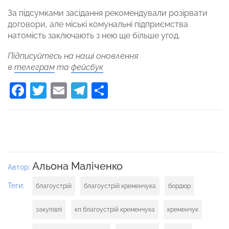
За підсумками засідання рекомендували розірвати
договори, але міські комунальні підприємства
натомість заключають з нею ще більше угод.
Підписуйтесь на наші оновлення
в
телеграм
та
фейсбук
Facebook
Twitter
Email
Telegram
Поділитися
Альона Маліченко
Автор:
Теги:
благоустрій
благоустрій кременчука
бордюр
закупівлі
кп благоустрій кременчука
кременчук