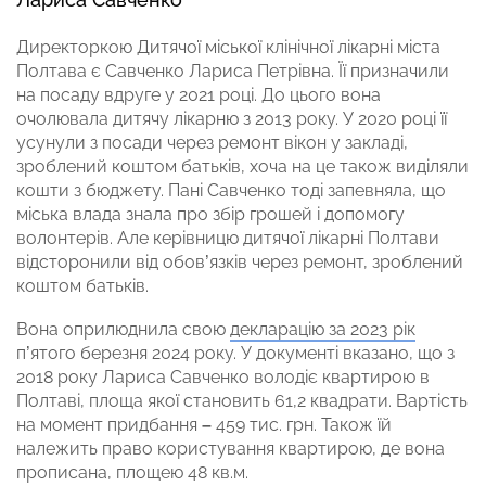
Директоркою Дитячої міської клінічної лікарні міста
Полтава є Савченко Лариса Петрівна. Її призначили
на посаду вдруге у 2021 році. До цього вона
очолювала дитячу лікарню з 2013 року. У 2020 році її
усунули з посади через ремонт вікон у закладі,
зроблений коштом батьків, хоча на це також виділяли
кошти з бюджету.
Пані Савченко тоді запевняла, що
міська влада знала про збір грошей і допомогу
волонтерів. Але керівницю дитячої лікарні Полтави
відсторонили від обов’язків через ремонт, зроблений
коштом батьків.
Вона оприлюднила свою
декларацію за 2023 рік
п’ятого березня 2024 року. У документі вказано, що з
2018 року Лариса Савченко володіє квартирою в
Полтаві, площа якої становить 61,2 квадрати. Вартість
на момент придбання
–
459 тис. грн. Також їй
належить право користування квартирою, де вона
прописана, площею 48 кв.м.