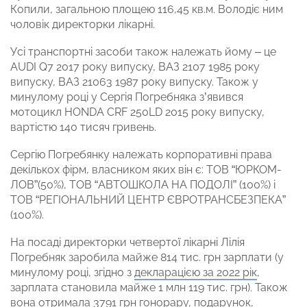
Копили, загальною площею 116,45 кв.м. Володіє ним
чоловік директорки лікарні.
Усі транспортні засоби також належать йому – це
АUDI Q7 2017 року випуску, ВАЗ 2107 1985 року
випуску, ВАЗ 21063 1987 року випуску. Також у
минулому році у Сергія Погребняка з’явився
мотоцикл HONDA CRF 250LD 2015 року випуску,
вартістю 140 тисяч гривень.
Сергію Погребянку належать корпоративні права
декількох фірм, власником яких він є: ТОВ “ЮРКОМ-
ЛОВ”(50%), ТОВ “АВТОШКОЛА НА ПОДОЛІ” (100%) і
ТОВ “РЕГІОНАЛЬНИЙ ЦЕНТР ЄВРОТРАНСБЕЗПЕКА”
(100%).
На посаді директорки четвертої лікарні Лілія
Погребняк заробила майже 814 тис. грн зарплати (у
минулому році, згідно з
декларацією за 2022 рік
,
зарплата становила майже 1 млн 119 тис. грн). Також
вона отримала 3791 грн гонорару, подарунок,