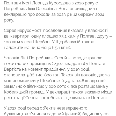
Полтави імені Леоніда Куроєдова з 2020 року є
Погребняк Лілія Олексіївна. Вона оприлюднила
декларацію про доходи за 2023 рік
12 березня 2024
року.
Серед нерухомості посадовиця вказала у власності
дві квартири: одну площею 73,1 кв.м у Полтаві, другу –
100 кв.м у селі Щербані. У Щербанях їй також
належить машиномісце (15,1 кв.м).
Чоловік Лілії Погребняк – Сергій – володіє групою
нежитлових приміщень ( 230,1 квадратів) у Полтаві.
Вартість на момент придбання, у 2019 році,
становила 586 тис. 800 грн. Також він володіє двома
машиномісцями у Щербанях (15,9 та 14,8 квадратів) і
земельною ділянкою у 200 соток, яка розташована у
Кобеляцькій громаді. У декларації також вказано місце
реєстрації Сергія Погребняка –
це кімната в Полтаві.
У 2023 році серед об’єктів незавершеного
будівництва з’явився садовий (дачний) будинок у селі