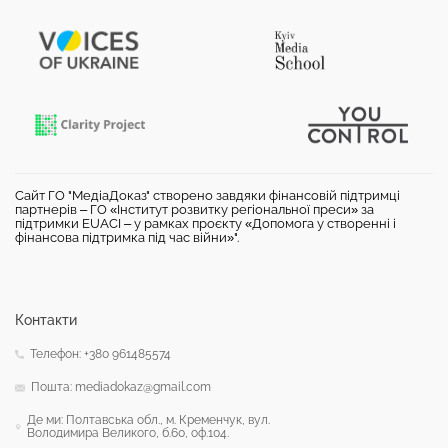
Сайт ГО "МедіаДоказ" створено завдяки фінансовій підтримці
партнерів – ГО «Інститут розвитку регіональної преси» за
підтримки EUACI – у рамках проєкту «Допомога у створенні і
фінансова підтримка під час війни»".
Контакти
Телефон: +380 961485574
Пошта: mediadokaz@gmail.com
Де ми: Полтавська обл., м. Кременчук, вул.
Володимира Великого, б.60, оф.104.