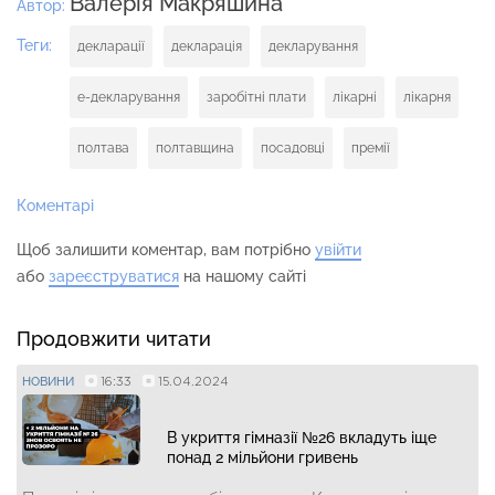
Валерія Макряшина
Автор:
Теги:
декларації
декларація
декларування
е-декларування
заробітні плати
лікарні
лікарня
полтава
полтавщина
посадовці
премії
Коментарі
Щоб залишити коментар, вам потрібно
увійти
або
зареєструватися
на нашому сайті
Продовжити читати
16:33
15.04.2024
НОВИНИ
В укриття гімназії №26 вкладуть іще
понад 2 мільйони гривень