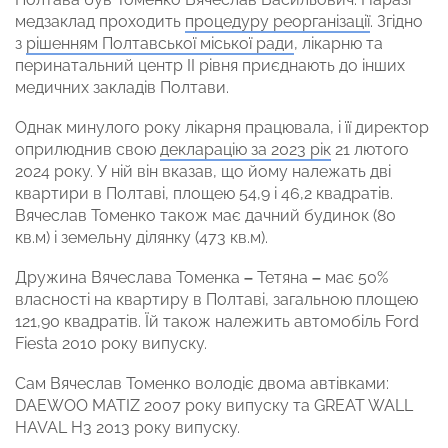
медзаклад проходить
процедуру реорганізації
. Згідно
з
рішенням Полтавської міської ради
, лікарню та
перинатальний центр II рівня приєднають до інших
медичних закладів Полтави.
Однак минулого року лікарня працювала, і її директор
оприлюднив свою
декларацію за 2023 рік
21 лютого
2024 року. У ній він вказав, що йому належать дві
квартири в Полтаві, площею 54,9 і 46,2 квадратів.
Вячеслав Томенко також має дачний будинок (80
кв.м) і земельну ділянку (473 кв.м).
Дружина Вячеслава Томенка
–
Тетяна
–
має 50%
власності на квартиру в Полтаві, загальною площею
121,90 квадратів. Їй також належить автомобіль Ford
Fiesta 2010 року випуску.
Сам Вячеслав Томенко володіє двома автівками:
DAEWOO MATIZ 2007 року випуску та GREAT WALL
HAVAL H3 2013 року випуску.