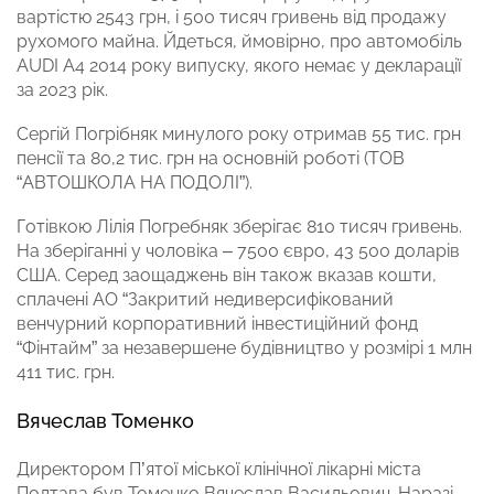
вартістю 2543 грн, і 500 тисяч гривень від продажу
рухомого майна. Йдеться, ймовірно, про автомобіль
AUDI A4 2014 року випуску, якого немає у декларації
за 2023 рік.
Сергій Погрібняк минулого року отримав 55 тис. грн
пенсії та 80,2 тис. грн на основній роботі (ТОВ
“АВТОШКОЛА НА ПОДОЛІ”).
Готівкою Лілія Погребняк зберігає 810 тисяч гривень.
На зберіганні у чоловіка – 7500 євро, 43 500 доларів
США. Серед заощаджень він також вказав кошти,
сплачені АО “Закритий недиверсифікований
венчурний корпоративний інвестиційний фонд
“Фінтайм” за незавершене будівництво у розмірі 1 млн
411 тис. грн.
Вячеслав Томенко
Директором П’ятої міської клінічної лікарні міста
Полтава був Томенко Вячеслав Васильович. Наразі