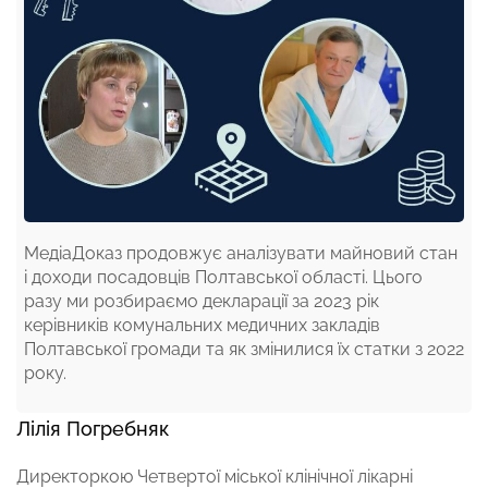
МедіаДоказ продовжує аналізувати майновий стан
і доходи посадовців Полтавської області. Цього
разу ми розбираємо декларації за 2023 рік
керівників комунальних медичних закладів
Полтавської громади та як змінилися їх статки з 2022
року.
Лілія Погребняк
Директоркою Четвертої міської клінічної лікарні