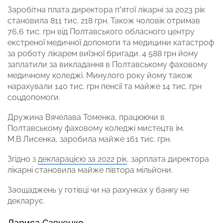
Заробітна плата директора п’ятої лікарні за 2023 рік
становила 811 тис. 218 грн. Також чоловік отримав
76,6 тис. грн від Полтавського обласного центру
екстреної медичної допомоги та медицини катастроф
за роботу лікарем виїзної бригади. 4 588 грн йому
заплатили за викладання в Полтавському фаховому
медичному коледжі. Минулого року йому також
нарахували 140 тис. грн пенсії та майже 14 тис. грн
соцдопомоги.
Дружина Вячелава Томенка, працюючи в
Полтавському фаховому коледжі мистецтв ім.
М.В.Лисенка, заробила майже 161 тис. грн.
Згідно з
декларацією за 2022 рік
, зарплата директора
лікарні становила майже півтора мільйони.
Заощаджень у готівці чи на рахунках у банку не
декларує.
Лариса Савченко