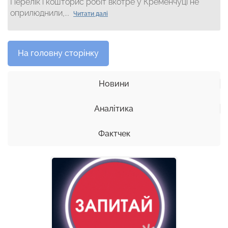
Перелік і кошторис робіт вкотре у Кременчуці не
оприлюднили,...
Читати далі
На головну сторінку
Новини
Аналітика
Фактчек