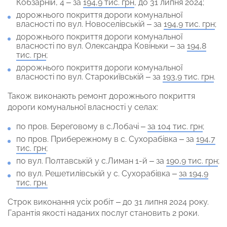
Кобзарній, 4 – за
194,9 тис. грн
, до 31 липня 2024;
дорожнього покриття дороги комунальної
власності по вул. Новоселівській – за
194,9 тис. грн
;
дорожнього покриття дороги комунальної
власності по вул. Олександра Ковіньки – за
194,8
тис. грн
;
дорожнього покриття дороги комунальної
власності по вул. Старокиївській – за
193,9 тис. грн
.
Також виконають ремонт дорожнього покриття
дороги комунальної власності у селах:
по пров. Береговому в с.Лобачі –
за 104 тис. грн
;
по пров. Прибережному в с. Сухорабівка – за
194,7
тис. грн
;
по вул. Полтавській у с.Лиман 1-й – за
190,9 тис. грн
;
по вул. Решетилівській у с. Сухорабівка –
за 194,9
тис. грн.
Строк виконання усіх робіт – до 31 липня 2024 року.
Гарантія якості наданих послуг становить 2 роки.