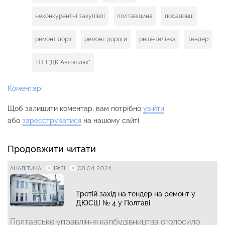
неконкурентні закупівлі
полтавщина
посадовці
ремонт доріг
ремонт дороги
решетилівка
тендер
ТОВ "ДК Автошлях"
Коментарі
Щоб залишити коментар, вам потрібно
увійти
або
зареєструватися
на нашому сайті
Продовжити читати
19:51
08.04.2024
АНАЛІТИКА
Третій захід на тендер на ремонт у
ДЮСШ № 4 у Полтаві
Полтавське управління капбудівництва оголосило