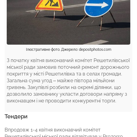
Ілюстративне фото. Джерело: depositphotos.com
З початку квітня виконавчий комітет Решетилівської
міської ради замовив поточний ремонт дорожнього
покриття у місті Решетилівка та в селах громади.
Загальна сума угод – майже півтора мільйони
гривень. Закупівлі розбили на окремі ділянки, що
дозволило замовнику укласти договори напряму з
виконавцем і не проводити конкурентні торги.
Тендери
Впродовж 1-4 квітня виконавчий комітет
Решетилівської міської ради відзвітував у Prozorro