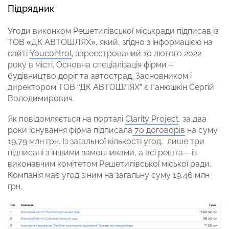
Підрядник
Угоди виконком Решетилівської міськради підписав із
ТОВ «ДК АВТОШЛЯХ», який, згідно з інформацією на
сайті
Youcontrol
, зареєстрований 10 лютого 2022
року в місті. Основна спеціалізація фірми –
будівництво доріг та автострад. Засновником і
директором ТОВ “ДК АВТОШЛЯХ” є Ганюшкін Сергій
Володимирович.
Як повідомляється на порталі
Clarity Project
, за два
роки існування фірма підписала
70 договорів
на суму
19,79 млн грн. Із загальної кількості угод, лише три
підписані з іншими замовниками, а всі решта – із
виконавчим комітетом Решетилівської міської ради.
Компанія має угод з ним на загальну суму 19,46 млн
грн.