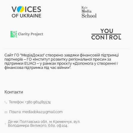
Сайт ГО "МедіаДоказ" створено завдяки фінансовій підтримці
партнерів – ГО «Інститут розвитку регіональної преси» за
підтримки EUACI – у рамках проєкту «Допомога у створенні і
фінансова підтримка під час війни»".
Контакти
Телефон: +380 961485574
Пошта: mediadokaz@gmail.com
Де ми: Полтавська обл., м. Кременчук, вул.
Володимира Великого, б.60, оф.104.