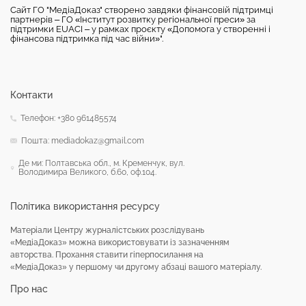
Сайт ГО "МедіаДоказ" створено завдяки фінансовій підтримці
партнерів – ГО «Інститут розвитку регіональної преси» за
підтримки EUACI – у рамках проєкту «Допомога у створенні і
фінансова підтримка під час війни»".
Контакти
Телефон: +380 961485574
Пошта: mediadokaz@gmail.com
Де ми: Полтавська обл., м. Кременчук, вул.
Володимира Великого, б.60, оф.104.
Політика використання ресурсу
Матеріали Центру журналістських розслідувань
«МедіаДоказ» можна використовувати із зазначенням
авторства. Прохання ставити гіперпосилання на
«МедіаДоказ» у першому чи другому абзаці вашого матеріалу.
Про нас