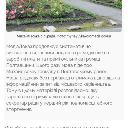
Михайлівська сільрада. Фото: myhaylivka-gromada.gov.ua
МедіаДоказ продовжує систематично
висвітлювати, скільки податків громадян іде на
заробітні плати та премії очільників громад
Полтавщини. Цього разу мова піде про
Михайлівську громаду в Полтавському районі.
Наша редакція без перешкод отримала відповідь на
інформаційний запит від місцевого керівництва.
Тому в цьому матеріалі розповідаємо, яку
зарплатню отримували голова сільради та
секретар ради у перший рік повномасштабного
вторгнення.
Михайлівська об’єднана територіальна громада