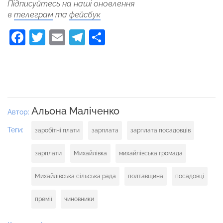
Підписуйтесь на наші оновлення
в
телеграм
та
фейсбук
Facebook
Twitter
Email
Telegram
Поділитися
Альона Маліченко
Автор:
Теги:
заробітні плати
зарплата
зарплата посадовців
зарплати
Михайлівка
михайлівська громада
Михайлівська сільська рада
полтавщина
посадовці
премії
чиновники