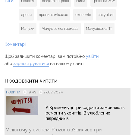
Теги:
бюджет
бюджетні гроші
війна
гроші на ЗСУ
дрони
дрони-камікадзе
економія
закупівлі
Мачухи
Мачухівська громада
Мачухівська ТГ
Коментарі
Щоб залишити коментар, вам потрібно
увійти
або
зареєструватися
на нашому сайті
Продовжити читати
19:49
27.02.2024
НОВИНИ
У Кременчуці три садочки замовляють
ремонти укриттів. В улюблених
підрядників
У лютому у системі Prozorro з’явились три