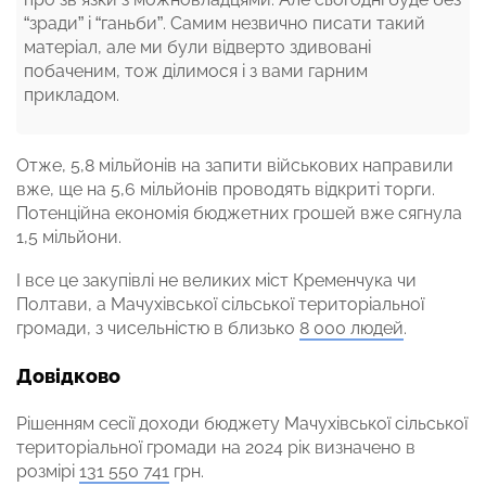
“зради” і “ганьби”. Самим незвично писати такий
матеріал, але ми були відверто здивовані
побаченим, тож ділимося і з вами гарним
прикладом.
Отже, 5,8 мільйонів на запити військових направили
вже, ще на 5,6 мільйонів проводять відкриті торги.
Потенційна економія бюджетних грошей вже сягнула
1,5 мільйони.
І все це закупівлі не великих міст Кременчука чи
Полтави, а Мачухівської сільської територіальної
громади, з чисельністю в близько
8 000 людей
.
Довідково
Рішенням сесії доходи бюджету Мачухівської сільської
територіальної громади на 2024 рік визначено в
розмірі
131 550 741
грн.