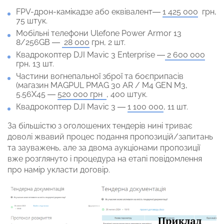
FPV-дрон-камікадзе або еквівалент—
1 425 000
грн,
75 штук.
Мобільні телефони Ulefone Power Armor 13
8/256GB —
28 000
грн, 2 шт.
Квадрокоптер DJI Mavic 3 Enterprise —
2 600 000
грн, 13 шт.
Частини вогнепальної зброї та боєприпасів
(магазин MAGPUL PMAG 30 AR / M4 GEN M3,
5.56X45 —
520 000 грн
, 400 штук.
Квадрокоптер DJI Mavic 3 —
1 100 000
, 11 шт.
За більшістю з оголошених тендерів нині триває
доволі жвавий процес подання пропозицій/запитань
та зауважень, але за двома аукціонами пропозиції
вже розглянуто і процедура на етапі повідомлення
про намір укласти договір.