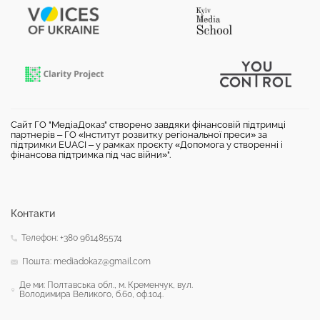
Сайт ГО "МедіаДоказ" створено завдяки фінансовій підтримці
партнерів – ГО «Інститут розвитку регіональної преси» за
підтримки EUACI – у рамках проєкту «Допомога у створенні і
фінансова підтримка під час війни»".
Контакти
Телефон: +380 961485574
Пошта: mediadokaz@gmail.com
Де ми: Полтавська обл., м. Кременчук, вул.
Володимира Великого, б.60, оф.104.