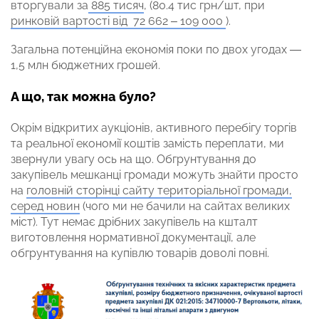
вторгували за
885 тисяч
, (80.4 тис грн/шт, при
ринковій вартості від 72 662 – 109 000
).
Загальна потенційна економія поки по двох угодах —
1,5 млн бюджетних грошей.
А що, так можна було?
Окрім відкритих аукціонів, активного перебігу торгів
та реальної економії коштів замість переплати, ми
звернули увагу ось на що. Обгрунтування до
закупівель мешканці громади можуть знайти просто
на
головній сторінці сайту територіальної громади,
серед новин
(чого ми не бачили на сайтах великих
міст). Тут немає дрібних закупівель на кшталт
виготовлення нормативної документації, але
обгрунтування на купівлю товарів доволі повні.