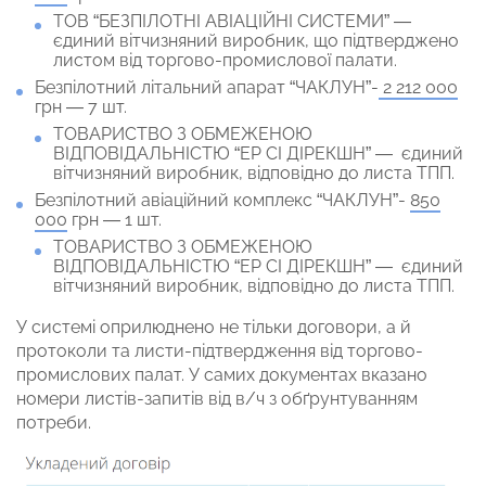
ТОВ “БЕЗПІЛОТНІ АВІАЦІЙНІ СИСТЕМИ” —
єдиний вітчизняний виробник, що підтверджено
листом від торгово-промислової палати.
Безпілотний літальний апарат “ЧАКЛУН”-
2 212 000
грн — 7 шт.
ТОВАРИСТВО З ОБМЕЖЕНОЮ
ВІДПОВІДАЛЬНІСТЮ “ЕР СІ ДІРЕКШН” — єдиний
вітчизняний виробник, відповідно до листа ТПП.
Безпілотний авіаційний комплекс “ЧАКЛУН”-
850
000
грн — 1 шт.
ТОВАРИСТВО З ОБМЕЖЕНОЮ
ВІДПОВІДАЛЬНІСТЮ “ЕР СІ ДІРЕКШН” — єдиний
вітчизняний виробник, відповідно до листа ТПП.
У системі оприлюднено не тільки договори, а й
протоколи та листи-підтвердження від торгово-
промислових палат. У самих документах вказано
номери листів-запитів від в/ч з обґрунтуванням
потреби.