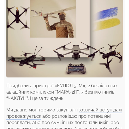
Придбали 2 пристрої «КУПОЛ 3-М», 2 безпілотних
авіаційних комплекси “МАРА-2П”, 7 безпілотників
“ЧАКЛУН”. І це за тиждень.
Ми давно моніторимо закупівлі і
зазвичай вступ далі
продовжується
або розповіддю про потенційні
переплати, або про сумнівних постачальників, або
про зв’язки з можновладцями. Але сьогодні буде без