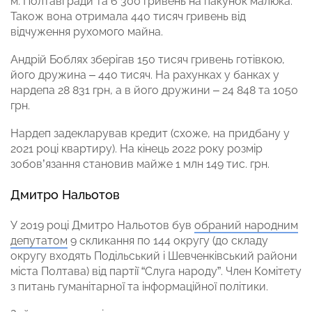
м. Полтаві ради та 6 300 гривень на пакунок малюка.
Також вона отримала 440 тисяч гривень від
відчуження рухомого майна.
Андрій Боблях зберігав 150 тисяч гривень готівкою,
його дружина – 440 тисяч. На рахунках у банках у
нардепа 28 831 грн, а в його дружини – 24 848 та 1050
грн.
Нардеп задекларував кредит (схоже, на придбану у
2021 році квартиру). На кінець 2022 року розмір
зобов’язання становив майже 1 млн 149 тис. грн.
Дмитро Нальотов
У 2019 році Дмитро Нальотов був
обраний народним
депутатом
9 скликання по 144 округу (до складу
округу входять Подільський і Шевченківський райони
міста Полтава) від партії “Слуга народу”. Член Комітету
з питань гуманітарної та інформаційної політики.