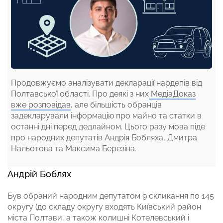
Продовжуємо аналізувати декларації нардепів від
Полтавської області. Про деякі з них
МедіаДоказ
вже розповідав
, але більшість обранців
задекларували інформацію про майно та статки в
останні дні перед дедлайном. Цього разу мова піде
про народних депутатів Андрія Бобляха, Дмитра
Нальотова та Максима Березіна.
Андрій Боблях
Був обраний народним депутатом 9 скликання по 145
округу (до складу округу входять Київський район
міста Полтави, а також колишні Котелевський і