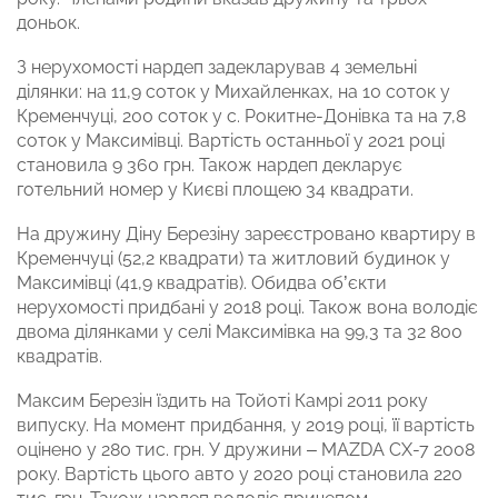
доньок.
З нерухомості нардеп задекларував 4 земельні
ділянки: на 11,9 соток у Михайленках, на 10 соток у
Кременчуці, 200 соток у с. Рокитне-Донівка та на 7,8
соток у Максимівці. Вартість останньої у 2021 році
становила 9 360 грн. Також нардеп декларує
готельний номер у Києві площею 34 квадрати.
На дружину Діну Березіну зареєстровано квартиру в
Кременчуці (52,2 квадрати) та житловий будинок у
Максимівці (41,9 квадратів). Обидва об’єкти
нерухомості придбані у 2018 році. Також вона володіє
двома ділянками у селі Максимівка на 99,3 та 32 800
квадратів.
Максим Березін їздить на Тойоті Камрі 2011 року
випуску. На момент придбання, у 2019 році, її вартість
оцінено у 280 тис. грн. У дружини – MAZDA CX-7 2008
року. Вартість цього авто у 2020 році становила 220