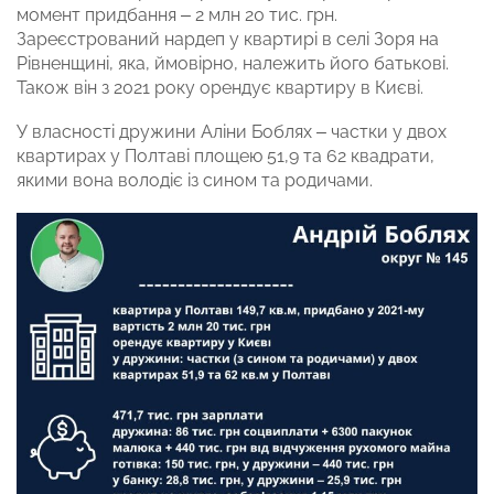
момент придбання – 2 млн 20 тис. грн.
Зареєстрований нардеп у квартирі в селі Зоря на
Рівненщині, яка, ймовірно, належить його батькові.
Також він з 2021 року орендує квартиру в Києві.
У власності дружини Аліни Боблях – частки у двох
квартирах у Полтаві площею 51,9 та 62 квадрати,
якими вона володіє із сином та родичами.