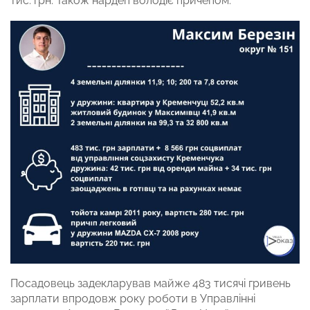
тис. грн. Також нардеп володіє причепом.
Посадовець задекларував майже 483 тисячі гривень
зарплати впродовж року роботи в Управлінні