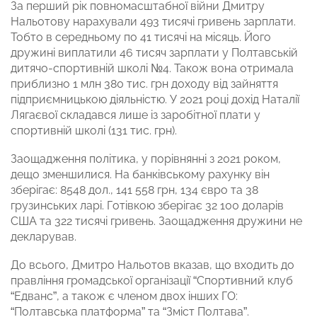
За перший рік повномасштабної війни Дмитру
Нальотову нарахували 493 тисячі гривень зарплати.
Тобто в середньому по 41 тисячі на місяць. Його
дружині виплатили 46 тисяч зарплати у Полтавській
дитячо-спортивній школі №4. Також вона отримала
приблизно 1 млн 380 тис. грн доходу від зайняття
підприємницькою діяльністю. У 2021 році дохід Наталії
Лягаєвої складався лише із заробітної плати у
спортивній школі (131 тис. грн).
Заощадження політика, у порівнянні з 2021 роком,
дещо зменшилися. На банківському рахунку він
зберігає: 8548 дол., 141 558 грн, 134 євро та 38
грузинських ларі. Готівкою зберігає 32 100 доларів
США та 322 тисячі гривень. Заощадження дружини не
декларував.
До всього, Дмитро Нальотов вказав, що входить до
правління громадської організації “Спортивний клуб
“Едванс”, а також є членом двох інших ГО:
“Полтавська платформа” та “Зміст Полтава”.