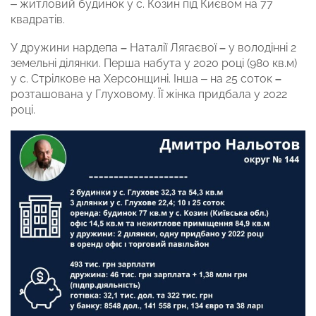
– житловий будинок у с. Козин під Києвом на 77
квадратів.
У дружини нардепа
–
Наталії Лягаєвої
–
у володінні 2
земельні ділянки. Перша набута у 2020 році (980 кв.м)
у с. Стрілкове на Херсонщині. Інша – на 25 соток
–
розташована у Глуховому. Її жінка придбала у 2022
році.