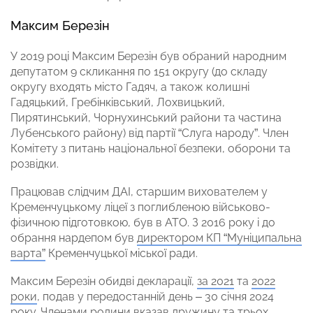
Максим Березін
У 2019 році Максим Березін був обраний народним
депутатом 9 скликання по 151 округу (до складу
округу входять місто Гадяч, а також колишні
Гадяцький, Гребінківський, Лохвицький,
Пирятинський, Чорнухинський райони та частина
Лубенського району) від партії “Слуга народу”. Член
Комітету з питань національної безпеки, оборони та
розвідки.
Працював слідчим ДАІ, старшим вихователем у
Кременчуцькому ліцеї з поглибленою військово-
фізичною підготовкою, був в АТО. З 2016 року і до
обрання нардепом був
директором КП “Муніципальна
варта”
Кременчуцької міської ради.
Максим Березін обидві декларації,
за 2021
та
2022
роки
, подав у передостанній день – 30 січня 2024
року. Членами родини вказав дружину та трьох