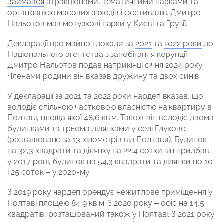
Займався
атракціонами, тематичними парками та
організацією масових заходів і фестивалів. Дмитро
Нальотов мав мотузкові парки у Києві та Грузії.
Декларації про майно і доходи за
2021
та
2022 роки
до
Національного агентства з запобігання корупції
Дмитро Нальотов подав наприкінці січня 2024 року.
Членами родини він вказав дружину та двох синів.
У декларації за 2021 та 2022 роки нардеп вказав, що
володіє спільною частковою власністю на квартиру в
Полтаві, площа якої 48,6 кв.м. Також він володіє двома
будинками та трьома ділянками у селі Глухове
(розташоване за 13 кілометрів від Полтави). Будинок
на 32,3 квадрати та ділянку на 22,4 сотки він придбав
у 2017 році, будинок на 54,3 квадрати та ділянки по 10
і 25 соток – у 2020-му.
З 2019 року нардеп орендує нежитлове приміщення у
Полтаві площею 84,9 кв.м. З 2020 року – офіс на 14,5
квадратів, розташований також у Полтаві. З 2021 року