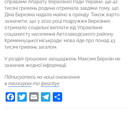
справами Апарату Верховної Ради України, ще 42
тисячі гривень родина отримала завдяки тому, що
Діна Березіна надала майно в оренду. Також варто
зазначити, що у 2022 році подружжя Березіних
отримало соціальні виплати від Управління
соцзахисту населення Автозаводського району
Кременчуцької міськради: мова йде про понад 43
тисячі гривень загалом.
У розділі грошових заощаджень Максим Березін не
зазначив жодної інформації.
Підписуйтесь на наші оновлення
в
телеграм
та
фейсбук
Facebook
Twitter
Email
Telegram
Поділитися