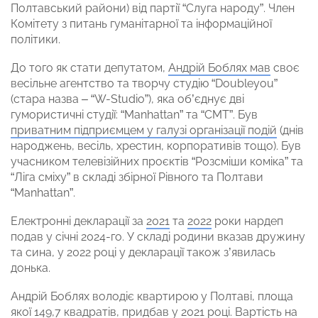
Полтавський райони) від партії “Слуга народу”. Член
Комітету з питань гуманітарної та інформаційної
політики.
До того як стати депутатом,
Андрій Боблях мав
своє
весільне агентство та творчу студію “Doubleyou”
(стара назва – “W-Studio”), яка об’єднує дві
гумористичні студії: “Manhattan” та “СМТ”. Був
приватним підприємцем у галузі організації подій
(днів
народжень, весіль, хрестин, корпоративів тощо). Був
учасником телевізійних проєктів “Розсміши коміка” та
“Ліга сміху” в складі збірної Рівного та Полтави
“Manhattan”.
Електронні декларації за
2021
та
2022
роки нардеп
подав у січні 2024-го. У складі родини вказав дружину
та сина, у 2022 році у декларації також з’явилась
донька.
Андрій Боблях володіє квартирою у Полтаві, площа
якої 149,7 квадратів, придбав у 2021 році. Вартість на