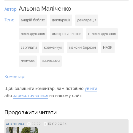
Альона Маліченко
Автор:
Теги:
андрій боблях
декларації
декларація
декларування
дмитро нальотов
е-декларування
зарплати
кременчук
максим березін
НАЗК
полтава
чиновники
Коментарі
Щоб залишити коментар, вам потрібно
увійти
або
зареєструватися
на нашому сайті
Продовжити читати
22:22
13.02.2024
АНАЛІТИКА