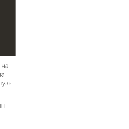
 на
на
лузь
лн