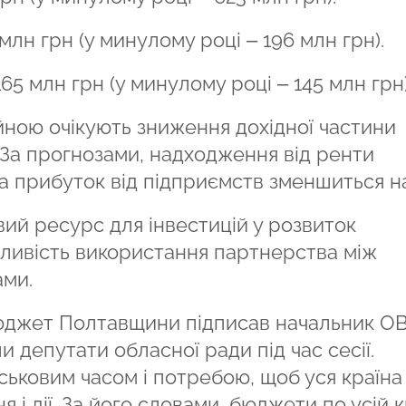
млн грн (у минулому році – 196 млн грн).
65 млн грн (у минулому році – 145 млн грн)
йною очікують зниження дохідної частини
 За прогнозами, надходження від ренти
на прибуток від підприємств зменшиться на
ий ресурс для інвестицій у розвиток
жливість використання партнерства між
ми.
юджет Полтавщини підписав начальник О
и депутати обласної ради під час сесії.
йськовим часом і потребою, щоб уся країна
 і дії. За його словами, бюджети по усій к