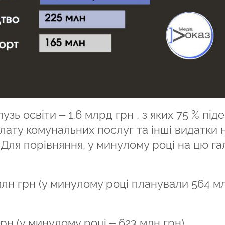
зь освіти – 1,6 млрд грн , з яких 75 % піде
плату комунальних послуг та інші видатки 
 Для порівняння, у минулому році на цю га
лн грн (у минулому році планували 564 м
рн (у минулому році – 623 млн грн).