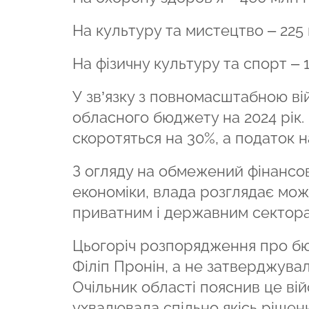
На культуру та мистецтво – 225 
На фізичну культуру та спорт – 1
У зв’язку з повномасштабною ві
обласного бюджету на 2024 рік.
скоротяться на 30%, а податок 
З огляду на обмежений фінансов
економіки, влада розглядає мо
приватним і державним сектора
Цьогоріч розпорядження про б
Філіп Пронін, а не затверджувал
Очільник області пояснив це ві
ухвалювала спільно якісь рішення