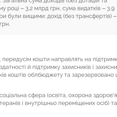
. Загальна сума доходів (без дотацій та
му році – 3,2 млрд грн, сума видатків – 3,9
и були вищими: дохід (без трансфертів) –
грн.
, передусім кошти направлять на підтрим
здатності й підтримку захисників і захисн
ків коштів облбюджету та зарезервовано
соціальна сфера (освіта, охорона здоров’я
теранів і внутрішньо переміщених осіб) та