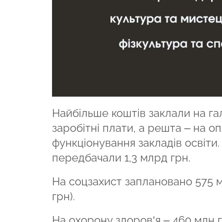
Найбільше коштів заклали на галу
заробітні плати, а решта – на о
функціонування закладів освіти.
передбачали 1,3 млрд грн.
На соцзахист заплановано 575 м
грн).
На охорону здоров’я – 460 млн г