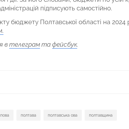
адміністрацій підписують самостійно.
ту бюджету Полтавської області на 2024 рі
.
я в
телеграм
та
фейсбук
.
ся
пова
полтава
полтавська ова
полтавщина