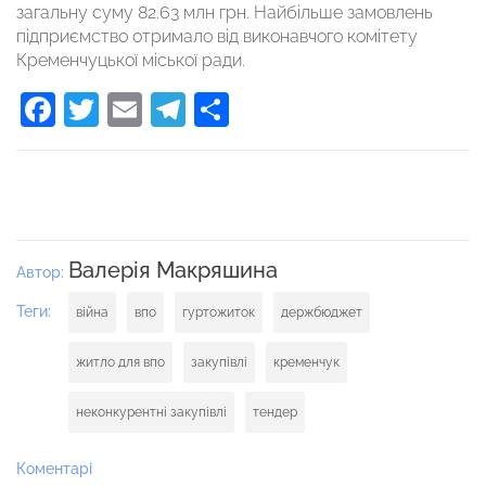
загальну суму 82.63 млн грн. Найбільше замовлень
підприємство отримало від виконавчого комітету
Кременчуцької міської ради.
Facebook
Twitter
Email
Telegram
Поділитися
Валерія Макряшина
Автор:
Теги:
війна
впо
гуртожиток
держбюджет
житло для впо
закупівлі
кременчук
неконкурентні закупівлі
тендер
Коментарі