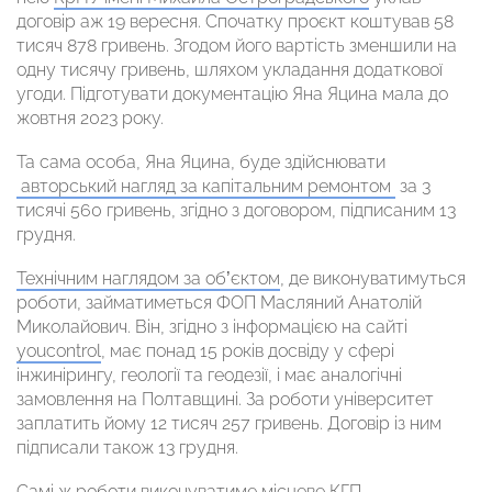
договір аж 19 вересня. Спочатку проєкт коштував 58
тисяч 878 гривень. Згодом його вартість зменшили на
одну тисячу гривень, шляхом укладання додаткової
угоди. Підготувати документацію Яна Яцина мала до
жовтня 2023 року.
Та сама особа, Яна Яцина, буде здійснювати
авторський нагляд за капітальним ремонтом
за 3
тисячі 560 гривень, згідно з договором, підписаним 13
грудня.
Технічним наглядом за об’єктом
, де виконуватимуться
роботи, займатиметься ФОП Масляний Анатолій
Миколайович. Він, згідно з інформацією на сайті
youcontrol
, має понад 15 років досвіду у сфері
інжинірингу, геології та геодезії, і має аналогічні
замовлення на Полтавщині. За роботи університет
заплатить йому 12 тисяч 257 гривень. Договір із ним
підписали також 13 грудня.
Самі ж роботи виконуватиме місцеве КГП