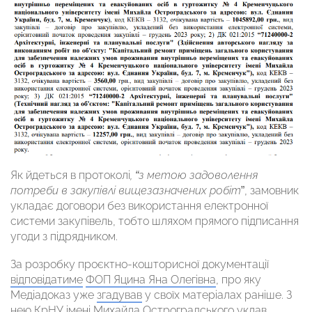
Як йдеться в протоколі
, “з метою задоволення
потреби в закупівлі вищезазначених робіт
”, замовник
укладає договори без використання електронної
системи закупівель, тобто шляхом прямого підписання
угоди з підрядником.
За розробку проєктно-кошторисної документації
відповідатиме
ФОП Яцина Яна Олегівна
, про яку
Медіадоказ уже
згадував
у своїх матеріалах раніше. З
нею
КрНУ імені Михайла Остроградського
уклав