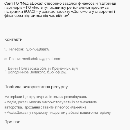
Сайт ГО "МедіаДоказ" створено завдяки фінансовій підтримці
партнерів – ГО «Інститут розвитку регіональної преси» за
підтримки EUACI – у рамках проєкту «Допомога у створенні і
фінансова підтримка під час війни»".
Контакти
Телефон: +380 961485574
Пошта: mediadokaz@gmail.com
Де ми: Полтавська обл., м. Кременчук, вул.
Володимира Великого, б.60, оф.104.
Політика використання ресурсу
Матеріали Центру журналістських розслідувань
«МедіаДоказ» можна використовувати із зазначенням
авторства. Прохання ставити гіперпосилання на
«МедіаДоказ» у першому чи другому абзаці вашого матеріалу.
Про нас