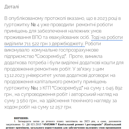
Деталі
В опублікованому протоколі вказано, що в 2023 році в
гуртожитку № 4 уже проводили ремонтні роботи
приміщень для забезпечення належних умов
проживання ВПО та евакуйованих осіб.
Тоді на роботи
виділили 711 522 грн з держбюджету.
Роботи
виконувало комунальне госпрозрахункове
підприємство “Союзрембуд”. Проте, виникла
додаткова потреба і були виділені додаткові кошти для
продовження ремонтних робіт. У зв’язку з цим
13.12.2023 університет уклав додаткові договори: на
продовження капітального ремонту приміщень
гуртожитку №4 з КГП “Союзрембуд” на суму 1 045 892
грн., на супроводження робіт і авторський нагляд на
суму 3 560 грн., на здійснення технічного нагляду за
ходом робіт на суму 12 257 грн.