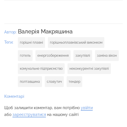
Валерія Макряшина
Автор:
Теги:
горішні плавні
горішньоплавнівський виконком
готель
енергозбереження
закупівлі
заміна вікон
комунальне підприємство
неконкурентні закупівлі
полтавщина
славутич
тендер
Коментарі
Щоб залишити коментар, вам потрібно
увійти
або
зареєструватися
на нашому сайті