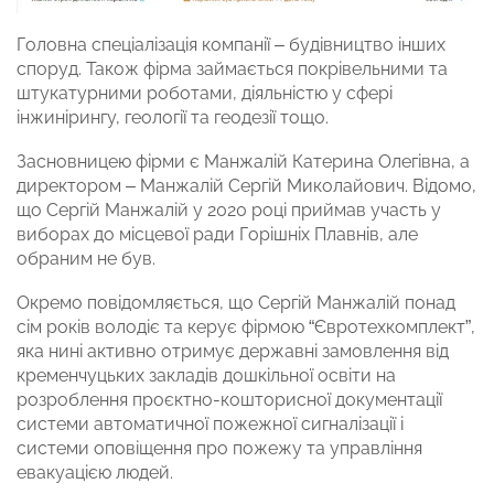
Головна спеціалізація компанії – будівництво інших
споруд. Також фірма займається покрівельними та
штукатурними роботами, діяльністю у сфері
інжинірингу, геології та геодезії тощо.
Засновницею фірми є Манжалій Катерина Олегівна, а
директором – Манжалій Сергій Миколайович. Відомо,
що Сергій Манжалій у 2020 році приймав участь у
виборах до місцевої ради Горішніх Плавнів, але
обраним не був.
Окремо повідомляється, що Сергій Манжалій понад
сім років володіє та керує фірмою “Євротехкомплект”,
яка нині активно отримує державні замовлення від
кременчуцьких закладів дошкільної освіти на
розроблення проєктно-кошторисної документації
системи автоматичної пожежної сигналізації і
системи оповіщення про пожежу та управління
евакуацією людей.