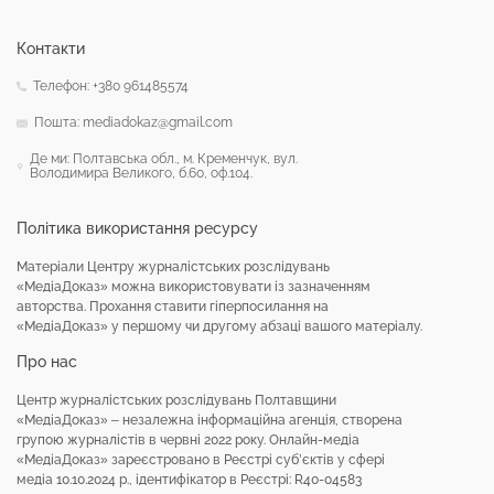
Контакти
Телефон: +380 961485574
Пошта: mediadokaz@gmail.com
Де ми: Полтавська обл., м. Кременчук, вул.
Володимира Великого, б.60, оф.104.
Політика використання ресурсу
Матеріали Центру журналістських розслідувань
«МедіаДоказ» можна використовувати із зазначенням
авторства. Прохання ставити гіперпосилання на
«МедіаДоказ» у першому чи другому абзаці вашого матеріалу.
Про нас
Центр журналістських розслідувань Полтавщини
«МедіаДоказ» – незалежна інформаційна агенція, створена
групою журналістів в червні 2022 року. Онлайн-медіа
«МедіаДоказ» зареєстровано в Реєстрі суб’єктів у сфері
медіа 10.10.2024 р., ідентифікатор в Реєстрі: R40-04583