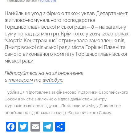
Найбільше угод з фірмою також уклав Департамент
житлово-комунального господарства
Горішньоплавнівської міської ради – 8 – на загальну
суму понад 5,3 млн грн. Крім того, у 2019-2020 роках
“Фортіс Констракшнс” отримувало замовлення від
Дмитрівської сільської ради міста Горішні Плавні та
самого виконавчого комітету Горішньоплавнівської
міської ради.
Підписуйтесь на наші оновлення
в
телеграм
та
фейсбук
.
Публікація підготовлена за фінансової підтримки Європейського
Союзу. Її зміст є виключною відповідальністю «Центру
журналістських розслідувань Полтавщини «МедіаДоказ» і не
обов’язково відображає позицію Європейського Союзу.
Facebook
Twitter
Email
Telegram
Поділитися