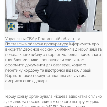
Управління СБУ у Полтавській області
та
Полтавська обласна прокуратура
інформують про
викриття двох нових схем ухилення від мобілізації та
нелегального виїзду за кордон чоловіків призовного
віку. Зловмисники пропонували ухилянтам
оформити документи для безперешкодного
перетину кордону та відстрочки від мобілізації.
Вартість таких послуг становила до 5,5 тис.
американських доларів.
Першу схему організувала місцева адвокатка спільно
з декількома посадовцями місцевого центру медико-
соціальної експертизи (МСЕК). За гроші вона