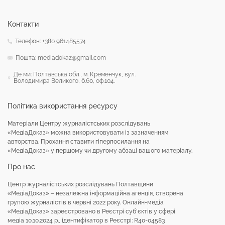
Контакти
Телефон: +380 961485574
Пошта: mediadokaz@gmail.com
Де ми: Полтавська обл., м. Кременчук, вул.
Володимира Великого, б.60, оф.104.
Політика використання ресурсу
Матеріали Центру журналістських розслідувань
«МедіаДоказ» можна використовувати із зазначенням
авторства. Прохання ставити гіперпосилання на
«МедіаДоказ» у першому чи другому абзаці вашого матеріалу.
Про нас
Центр журналістських розслідувань Полтавщини
«МедіаДоказ» – незалежна інформаційна агенція, створена
групою журналістів в червні 2022 року. Онлайн-медіа
«МедіаДоказ» зареєстровано в Реєстрі суб’єктів у сфері
медіа 10.10.2024 р., ідентифікатор в Реєстрі: R40-04583