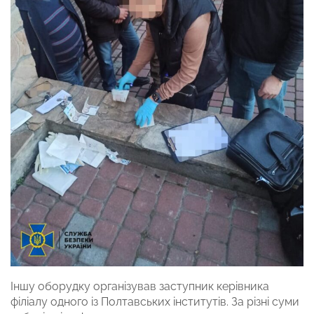
Іншу оборудку організував заступник керівника
філіалу одного із Полтавських інститутів. За різні суми