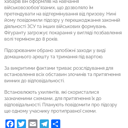
хабарів він оформляв на навчання
військовозобов’язаних, що дозволяло їм
претендувати на відтермінування від призову. Нині
йому повідомили підозру у перешкоджання законній
діяльності ЗСУ та інших військових формувань.
Фігуранту загрожує покарання у вигляді позбавлення
волі терміном до 8 років.
Підозрюваним обрано запобіжні заходи у виді
домашнього арешту та тримання під вартою.
За викритими фактами триває розслідування для
встановлення всіх обставин злочинів та притягнення
винних до відповідальності.
Встановлюють ухилянтів, які скористалися
зазначеними схемами, для притягнення їх до
відповідальності. Планують повідомити про підозру
ще одному учаснику протиправної схеми.
Facebook
Twitter
Email
Telegram
Поділитися