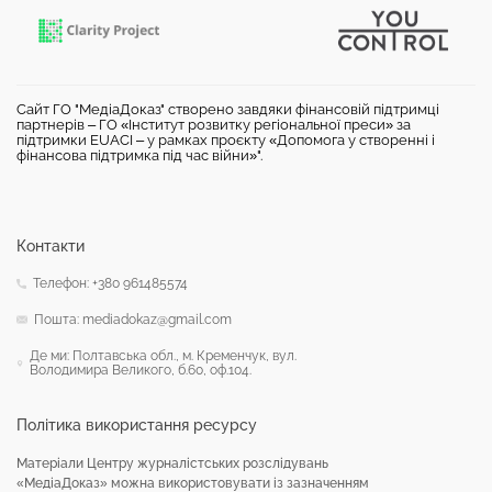
Сайт ГО "МедіаДоказ" створено завдяки фінансовій підтримці
партнерів – ГО «Інститут розвитку регіональної преси» за
підтримки EUACI – у рамках проєкту «Допомога у створенні і
фінансова підтримка під час війни»".
Контакти
Телефон: +380 961485574
Пошта: mediadokaz@gmail.com
Де ми: Полтавська обл., м. Кременчук, вул.
Володимира Великого, б.60, оф.104.
Політика використання ресурсу
Матеріали Центру журналістських розслідувань
«МедіаДоказ» можна використовувати із зазначенням