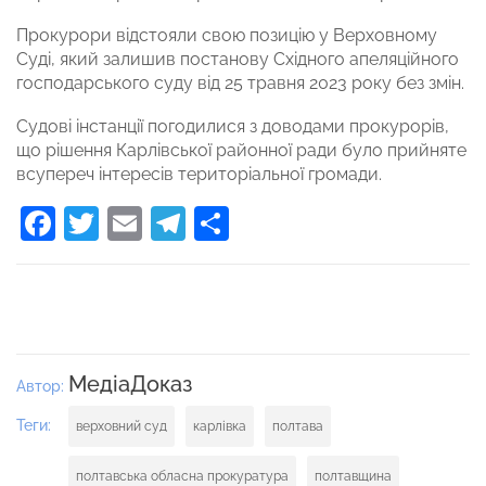
Прокурори відстояли свою позицію у Верховному
Суді, який залишив постанову Східного апеляційного
господарського суду від 25 травня 2023 року без змін.
Судові інстанції погодилися з доводами прокурорів,
що рішення Карлівської районної ради було прийняте
всупереч інтересів територіальної громади.
Facebook
Twitter
Email
Telegram
Поділитися
МедіаДоказ
Автор:
Теги:
верховний суд
карлівка
полтава
полтавська обласна прокуратура
полтавщина