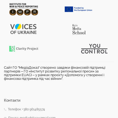
Сайт ГО "МедіаДоказ" створено завдяки фінансовій підтримці
партнерів – ГО «Інститут розвитку регіональної преси» за
підтримки EUACI – у рамках проєкту «Допомога у створенні і
фінансова підтримка під час війни»".
Контакти
Телефон: +380 961485574
Пошта: mediadokaz@gmail.com