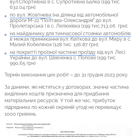
вул.Спортивна) в с. Супротивна Балка (199 тис.
632,04 грн);
по вул. Жовтнева
(на ділянці від автомобільної
дороги М-22 “Полтава-Олександрія” до вул.
Пролетарська ) в с. Лелюхівка (199 тис.713,06 грн);
на майданчику для тимчасової стоянки автомобілів
в межах примикання вул. Квіткова до вул. Миру в с.
Малий Кобелячок (128 тис. 126,87 грн);
на покритті проїзної частини проїзду
від вул. Лесі
Українки до вул. Шевченка с. Попове (199 тис.
990,65 грн)
Термін виконання цих робіт – до 31 грудня 2023 року.
За даними, які містяться у договорах, значна частина
виділених коштів призначена для придбання
матеріальних ресурсів. У той же час, прибуток
підрядника по кожній окремій угоді не перевищує
1000 гривень.