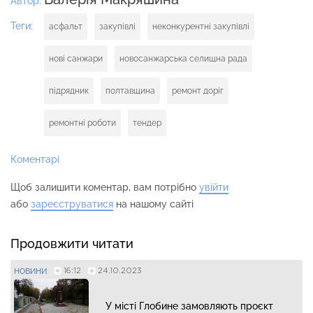
Автор:
Теги:
асфальт
закупівлі
неконкурентні закупівлі
нові санжари
новосанжарська селищна рада
підрядник
полтавщина
ремонт доріг
ремонтні роботи
тендер
Коментарі
Щоб залишити коментар, вам потрібно
увійти
або
зареєструватися
на нашому сайті
Продовжити читати
16:12
24.10.2023
НОВИНИ
У місті Глобине замовляють проєкт