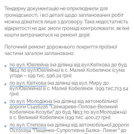
Тендерну документацію не оприлюднили для
громадськості, і всі деталі щодо запланованих робіт
можна дізнатися лише з договору. Така недостатність
відкритості не дає змоги громаді контролювати, як їхні
кошти витрачаються на ремонт доріг.
Поточний ремонт дорожнього покриття проїзної
частини загалом заплановано:
по вул. Ювілейна
(на ділянці від вул.Квіткова до буд.
№14 по вул.Ювілейна) в с. Малий Кобелячок (сума
угоди – 199 тис. 596,24 грн):
по вул. Квіткова
(на ділянці від вул. Миру до
вул.Ювілейна) в с. Малий Кобелячок (199 тис.713,54
грн):
по вул. Молодіжна
(на ділянці від автомобільної
дороги С1416226 “Свічкареве-Попове-Великий
Кобелячок-Козуби” до буд. №13 по вул.Молодіжна)
в с. Великий Кобелячок (199 тис. 400,27 грн);
по вул. Степова
(на ділянці від автомобільної дороги
О1720294 “Пащенки-Супротивна Балка- Лахни ” до