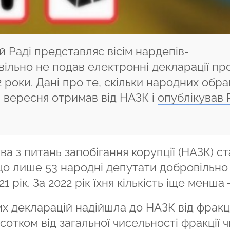
й Раді представляє вісім нардепів-
ільно не подав електронні декларації пр
2 роки. Дані про те, скільки народних обра
і вересня отримав від НАЗК і
опублікував 
а з питань запобігання корупції (НАЗК) с
що лише 53 народні депутати добровільно
 рік. За 2022 рік їхня кількість іще менша 
их декларацій надійшла до НАЗК від фракці
сотком від загальної чисельності фракції ч