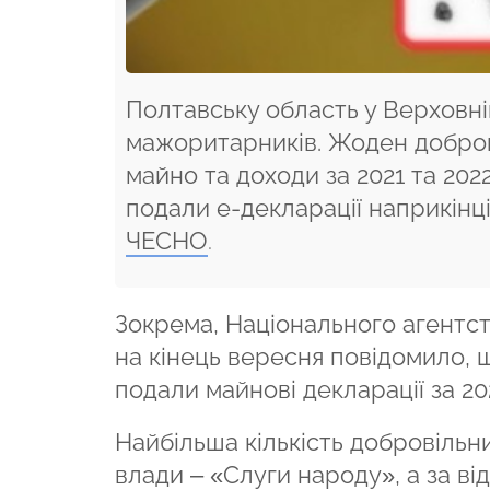
Полтавську область у Верховні
мажоритарників. Жоден добров
майно та доходи за 2021 та 202
подали е-декларації наприкінц
ЧЕСНО
.
Зокрема, Національного агентств
на кінець вересня повідомило, 
подали майнові декларації за 2021
Найбільша кількість добровільн
влади – «Слуги народу», а за від