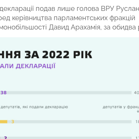
декларації подав лише голова ВРУ Русла
еред керівництва парламентських фракцій
онобільшості Давид Арахамія, за обидва 