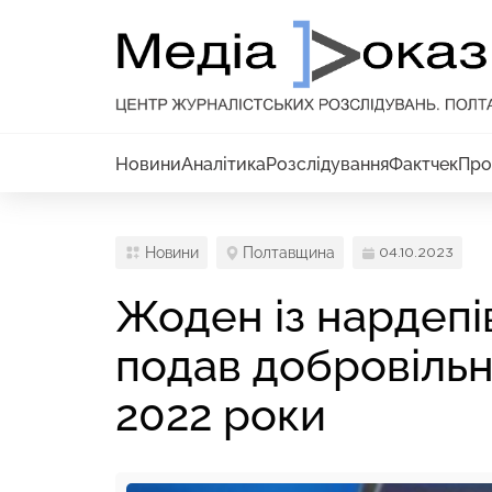
Новини
Аналітика
Розслідування
Фактчек
Про
Новини
Полтавщина
04.10.2023
Жоден із нардепі
подав добровільно
2022 роки