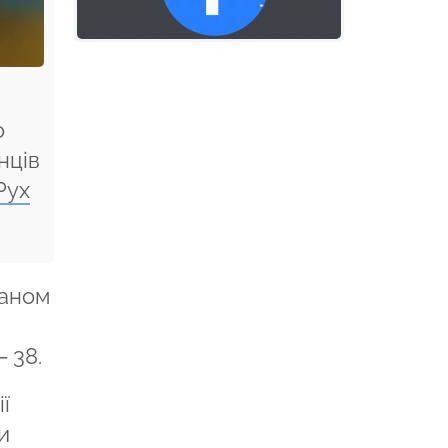
о
нців
Рух
таном
– 38.
ї
и