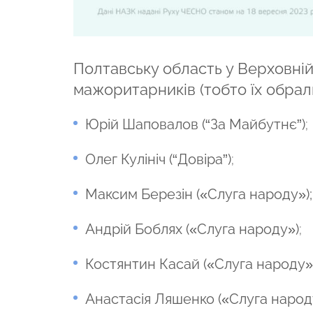
Полтавську область у Верховній
мажоритарників (тобто їх обрали
Юрій Шаповалов (“За Майбутнє”)
;
Олег Кулініч (“Довіра”)
;
Максим Березін («Слуга народу»);
Андрій Боблях («Слуга народу»)
;
Костянтин Касай («Слуга народу»
Анастасія Ляшенко («Слуга народу