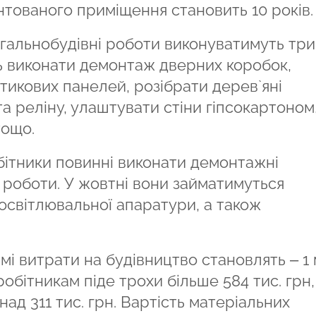
нтованого приміщення становить 10 років.
загальнобудівні роботи виконуватимуть три
ть виконати демонтаж дверних коробок,
стикових панелей, розібрати дерев`яні
та реліну, улаштувати стіни гіпсокартоном
тощо.
бітники повинні виконати демонтажні
 роботи. У жовтні вони займатимуться
світлювальної апаратури, а також
рямі витрати на будівництво становлять – 1
 робітникам піде трохи більше 584 тис. грн,
ад 311 тис. грн. Вартість матеріальних