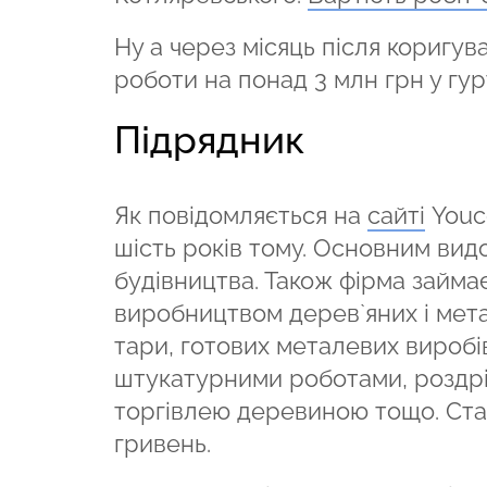
Ну а через місяць після коригу
роботи на понад 3 млн грн у гур
Підрядник
Як повідомляється на
сайті
Youco
шість років тому. Основним видо
будівництва. Також фірма займ
виробництвом дерев`яних і мета
тари, готових металевих вироб
штукатурними роботами, роздрі
торгівлею деревиною тощо. Стату
гривень.