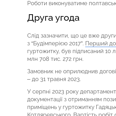
Роботи виконуватиме полтавське
Друга угода
Слід зазначити, що це вже друг
з “Будімперією 2017”.
Перший до
гуртожитку, був підписаний 10 л
млн 708 тис. 272 грн.
Замовник не оприлюднив договір
– до 31 травня 2023.
У серпні 2023 року департамен
документації з отриманням пози
приміщень у гуртожитку Гадяцьк
Котляревського.
Вартість робіт 