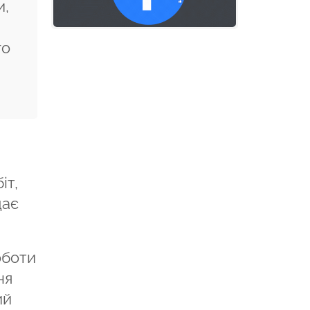
и,
го
іт,
дає
оботи
ня
ий