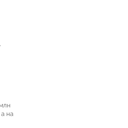
,
 млн
 а на