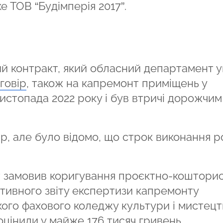
 ТОВ “Будімперія 2017”.
ий контракт, який обласний департамент 
говір
, також на капремонт приміщень у
истопада 2022 року і був втричі дорожчим
, але було відомо, що строк виконання р
т замовив коригування проєктно-кошторис
тивного звіту експертизи капремонту
ого фахового коледжу культури і мистецтв
оцінили
у майже 176 тисяч гривень.