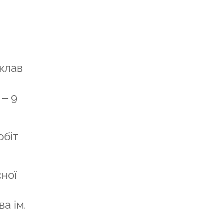
уклав
 – 9
обіт
ної
а ім.