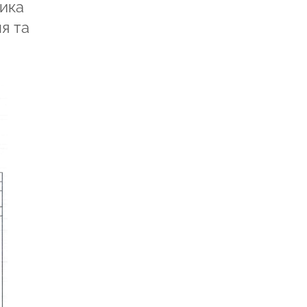
ника
я та