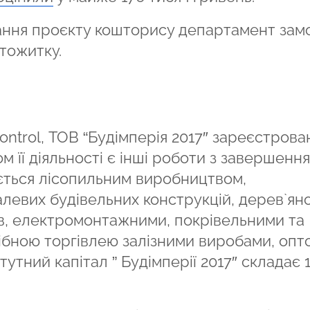
вання проєкту кошторису департамент зам
тожитку.
ntrol, ТОВ “Будімперія 2017″ зареєстрова
м її діяльності є інші роботи з завершення
ається лісопильним виробництвом,
левих будівельних конструкцій, дерев`яно
ів, електромонтажними, покрівельними та
бною торгівлею залізними виробами, опт
тний капітал ” Будімперії 2017″ складає 