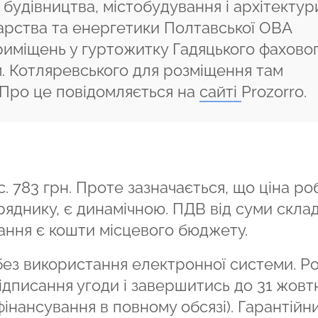
удівництва, містобудування і архітектур
рства та енергетики Полтавської ОВА
риміщень у гуртожитку Гадяцького фахово
м. Котляревського для розміщення там
 Про це повідомляється на
сайті
Prozorro.
. 783 грн. Проте зазначається, що ціна роб
ряднику, є динамічною. ПДВ від суми скла
ання є кошти місцевого бюджету.
без використання електронної системи. Р
дписання угоди і завершитись до 31 жовт
фінансування в повному обсязі). Гарантійн