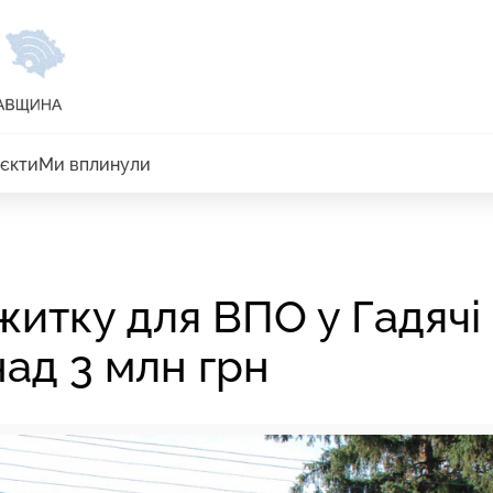
єкти
Ми вплинули
итку для ВПО у Гадячі
ад 3 млн грн