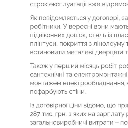
строк експлуатації вже відремо
Як повідомляється у договорі, 
робітники. У вересні вони маю
підвіконних дошок, стель із пла
плінтуси, покриття з лінолеуму 
встановити металеві дверцята 
Також у перший місяць робіт ро
сантехнічні та електромонтажні
монтажем електрообладнання, о
пофарбують стіни.
Із договірної ціни відомо, що п
287 тис. грн, з яких на зарплату
загальновиробничі витрати – пон