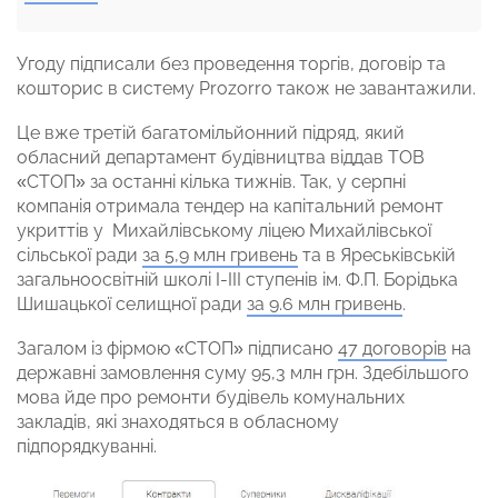
Угоду підписали без проведення торгів, договір та
кошторис в систему Prozorro також не завантажили.
Це вже третій багатомільйонний підряд, який
обласний департамент будівництва віддав ТОВ
«СТОП» за останні кілька тижнів. Так, у серпні
компанія отримала тендер на капітальний ремонт
укриттів у Михайлівському ліцею Михайлівської
сільської ради
за 5,9 млн гривень
та в Яреськівській
загальноосвітній школі І-ІІІ ступенів ім. Ф.П. Борідька
Шишацької селищної ради
за 9.6 млн гривень
.
Загалом із фірмою «СТОП» підписано
47 договорів
на
державні замовлення суму 95,3 млн грн. Здебільшого
мова йде про ремонти будівель комунальних
закладів, які знаходяться в обласному
підпорядкуванні.