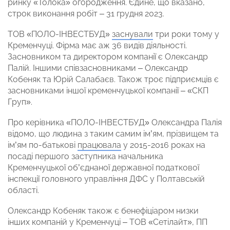
ринку «Толока» огородження. Єдине, що вказано,
строк виконання робіт – 31 грудня 2023.
ТОВ «ПОЛО-ІНВЕСТБУД»
заснували
три роки тому у
Кременчуці. Фірма має аж 36 видів діяльності.
Засновником та директором компанії є Олександр
Палій. Іншими співзасновниками – Олександр
Кобеняк та Юрій Салабаєв. Також троє підприємців є
засновниками іншої кременчуцької компанії – «СКП
Груп».
Про керівника «ПОЛО-ІНВЕСТБУД» Олександра Палія
відомо, що людина з таким самим ім’ям, прізвищем та
ім’ям по-батькові
працювала
у 2015-2016 роках на
посаді першого заступника начальника
Кременчуцької об’єднаної державної податкової
інспекції головного управління ДФС у Полтавській
області.
Олександр Кобеняк також є бенефіціаром низки
інших компаній у Кременчуці – ТОВ «Сетілайт», ПП