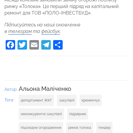
ринку «Толока». Це перший підряд на капітальний
ремонт для ТОВ «ПОЛО-ІНВЕСТБУД».
Підписуйтесь на наші оновлення
в
телеграм
та
фейсбук
.
Facebook
Twitter
Email
Telegram
Поділитися
Альона Маліченко
Автор:
Теги:
департамент ЖКГ
закупівлі
кременчук
неконкурентні закупівлі
підрядник
пішохідне огородження
ринок толока
тендер