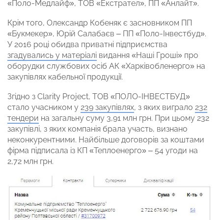
«Поло-Медлайф», ТОВ «Екстрател», ПП «Анлайт».
Крім того, Олександр Кобеняк є засновником ПП
«Букмекер», Юрій Салабаєв – ПП «Поло-Інвестбуд».
У 2016 році обидва приватні підприємства
згадувались у матеріалі
видання «Наші Гроші» про
оборудки службових осіб АК «Харківобленерго» на
закупівлях кабельної продукції.
Згідно з Clarity Project, ТОВ «ПОЛО-ІНВЕСТБУД»
стало учасником у
239 закупівлях
, з яких виграло
232
тендери
на загальну суму 3,91 млн грн. При цьому 232
закупівлі, з яких компанія брала участь, визнано
неконкурентними. Найбільше договорів за коштами
фірма підписала із КП «Теплоенерго» – 54 угоди на
2,72 млн грн.