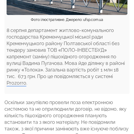
Фото ілюстративне. Джерело: ufsp.com.ua
8 серпня департамент житлово-комунального
господарства Кременчуцької міської ради
Кременчуцького району Полтавської області без
тендеру замовив ТОВ «ПОЛО-ІНВЕСТБУД»
капремонт (заміну) пішохідного огородження по
вулиці Вадима Пугачова. Мова йде ділянку в районі
ринку «Толока». Загальна вартість робіт 1 млн 18
тис. 673 грн. Про це повідомляється у системі
Prozorro
.
Оскільки закупівлю провели поза електронною
системою та не оприлюднили договір, не відомо, яку
кількість пішохідного огородження планують
встановити та з якого матеріалу. Не повідомили
також, з якої причини замінюють вже існуюче поблизу