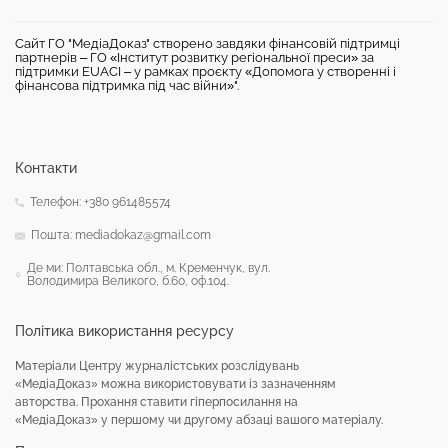
Сайт ГО "МедіаДоказ" створено завдяки фінансовій підтримці
партнерів – ГО «Інститут розвитку регіональної преси» за
підтримки EUACI – у рамках проєкту «Допомога у створенні і
фінансова підтримка під час війни»".
Контакти
Телефон: +380 961485574
Пошта: mediadokaz@gmail.com
Де ми: Полтавська обл., м. Кременчук, вул.
Володимира Великого, б.60, оф.104.
Політика використання ресурсу
Матеріали Центру журналістських розслідувань
«МедіаДоказ» можна використовувати із зазначенням
авторства. Прохання ставити гіперпосилання на
«МедіаДоказ» у першому чи другому абзаці вашого матеріалу.