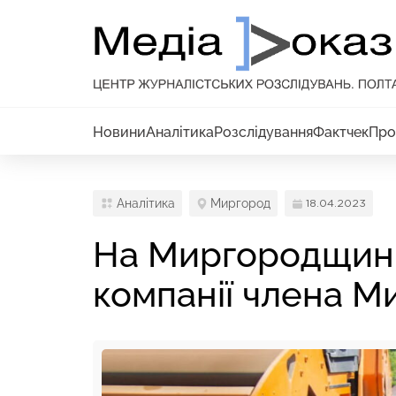
Новини
Аналітика
Розслідування
Фактчек
Про
Аналітика
Миргород
18.04.2023
На Миргородщині
компанії члена М