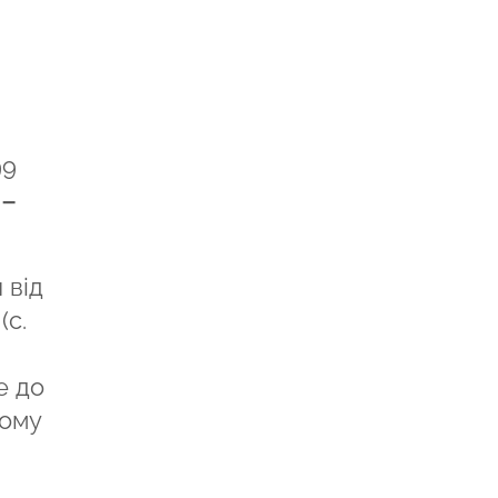
99
м
–
 від
(с.
е до
кому