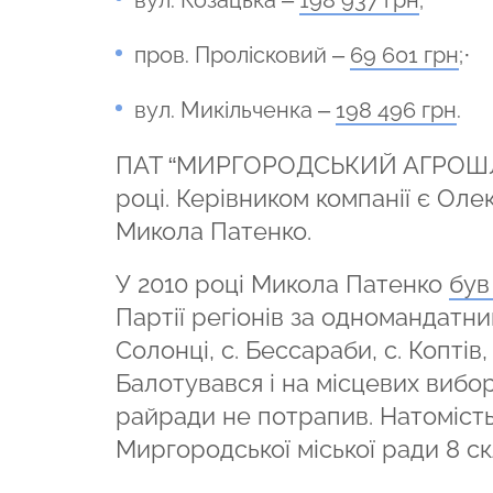
вул. Козацька –
198 937 грн
;
пров. Пролісковий –
69 601 грн
;·
вул. Микільченка –
198 496 грн
.
ПАТ “МИРГОРОДСЬКИЙ АГРОШ
році. Керівником компанії є Ол
Микола Патенко.
У 2010 році Микола Патенко
був
Партії регіонів за одномандат
Солонці, с. Бессараби, с. Копті
Балотувався і на місцевих вибора
райради не потрапив. Натоміст
Миргородської міської ради 8 ск