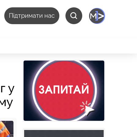
Підтримати нас
г у
му