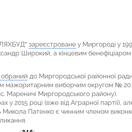
ЛЯХБУД”
зареєстроване
у Миргороді у 19
ександр Широкий, а кінцевим бенефіціаро
 обраний
до Миргородської районної ради
ним мажоритарним виборчим округом № 20 
в, с. Мареничі Миргородського району).
х у 2015 році (вже від Аграрної партії), ал
ь Микола Патенко є чинним членом викон
ликання.