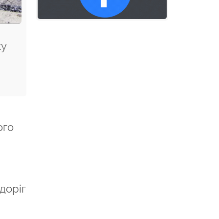
ку
ого
доріг