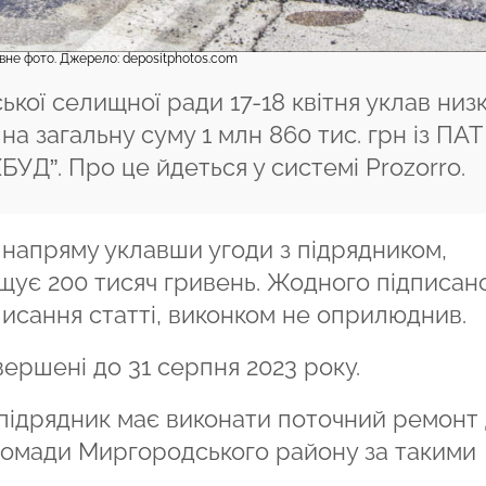
вне фото. Джерело: depositphotos.com
кої селищної ради 17-18 квітня уклав низ
на загальну суму 1 млн 860 тис. грн із ПАТ
. Про це йдеться у системі Prozorro.
, напряму уклавши угоди з підрядником,
щує 200 тисяч гривень. Жодного підписан
писання статті, виконком не оприлюднив.
ершені до 31 серпня 2023 року.
підрядник має виконати поточний ремонт 
громади Миргородського району за такими