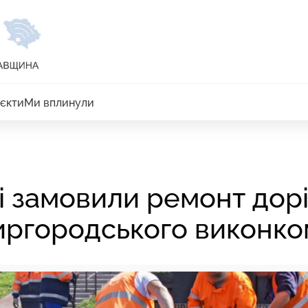
єкти
Ми вплинули
 замовили ремонт дорі
иргородського виконко