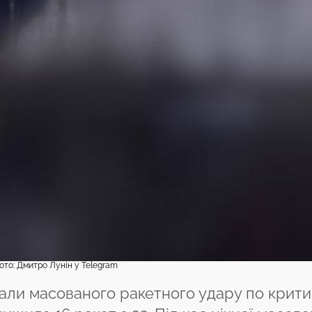
ото: Дмитро Лунін у Telegram
дали масованого ракетного удару по крити