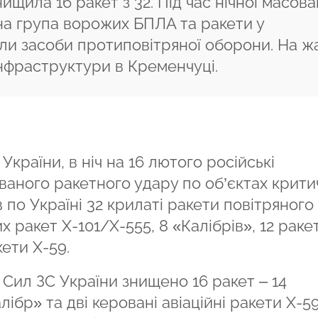
ищила 16 ракет з 32. Під час нічної масова
ана група ворожих БПЛА та ракети у
и засоби протиповітряної оборони. На ж
інфраструктури в Кременчуці.
України, в ніч на 16 лютого російські
ваного ракетного удару по об’єктах крити
по Україні 32 крилаті ракети повітряного
х ракет Х-101/Х-555, 8 «Калібрів», 12 раке
кети Х-59.
Сил ЗС України знищено 16 ракет – 14
ібр» та дві керовані авіаційні ракети Х-59