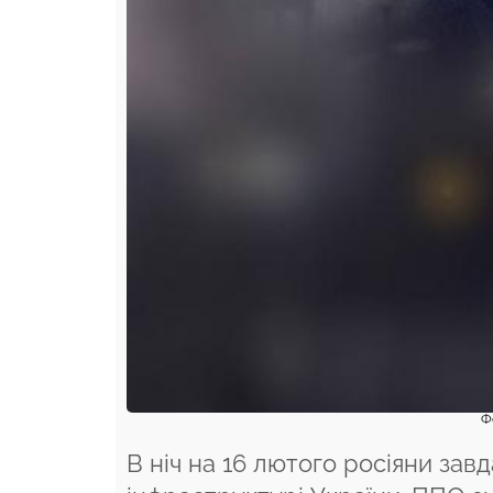
Ф
В ніч на 16 лютого росіяни зав