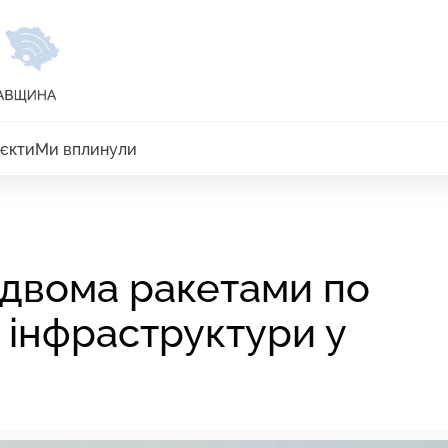
єкти
Ми вплинули
 двома ракетами по
ї інфраструктури у