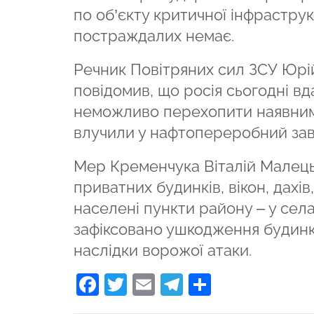
по об’єкту критичної інфрастру
постраждалих немає.
Речник Повітряних сил ЗСУ Юрій
повідомив, що росія сьогодні вд
неможливо перехопити наявним
влучили у нафтопереробний зав
Мер Кременчука Віталій Малець
приватних будинків, вікон, дахі
населені пункти району – у сел
зафіксовано ушкодження будинків
наслідки ворожої атаки.
Facebook
Twitter
Email
Telegram
Поділити