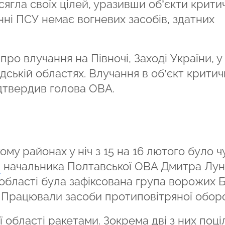
ягла своїх цілей, уразивши об’єкти крити
нні ПСУ немає вогневих засобів, здатних
ро влучання на Півночі, Заході України, у
ській областях. Влучання в об’єкт критич
дтвердив голова ОВА.
му районах у ніч з 15 на 16 лютого було ч
м
начальника Полтавської ОВА Дмитра Луні
в області була зафіксована група ворожих 
. Працювали засоби протиповітряної обор
 області ракетами. Зокрема дві з них поц