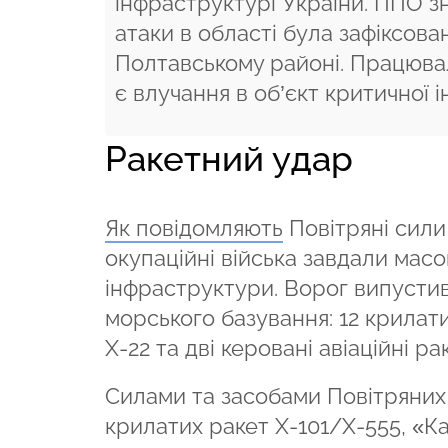
інфраструктурі України. ППО зн
атаки в області була зафіксов
Полтавському районі. Працювал
є влучання в об’єкт критичної 
Ракетний удар
Як повідомляють
Повітряні сили 
окупаційні війська завдали масо
інфраструктури. Ворог випустив 
морського базування: 12 крилати
Х-22 та дві керовані авіаційні ра
Силами та засобами Повітряних 
крилатих ракет Х-101/Х-555, «Кал