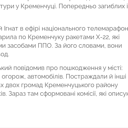
ктури у Кременчуці. Попередньо загиблих і
 Ігнат в ефірі національного телемарафо
арила по Кременчуку ракетами Х-22, які
и засобами ППО. За його словами, вони
од.
кий повідомив про пошкодження у місті:
в, огорож, автомобілів. Постраждали й інші
ах двох громад Кременчуцького району
. Зараз там сформовані комісії, які опису
ся