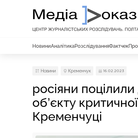
Новини
Аналітика
Розслідування
Фактчек
Про
Новини
Кременчук
16.02.2023
росіяни поцілили
об’єкту критично
Кременчуці