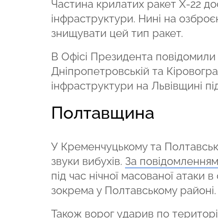
Частина крилатих ракет Х-22 дос
інфраструктури. Нині на озброє
знищувати цей тип ракет.
В Офісі Президента повідомили п
Дніпропетровській та Кіровоград
інфраструктури на Львівщині пі
Полтавщина
У Кременчуцькому та Полтавсько
звуки вибухів.
За повідомлення
під час нічної масованої атаки 
зокрема у Полтавському районі
Також ворог ударив по території