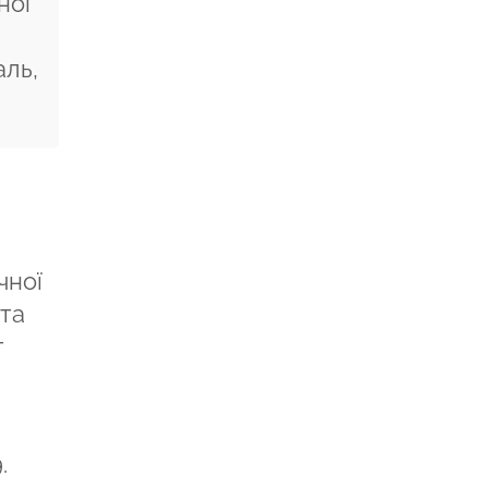
ної
аль,
чної
 та
т
.