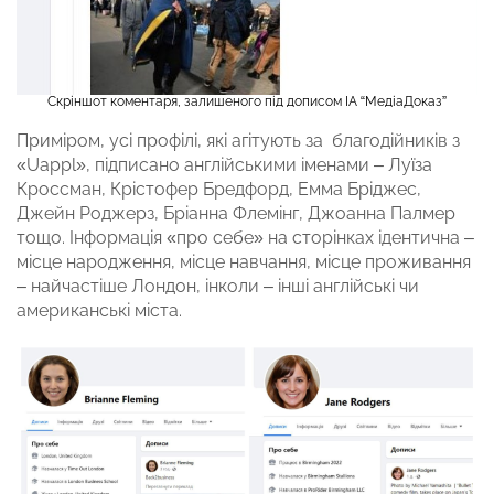
Скріншот коментаря, залишеного під дописом ІА “МедіаДоказ”
Приміром, усі профілі, які агітують за благодійників з
«Uappl», підписано англійськими іменами – Луїза
Кроссман, Крістофер Бредфорд, Емма Бріджес,
Джейн Роджерз, Бріанна Флемінг, Джоанна Палмер
тощо. Інформація «про себе» на сторінках ідентична –
місце народження, місце навчання, місце проживання
– найчастіше Лондон, інколи – інші англійські чи
американські міста.