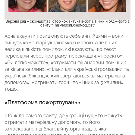
Верхній ряд – скріншоти зі сторінок акаунтів-ботів. Нижній ряд – фото з
сайту “ThisPersonDoesNotExist”
Хоча акаунти позиціонують себе англійцями – вони
пишуть коментарі українською мовою. Але в них
велика кількість помилок, які вказують, що текст
переклали через програму-перекладач: «проекто»,
«Ви легкоможете», «отримати фінансовий помічник
за кілька хвилин», «тільки для українські громадяни та
українські біженці», «які звертаються за матеріальна
допомога», «отримати гроші помічник за 5 хвилин»
тощо.
«Платформа пожертвувань»
Що ж до самого сайту, де українці буцімто можуть
отримати матеріальну допомогу, то його
замасковано під благодійну організацію, яка