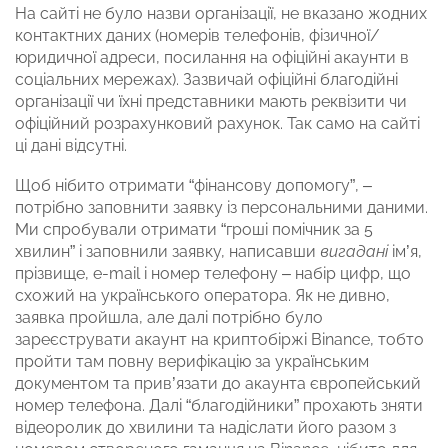
На сайті не було назви організації, не вказано жодних
контактних даних (номерів телефонів, фізичної/
юридичної адреси, посилання на офіційні акаунти в
соціальних мережах). Зазвичай офіційні благодійні
організації чи їхні представники мають реквізити чи
офіційний розрахунковий рахунок. Так само на сайті
ці дані відсутні.
Щоб нібито отримати “фінансову допомогу”, –
потрібно заповнити заявку із персональними даними.
Ми спробували отримати “гроші помічник за 5
хвилин” і заповнили заявку, написавши
вигадані
ім’я,
прізвище, e-mail і номер телефону – набір цифр, що
схожий на українського оператора. Як не дивно,
заявка пройшла, але далі потрібно було
зареєструвати акаунт на криптобіржі Binance, тобто
пройти там повну верифікацію за українським
документом та прив’язати до акаунта європейський
номер телефона. Далі “благодійники” прохають зняти
відеоролик до хвилини та надіслати його разом з