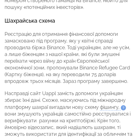
номером створеного гаманця на Binance, нібито для
пошуку «потенційних інвесторів».
Шахрайська схема
Реєстрацію для отримання фінансової допомоги
замасковано під програму, яку у квітні справді
проводила біржа Binance. Тоді українцям, але не усім,
а лише біженцям з нашої країни, які були змушені
переїхати через війну
до країн Європейської
економічної зони, пропонували Binance Refugee Card
(Картку біженця), на яку переводили 75 доларів
впродовж трьох місяців. Зараз програму завершено.
Насправді сайт Uappl замість допомоги українцям
збирає їхні дані. Схоже, маскуючись під міжнародну
платформу шахраї вигадали нову схему
фішингу,
вони змушують українців самостійно реєструватися і
верифікувати рахунки на криптобіржі. Крім того,
ймовірно відеозапис, який надішлють шахраям, ті
зможуть використати для ідентифікації за обличчям та