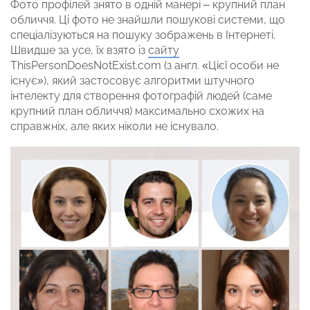
Фото профілей знято в одній манері – крупний план
обличчя. Ці фото не знайшли пошукові системи, що
спеціалізуються на пошуку зображень в Інтернеті.
Швидше за усе, їх взято із
сайту
ThisPersonDoesNotExist.com (з англ. «Цієї особи не
існує»), який застосовує алгоритми штучного
інтелекту для створення фотографій людей (саме
крупний план обличчя) максимально схожих на
справжніх, але яких ніколи не існувало.