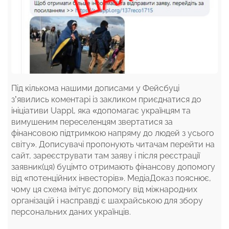
Під кількома нашими дописами у Фейсбуці
з’явились коментарі із закликом приєднатися до
ініціативи Uappl, яка «допомагає українцям та
вимушеним переселенцям звертатися за
фінансовою підтримкою напряму до людей з усього
світу». Дописувачі пропонують читачам перейти на
сайт, зареєструвати там заяву і після реєстрації
заявник(ця) буцімто отримають фінансову допомогу
від «потенційних інвесторів». МедіаДоказ пояснює,
чому ця схема імітує допомогу від міжнародних
організацій і насправді є шахрайською для збору
персональних даних українців.