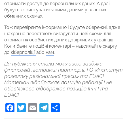
отримати доступ до персональних даних. А далі
будуть користуватися цими даними у власних
обманних схемах.
Тож перевіряйте інформацію і будьте обережні, адже
шахраї не перестають вигадувати нові схеми для
отримання особистих даних довірливих українців.
Коли бачите подібні коментарі – надсилайте скаргу
до
кіберполіції
або
нам
.
Ця публікація стала можливою завдяки
фінансовій підтримці партнерів: ГО «Інститут
розвитку регіональної преси» та EUACI.
Матеріал відображає позицію редакції і не
обов’язково відображає позицію ІРРП та
EUACІ.
Facebook
Twitter
Email
Telegram
Поділитися