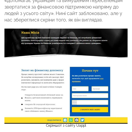
«допомагає українцям та вимушеним переселенцям
звертатися за фінансовою підтримкою напряму до
людей з усього світу». Нині сайт заблоковано, але у
нас збереглися скріни того, як він виглядав.
Скріншот з сайту Uappl