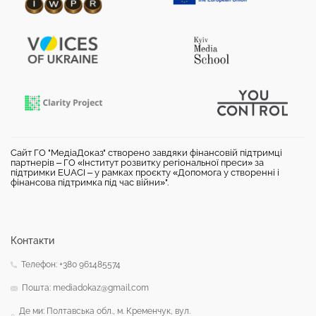
Сайт ГО "МедіаДоказ" створено завдяки фінансовій підтримці
партнерів – ГО «Інститут розвитку регіональної преси» за
підтримки EUACI – у рамках проєкту «Допомога у створенні і
фінансова підтримка під час війни»".
Контакти
Телефон: +380 961485574
Пошта: mediadokaz@gmail.com
Де ми: Полтавська обл., м. Кременчук, вул.