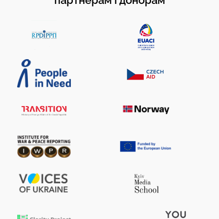
партнерам і донорам