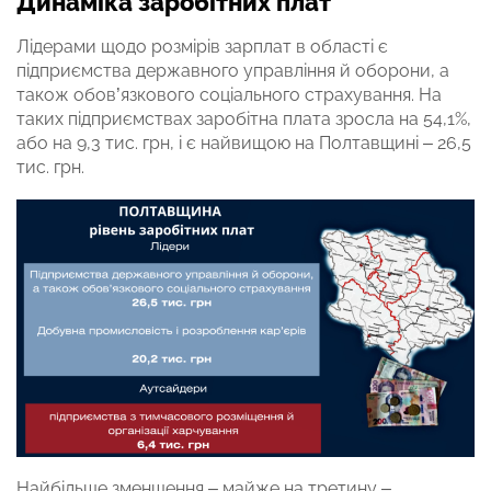
Динаміка заробітних плат
Лідерами щодо розмірів зарплат в області є
підприємства державного управління й оборони, а
також обов’язкового соціального страхування. На
таких підприємствах заробітна плата зросла на 54,1%,
або на 9,3 тис. грн, і є найвищою на Полтавщині – 26,5
тис. грн.
Найбільше зменшення – майже на третину –