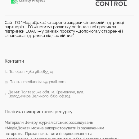
Сайт ГО "МедіаДоказ" створено завдяки фінансовій підтримці
партнерів – ГО «Інститут розвитку регіональної преси» за
підтримки EUACI – у рамках проєкту «Допомога у створенні і
фінансова підтримка під час війни»".
Контакти
Телефон: +380 961485574
Пошта: mediadokaz@gmail.com
Де ми: Полтавська обл., м. Кременчук, вул.
Володимира Великого, б.60, оф.104.
Політика використання ресурсу
Матеріали Центру журналістських розслідувань
«МедіаДоказ» можна використовувати із зазначенням
авторства. Прохання ставити гіперпосилання на