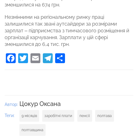
зменшилися на 674 грн.
Незмінними на регіональному ринку праці
залишилися так звані аутсайдери за розмірами
зарплат – підприємства з тимчасового розміщення й
організації харчування. Зарплати у цій сфері
зменшилися до 6,4 тис. грн.
Facebook
Twitter
Email
Telegram
Поділитися
Цокур Оксана
Автор:
Теги:
9 місяців
заробітні плати
пенсії
полтава
полтавщина