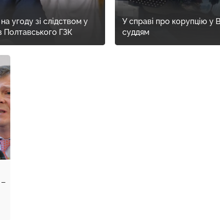
а угоду зі слідством у
У справі про корупцію у 
в Полтавського ГЗК
суддям
 –