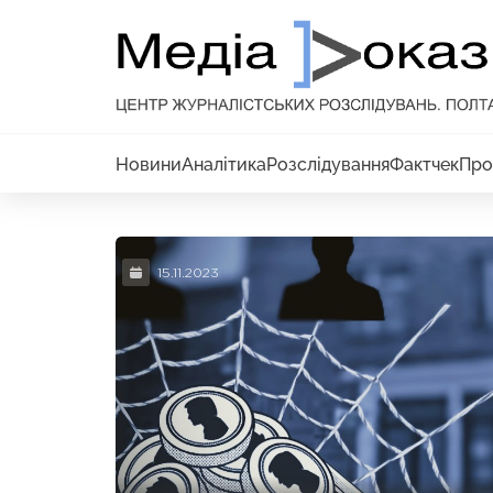
Новини
Аналітика
Розслідування
Фактчек
Про
15.11.2023