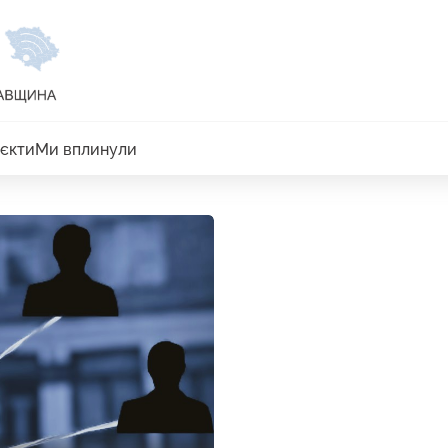
єкти
Ми вплинули