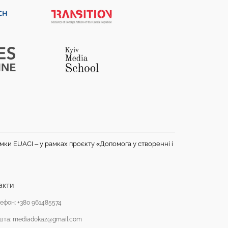
имки EUACI – у рамках проєкту «Допомога у створенні і
акти
ефон: +380 961485574
шта: mediadokaz@gmail.com