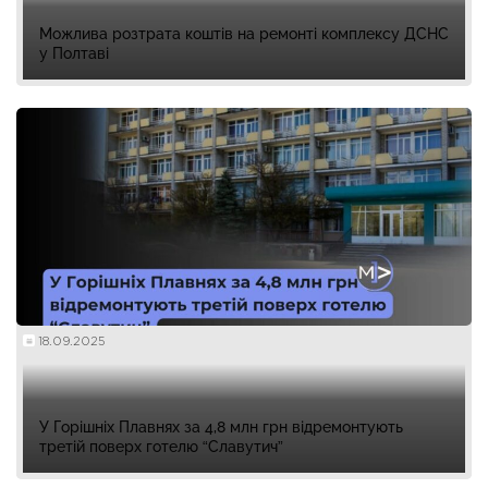
Можлива розтрата коштів на ремонті комплексу ДСНС
у Полтаві
18.09.2025
У Горішніх Плавнях за 4,8 млн грн відремонтують
третій поверх готелю “Славутич”