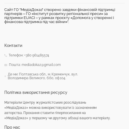
Сайт ГО "МедіаДоказ" створено завдяки фінансовій підтримці
партнерів – ГО «Інститут розвитку регіональної преси» за
підтримки EUACI – у рамках проєкту «Допомога у створенні і
фінансова підтримка під час війни»".
Контакти
Телефон: +380 961485574
Пошта: mediadokaz@gmail.com
Де ми: Полтавська обл., м. Кременчук, вул.
Володимира Великого, б.60, оф.104.
Політика використання ресурсу
Матеріали Центру журналістських розслідувань
«МедіаДоказ» можна використовувати із зазначенням
авторства. Прохання ставити гіперпосилання на
«МедіаДоказ» у першому чи другому абзаці вашого матеріалу.
Про нас