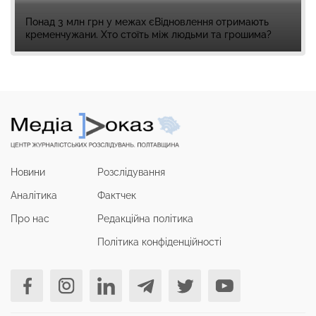
Понад 3 млн грн у межах єВідновлення отримають
кременчужани. Хто стоїть між людьми та грошима?
Новини
Розслідування
Аналітика
Фактчек
Про нас
Редакційна політика
Політика конфіденційності