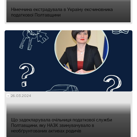
Німеччина екстрадувала в Україну ексчиновника
податкової Полтавщини
26.03.2024
Що задекларувала очільниця податкової служби
Полтавщини, яку НАЗК звинувачувало в
необґрунтованих активах родичів