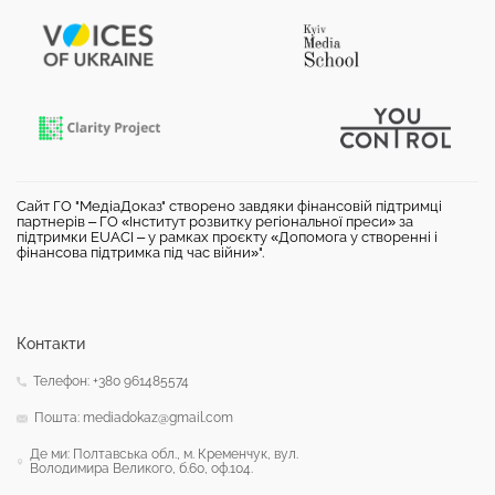
Сайт ГО "МедіаДоказ" створено завдяки фінансовій підтримці
партнерів – ГО «Інститут розвитку регіональної преси» за
підтримки EUACI – у рамках проєкту «Допомога у створенні і
фінансова підтримка під час війни»".
Контакти
Телефон: +380 961485574
Пошта: mediadokaz@gmail.com
Де ми: Полтавська обл., м. Кременчук, вул.
Володимира Великого, б.60, оф.104.