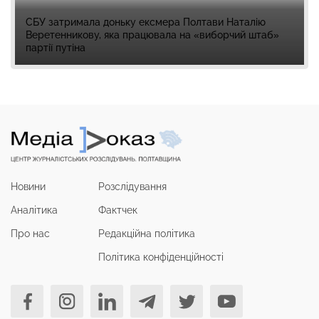
СБУ затримала доньку ексмера Полтави Наталію
Веретенникову, яка працювала на «виборчий штаб»
партії путіна
Новини
Розслідування
Аналітика
Фактчек
Про нас
Редакційна політика
Політика конфіденційності